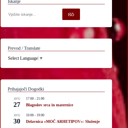
Iskanje
Iskanje
Išči
po
spletni
strani
Prevod / Translate
Select Language
▼
Prihajajoči Dogodki
17:00
-
21:00
AVG
27
Blagoslov srca in maternice
10:00
-
19:00
AVG
30
Delavnica »MOČ ARHETIPOV«: Služenje