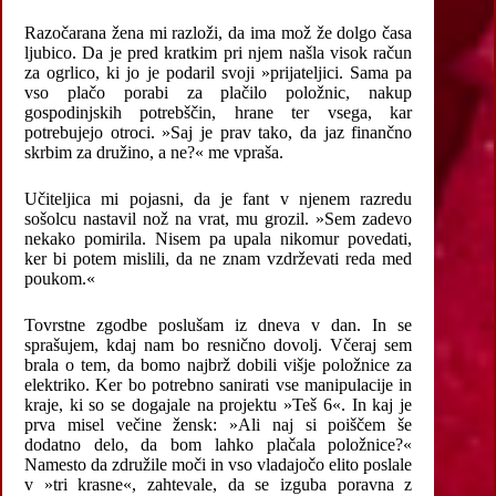
Razočarana žena mi razloži, da ima mož že dolgo časa
ljubico. Da je pred kratkim pri njem našla visok račun
za ogrlico, ki jo je podaril svoji »prijateljici. Sama pa
vso plačo porabi za plačilo položnic, nakup
gospodinjskih potrebščin, hrane ter vsega, kar
potrebujejo otroci. »Saj je prav tako, da jaz finančno
skrbim za družino, a ne?« me vpraša.
Učiteljica mi pojasni, da je fant v njenem razredu
sošolcu nastavil nož na vrat, mu grozil. »Sem zadevo
nekako pomirila. Nisem pa upala nikomur povedati,
ker bi potem mislili, da ne znam vzdrževati reda med
poukom.«
Tovrstne zgodbe poslušam iz dneva v dan. In se
sprašujem, kdaj nam bo resnično dovolj. Včeraj sem
brala o tem, da bomo najbrž dobili višje položnice za
elektriko. Ker bo potrebno sanirati vse manipulacije in
kraje, ki so se dogajale na projektu »Teš 6«. In kaj je
prva misel večine žensk: »Ali naj si poiščem še
dodatno delo, da bom lahko plačala položnice?«
Namesto da združile moči in vso vladajočo elito poslale
v »tri krasne«, zahtevale, da se izguba poravna z