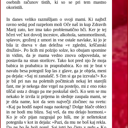
osebnih računov tistih, ki so se pri tem mastno
okoristili.
In danes veliko razmišljam o svoji mami. Ki najbrž
ravno sedaj pod razpelom moli Oče naš in kup Zdravih
Marij zato, ker ima tako problematično hči. Ker je tej
hčeri več kot dovolj incestov, alkohola, samomorilnosti,
splavov, groženj z umori in vse ostale navlake, ki jo je
bila iz dneva v dan deležna »v zgledni, krščanski
družini«. Po licih mi polzijo solze, ko obujam spomine
in vidim, da je mama vedno znova odpovedala, se
postavila na stran storilcev. Tako kot pred njo že moja
babica in prababica in praprababica. Ko mi je brat v
navalu besa potegnil šop las z glave, ga je objela, meni
pa dejala: »Saj ni zanalašč. S čim si ga pa izzvala?« Ko
je bil pri nas na poletnih počitnicah nekaj let starejši
fant, me je nekega dne vrgel na posteljo, mi z eno roko
tiščal usta z drugo pa me poskušal sleči. Ko sem se mu
nekako le izvila iz prijema in slednje zaupala mami, se
je drla name, kot da sem največji zločinec na svetu:
»Kaj pa hodiš napol naga naokrog? Dolge hlače obleci
in ne hodi mu blizu. Saj veš, da mu delajo hormoni.«
Ko je oče pijan razgrajal po hiši, me je neštetokrat
potegnila v kot in dejala: »Pazi, da mu ne boš kaj rekla.
Da ne bo še bolj norel. Saj jutri bo čisto v redu.« Ko