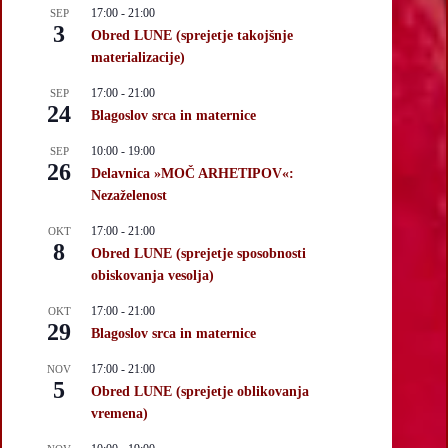
17:00
-
21:00
SEP
3
Obred LUNE (sprejetje takojšnje
materializacije)
17:00
-
21:00
SEP
24
Blagoslov srca in maternice
10:00
-
19:00
SEP
26
Delavnica »MOČ ARHETIPOV«:
Nezaželenost
17:00
-
21:00
OKT
8
Obred LUNE (sprejetje sposobnosti
obiskovanja vesolja)
17:00
-
21:00
OKT
29
Blagoslov srca in maternice
17:00
-
21:00
NOV
5
Obred LUNE (sprejetje oblikovanja
vremena)