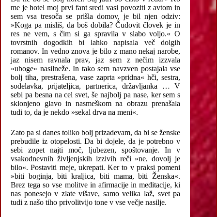
me je hotel moj prvi fant sredi vasi povoziti z avtom in
sem vsa tresoča se prišla domov, je bil njen odziv:
»Koga pa misliš, da boš dobila? Čudovit človek je in
res ne vem, s čim si ga spravila v slabo voljo.« O
tovrstnih dogodkih bi lahko napisala več dolgih
romanov. In vedno znova je bilo z mano nekaj narobe,
jaz nisem ravnala prav, jaz sem z nečim izzvala
»uboge« nasilneže. In tako sem navzven postajala vse
bolj tiha, prestrašena, vase zaprta »pridna« hči, sestra,
sodelavka, prijateljica, partnerica, državljanka … V
sebi pa besna na cel svet, še najbolj pa nase, ker sem s
sklonjeno glavo in nasmeškom na obrazu prenašala
tudi to, da je nekdo »sekal drva na meni«.
Zato pa si danes toliko bolj prizadevam, da bi se ženske
prebudile iz otopelosti. Da bi dojele, da je potrebno v
sebi zopet najti moč, ljubezen, spoštovanje. In v
vsakodnevnih življenjskih izzivih reči »ne, dovolj je
bilo«. Postaviti meje, ukrepati. Ker to v praksi pomeni
»biti boginja, biti kraljica, biti mama, biti Ženska«.
Brez tega so vse molitve in afirmacije in meditacije, ki
nas ponesejo v zlate višave, samo velika laž, svet pa
tudi z našo tiho privolitvijo tone v vse večje nasilje.