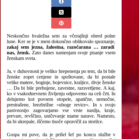
Neskončno hvaležna sem za včerajšnji obred polne
lune. Ker se je v meni dokončno oblikovalo spoznanje,
zakaj sem jezna, žalostna, razočarana … zaradi
nas, žensk.
Zato danes namenjam svoje pisanje vsem
ženskam sveta.
Ja, v duhovnosti je veliko hrepenenja po tem, da bi bile
ženske zopet cenjene in spoštovane, da bi postale
velike matere, boginje, bojevnice, kraljice, divje ženske
… Da bi bile prebujene, zavestne, razsvetljene. A kaj,
ko v vsakodnevnem življenju odpovemo na celi črti. In
delujemo kot povsem otopele, apatične, nemočne,
prestrašene, brezbrižne »uboge revice«. In s svojo
pasivnostjo zagovarjamo vse vrste nasilja, kraje,
prevare, revščino, uničevanje mame narave. Namesto,
da bi ukrepale, iščemo tisoče opravičil za storilce.
Gospa mi pove, da je prišel šef po koncu službe v