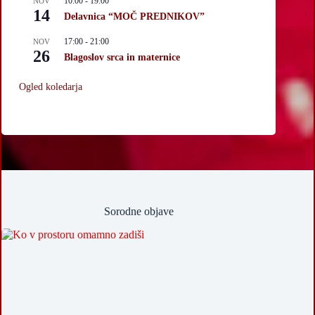
10:00
-
19:00
NOV
14
Delavnica “MOČ PREDNIKOV”
17:00
-
21:00
NOV
26
Blagoslov srca in maternice
Ogled koledarja
Sorodne objave