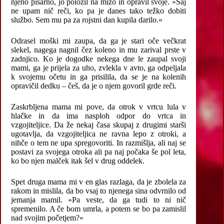
njeno pisarno, jo položil na mizo in opravil svoje. »Saj
ne upam nič reči, ko pa je danes tako težko dobiti
službo. Sem mu pa za rojstni dan kupila darilo.«
Odrasel moški mi zaupa, da ga je stari oče večkrat
slekel, nagega nagnil čez koleno in mu zarival prste v
zadnjico. Ko je dogodke nekega dne le zaupal svoji
mami, ga je prijela za uho, zvlekla v avto, ga odpeljala
k svojemu očetu in ga prisilila, da se je na kolenih
opravičil dedku – češ, da je o njem govoril grde reči.
Zaskrbljena mama mi pove, da otrok v vrtcu lula v
hlačke in da ima nasploh odpor do vrtca in
vzgojiteljice. Da že nekaj časa skupaj z drugimi starši
ugotavlja, da vzgojiteljica ne ravna lepo z otroki, a
nihče o tem ne upa spregovoriti. In razmišlja, ali naj se
postavi za svojega otroka ali pa naj počaka še pol leta,
ko bo njen malček itak šel v drug oddelek.
Spet druga mama mi v en glas razlaga, da je zbolela za
rakom in mislila, da bo vsaj to njenega sina odvrnilo od
jemanja mamil. »Pa veste, da ga tudi to ni nič
spremenilo. A če bom umrla, a potem se bo pa zamislil
nad svojim početjem?«