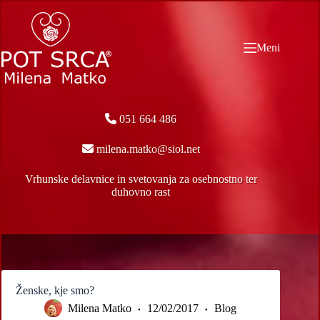
Skip
to
content
Meni
051 664 486
milena.matko@siol.net
Vrhunske delavnice in svetovanja za osebnostno ter
duhovno rast
Ženske, kje smo?
Milena Matko
12/02/2017
Blog