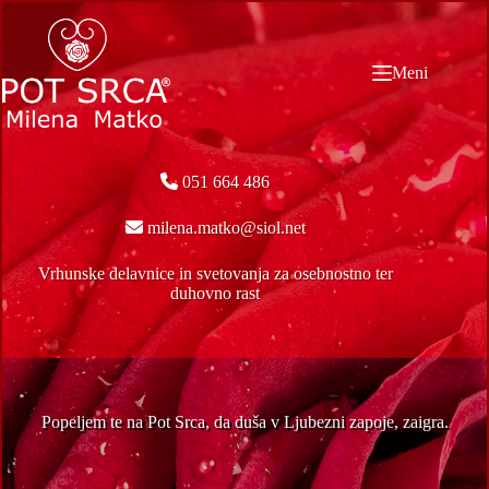
Skip
to
content
Meni
051 664 486
milena.matko@siol.net
Vrhunske delavnice in svetovanja za osebnostno ter
duhovno rast
Popeljem te na Pot Srca, da duša v Ljubezni zapoje, zaigra.