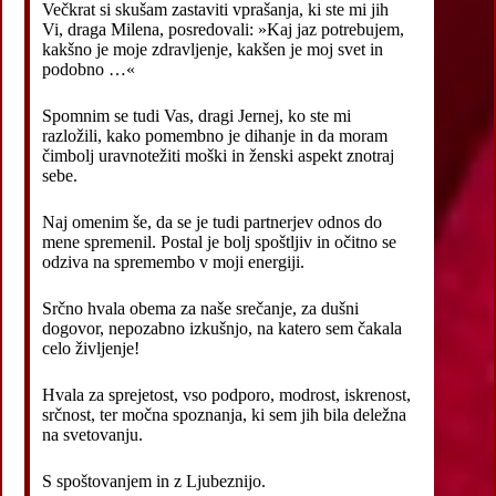
Večkrat si skušam zastaviti vprašanja, ki ste mi jih
Vi, draga Milena, posredovali: »Kaj jaz potrebujem,
kakšno je moje zdravljenje, kakšen je moj svet in
podobno …«
Spomnim se tudi Vas, dragi Jernej, ko ste mi
razložili, kako pomembno je dihanje in da moram
čimbolj uravnotežiti moški in ženski aspekt znotraj
sebe.
Naj omenim še, da se je tudi partnerjev odnos do
mene spremenil. Postal je bolj spoštljiv in očitno se
odziva na spremembo v moji energiji.
Srčno hvala obema za naše srečanje, za dušni
dogovor, nepozabno izkušnjo, na katero sem čakala
celo življenje!
Hvala za sprejetost, vso podporo, modrost, iskrenost,
srčnost, ter močna spoznanja, ki sem jih bila deležna
na svetovanju.
S spoštovanjem in z Ljubeznijo.