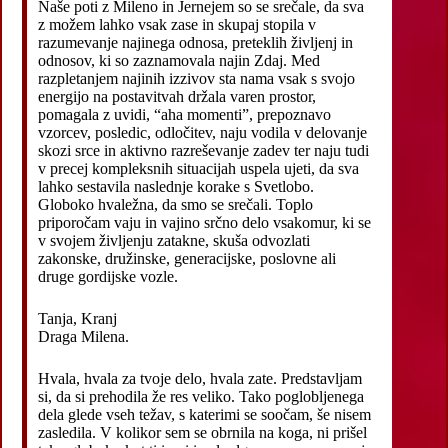
Naše poti z Mileno in Jernejem so se srečale, da sva
z možem lahko vsak zase in skupaj stopila v
razumevanje najinega odnosa, preteklih življenj in
odnosov, ki so zaznamovala najin Zdaj. Med
razpletanjem najinih izzivov sta nama vsak s svojo
energijo na postavitvah držala varen prostor,
pomagala z uvidi, “aha momenti”, prepoznavo
vzorcev, posledic, odločitev, naju vodila v delovanje
skozi srce in aktivno razreševanje zadev ter naju tudi
v precej kompleksnih situacijah uspela ujeti, da sva
lahko sestavila naslednje korake s Svetlobo.
Globoko hvaležna, da smo se srečali. Toplo
priporočam vaju in vajino srčno delo vsakomur, ki se
v svojem življenju zatakne, skuša odvozlati
zakonske, družinske, generacijske, poslovne ali
druge gordijske vozle.
Tanja, Kranj
Draga Milena.
Hvala, hvala za tvoje delo, hvala zate. Predstavljam
si, da si prehodila že res veliko. Tako poglobljenega
dela glede vseh težav, s katerimi se soočam, še nisem
zasledila. V kolikor sem se obrnila na koga, ni prišel