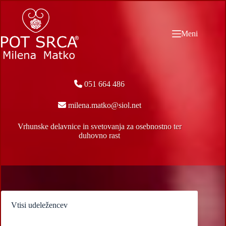
Skip
to
content
Meni
051 664 486
milena.matko@siol.net
Vrhunske delavnice in svetovanja za osebnostno ter
duhovno rast
Vtisi udeležencev