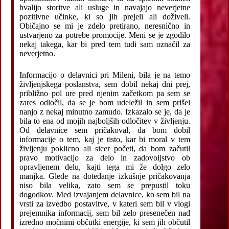
hvalijo storitve ali usluge in navajajo neverjetne
pozitivne učinke, ki so jih prejeli ali doživeli.
Običajno se mi je zdelo pretirano, neresnično in
ustvarjeno za potrebe promocije. Meni se je zgodilo
nekaj takega, kar bi pred tem tudi sam označil za
neverjetno.
Informacijo o delavnici pri Mileni, bila je na temo
življenjskega poslanstva, sem dobil nekaj dni prej,
približno pol ure pred njenim začetkom pa sem se
zares odločil, da se je bom udeležil in sem prišel
nanjo z nekaj minutno zamudo. Izkazalo se je, da je
bila to ena od mojih najboljših odločitev v življenju.
Od delavnice sem pričakoval, da bom dobil
informacije o tem, kaj je tisto, kar bi moral v tem
življenju poklicno ali sicer početi, da bom začutil
pravo motivacijo za delo in zadovoljstvo ob
opravljenem delu, kajti tega mi že dolgo zelo
manjka. Glede na dotedanje izkušnje pričakovanja
niso bila velika, zato sem se prepustil toku
dogodkov. Med izvajanjem delavnice, ko sem bil na
vrsti za izvedbo postavitve, v kateri sem bil v vlogi
prejemnika informacij, sem bil zelo presenečen nad
izredno močnimi občutki energije, ki sem jih občutil