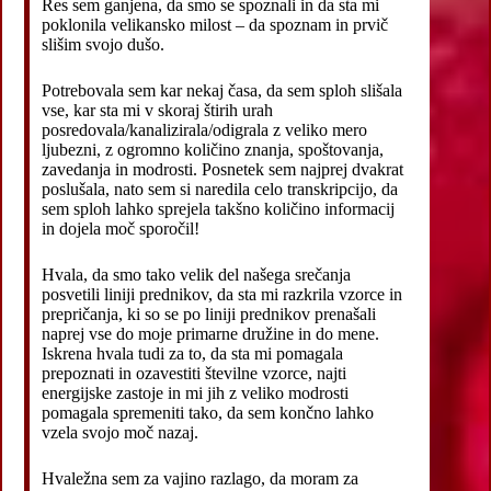
Res sem ganjena, da smo se spoznali in da sta mi
poklonila velikansko milost – da spoznam in prvič
slišim svojo dušo.
Potrebovala sem kar nekaj časa, da sem sploh slišala
vse, kar sta mi v skoraj štirih urah
posredovala/kanalizirala/odigrala z veliko mero
ljubezni, z ogromno količino znanja, spoštovanja,
zavedanja in modrosti. Posnetek sem najprej dvakrat
poslušala, nato sem si naredila celo transkripcijo, da
sem sploh lahko sprejela takšno količino informacij
in dojela moč sporočil!
Hvala, da smo tako velik del našega srečanja
posvetili liniji prednikov, da sta mi razkrila vzorce in
prepričanja, ki so se po liniji prednikov prenašali
naprej vse do moje primarne družine in do mene.
Iskrena hvala tudi za to, da sta mi pomagala
prepoznati in ozavestiti številne vzorce, najti
energijske zastoje in mi jih z veliko modrosti
pomagala spremeniti tako, da sem končno lahko
vzela svojo moč nazaj.
Hvaležna sem za vajino razlago, da moram za