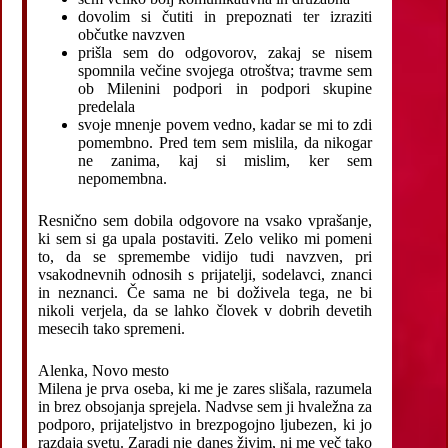
dovolim si čutiti in prepoznati ter izraziti
občutke navzven
prišla sem do odgovorov, zakaj se nisem
spomnila večine svojega otroštva; travme sem
ob Milenini podpori in podpori skupine
predelala
svoje mnenje povem vedno, kadar se mi to zdi
pomembno. Pred tem sem mislila, da nikogar
ne zanima, kaj si mislim, ker sem
nepomembna.
Resnično sem dobila odgovore na vsako vprašanje,
ki sem si ga upala postaviti. Zelo veliko mi pomeni
to, da se spremembe vidijo tudi navzven, pri
vsakodnevnih odnosih s prijatelji, sodelavci, znanci
in neznanci. Če sama ne bi doživela tega, ne bi
nikoli verjela, da se lahko človek v dobrih devetih
mesecih tako spremeni.
Alenka, Novo mesto
Milena je prva oseba, ki me je zares slišala, razumela
in brez obsojanja sprejela. Nadvse sem ji hvaležna za
podporo, prijateljstvo in brezpogojno ljubezen, ki jo
razdaja svetu. Zaradi nje danes živim, ni me več tako