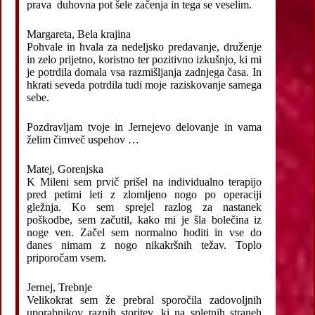
prava duhovna pot šele začenja in tega se veselim.
Margareta, Bela krajina
Pohvale in hvala za nedeljsko predavanje, druženje
in zelo prijetno, koristno ter pozitivno izkušnjo, ki mi
je potrdila domala vsa razmišljanja zadnjega časa. In
hkrati seveda potrdila tudi moje raziskovanje samega
sebe.
Pozdravljam tvoje in Jernejevo delovanje in vama
želim čimveč uspehov …
Matej, Gorenjska
K Mileni sem prvič prišel na individualno terapijo
pred petimi leti z zlomljeno nogo po operaciji
gležnja. Ko sem sprejel razlog za nastanek
poškodbe, sem začutil, kako mi je šla bolečina iz
noge ven. Začel sem normalno hoditi in vse do
danes nimam z nogo nikakršnih težav. Toplo
priporočam vsem.
Jernej, Trebnje
Velikokrat sem že prebral sporočila zadovoljnih
uporabnikov raznih storitev, ki na spletnih straneh