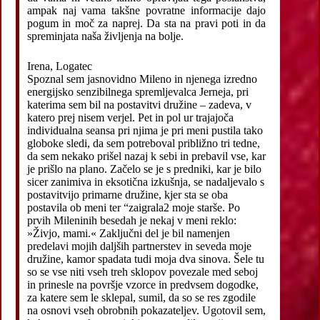
ampak naj vama takšne povratne informacije dajo
pogum in moč za naprej. Da sta na pravi poti in da
spreminjata naša življenja na bolje.
Irena, Logatec
Spoznal sem jasnovidno Mileno in njenega izredno
energijsko senzibilnega spremljevalca Jerneja, pri
katerima sem bil na postavitvi družine – zadeva, v
katero prej nisem verjel. Pet in pol ur trajajoča
individualna seansa pri njima je pri meni pustila tako
globoke sledi, da sem potreboval približno tri tedne,
da sem nekako prišel nazaj k sebi in prebavil vse, kar
je prišlo na plano. Začelo se je s predniki, kar je bilo
sicer zanimiva in eksotična izkušnja, se nadaljevalo s
postavitvijo primarne družine, kjer sta se oba
postavila ob meni ter “zaigrala2 moje starše. Po
prvih Mileninih besedah je nekaj v meni reklo:
»Živjo, mami.« Zaključni del je bil namenjen
predelavi mojih daljših partnerstev in seveda moje
družine, kamor spadata tudi moja dva sinova. Šele tu
so se vse niti vseh treh sklopov povezale med seboj
in prinesle na površje vzorce in predvsem dogodke,
za katere sem le sklepal, sumil, da so se res zgodile
na osnovi vseh obrobnih pokazateljev. Ugotovil sem,