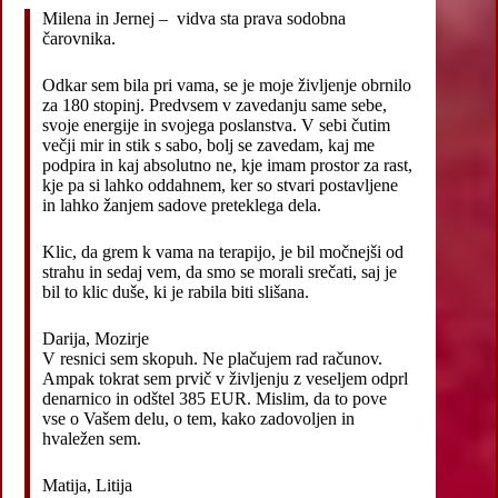
Milena in Jernej – vidva sta prava sodobna
čarovnika.
Odkar sem bila pri vama, se je moje življenje obrnilo
za 180 stopinj. Predvsem v zavedanju same sebe,
svoje energije in svojega poslanstva. V sebi čutim
večji mir in stik s sabo, bolj se zavedam, kaj me
podpira in kaj absolutno ne, kje imam prostor za rast,
kje pa si lahko oddahnem, ker so stvari postavljene
in lahko žanjem sadove preteklega dela.
Klic, da grem k vama na terapijo, je bil močnejši od
strahu in sedaj vem, da smo se morali srečati, saj je
bil to klic duše, ki je rabila biti slišana.
Darija, Mozirje
V resnici sem skopuh. Ne plačujem rad računov.
Ampak tokrat sem prvič v življenju z veseljem odprl
denarnico in odštel 385 EUR. Mislim, da to pove
vse o Vašem delu, o tem, kako zadovoljen in
hvaležen sem.
Matija, Litija