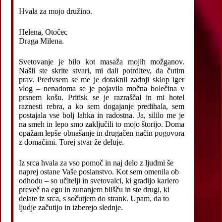
Hvala za mojo družino.
Helena, Otočec
Draga Milena.
Svetovanje je bilo kot masaža mojih možganov.
Našli ste skrite stvari, mi dali potrditev, da čutim
prav. Predvsem se me je dotaknil zadnji sklop iger
vlog – nenadoma se je pojavila močna bolečina v
prsnem košu. Pritisk se je razraščal in mi hotel
raznesti rebra, a ko sem dogajanje predihala, sem
postajala vse bolj lahka in radostna. Ja, sililo me je
na smeh in lepo smo zaključili to mojo štorijo. Doma
opažam lepše obnašanje in drugačen način pogovora
z domačimi. Torej stvar že deluje.
Iz srca hvala za vso pomoč in naj delo z ljudmi še
naprej ostane Vaše poslanstvo. Kot sem omenila ob
odhodu – so učitelji in svetovalci, ki gradijo kariero
preveč na egu in zunanjem blišču in ste drugi, ki
delate iz srca, s sočutjem do strank. Upam, da to
ljudje začutijo in izberejo slednje.