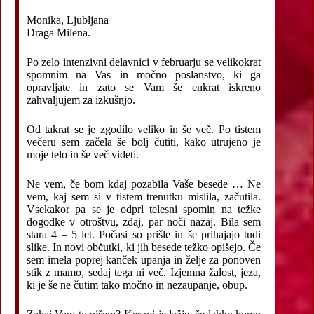
Monika, Ljubljana
Draga Milena.
Po zelo intenzivni delavnici v februarju se velikokrat
spomnim na Vas in močno poslanstvo, ki ga
opravljate in zato se Vam še enkrat iskreno
zahvaljujem za izkušnjo.
Od takrat se je zgodilo veliko in še več. Po tistem
večeru sem začela še bolj čutiti, kako utrujeno je
moje telo in še več videti.
Ne vem, če bom kdaj pozabila Vaše besede … Ne
vem, kaj sem si v tistem trenutku mislila, začutila.
Vsekakor pa se je odprl telesni spomin na težke
dogodke v otroštvu, zdaj, par noči nazaj. Bila sem
stara 4 – 5 let. Počasi so prišle in še prihajajo tudi
slike. In novi občutki, ki jih besede težko opišejo. Če
sem imela poprej kanček upanja in želje za ponoven
stik z mamo, sedaj tega ni več. Izjemna žalost, jeza,
ki je še ne čutim tako močno in nezaupanje, obup.