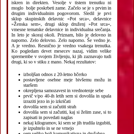
iskren in direkten. Vesolje v tistem trenutku ni
moglo bolje poskrbeti zame. Začelo se je s prvim in
drugim individualnim pogovorom. Sledil je prvi
sklop skupinskih delavnic »Pot srca«, delavnice
»Ženska sem«, drugi sklop druženj »Pot srca«,
vmesne tematske delavnice in individualna srečanja.
In leto je skoraj okoli. Priznam, bilo je delovno in
naporno. Zelo delovno. Zelo naporno. Še vedno je.
A je vredno. Resnično je vredno vsakega trenutka.
Ko pogledam devet mesecev nazaj, vidim velike
spremembe v svojem življenju, ki jih zaznavajo tudi
drugi, ki so v stiku z mano. Nekaj rezultatov:
izboljšan odnos z 20-letno hčerko
postavljene osebne meje bivšemu možu in
staršem
okrepljena samozavest in vrednotenje sebe
prvič v/po 40-ih letih sem si dovolila in upala
izraziti jezo in jo izkričati
dovolila sem si začutiti strah
dovolila sem si začutiti, kaj si želim zase, si to
zapisati in povedati naglas
nekaj kilogramov, ki sem se jih trudila izgubiti,
je izpuhtelo in se ne vrnejo
sem veliko bolj komunikativna in družabna