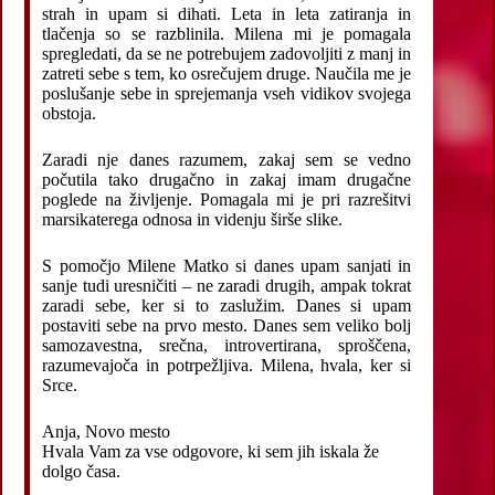
strah in upam si dihati. Leta in leta zatiranja in
tlačenja so se razblinila. Milena mi je pomagala
spregledati, da se ne potrebujem zadovoljiti z manj in
zatreti sebe s tem, ko osrečujem druge. Naučila me je
poslušanje sebe in sprejemanja vseh vidikov svojega
obstoja.
Zaradi nje danes razumem, zakaj sem se vedno
počutila tako drugačno in zakaj imam drugačne
poglede na življenje. Pomagala mi je pri razrešitvi
marsikaterega odnosa in videnju širše slike.
S pomočjo Milene Matko si danes upam sanjati in
sanje tudi uresničiti – ne zaradi drugih, ampak tokrat
zaradi sebe, ker si to zaslužim. Danes si upam
postaviti sebe na prvo mesto. Danes sem veliko bolj
samozavestna, srečna, introvertirana, sproščena,
razumevajoča in potrpežljiva. Milena, hvala, ker si
Srce.
Anja, Novo mesto
Hvala Vam za vse odgovore, ki sem jih iskala že
dolgo časa.