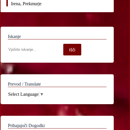
Irena, Prekmurje
Iskanje
Iskanje
Išči
po
spletni
strani
Prevod / Translate
Select Language
▼
Prihajajoči Dogodki