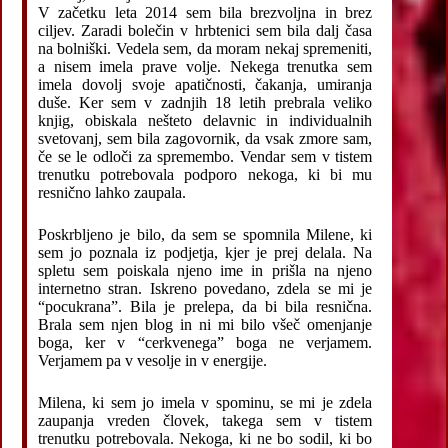
V začetku leta 2014 sem bila brezvoljna in brez
ciljev. Zaradi bolečin v hrbtenici sem bila dalj časa
na bolniški. Vedela sem, da moram nekaj spremeniti,
a nisem imela prave volje. Nekega trenutka sem
imela dovolj svoje apatičnosti, čakanja, umiranja
duše. Ker sem v zadnjih 18 letih prebrala veliko
knjig, obiskala nešteto delavnic in individualnih
svetovanj, sem bila zagovornik, da vsak zmore sam,
če se le odloči za spremembo. Vendar sem v tistem
trenutku potrebovala podporo nekoga, ki bi mu
resnično lahko zaupala.
Poskrbljeno je bilo, da sem se spomnila Milene, ki
sem jo poznala iz podjetja, kjer je prej delala. Na
spletu sem poiskala njeno ime in prišla na njeno
internetno stran. Iskreno povedano, zdela se mi je
“pocukrana”. Bila je prelepa, da bi bila resnična.
Brala sem njen blog in ni mi bilo všeč omenjanje
boga, ker v “cerkvenega” boga ne verjamem.
Verjamem pa v vesolje in v energije.
Milena, ki sem jo imela v spominu, se mi je zdela
zaupanja vreden človek, takega sem v tistem
trenutku potrebovala. Nekoga, ki ne bo sodil, ki bo