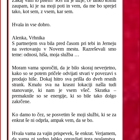
Zakaj Vam to pišem? Ker mi je lažje, če lahko komu
zaupam, ki je na moji poti in vem, da me bo sprejel
tako, kot sem, z vsem, kar sem.
Hvala in vse dobro.
Alenka, Vrhnika
S partnerjem sva bila pred časom pri tebi in Jerneju
na svetovanju v Novem mestu. Razreševali smo
teme: odnosi, hiša, moja služba …
Moram vama sporočiti, da je bilo skoraj neverjetno,
kako so se potem pričele odvijati stvari v povezavi s
prodajo hiše. Dokaj hitro sva prišla do dveh resnih
strank. Kmalu sva na krasni lokaciji našla tudi
stanovanje, ki nam je vsem všeč. Skratka –
premaknile so se energije, ki so bile tako dolgo
zakrčene.
Ko damo to čez, se posvetim še moji službi, ki se za
enkrat še ni odprla, ampak vem, da se bo.
Hvala vama za vajin prispevek, še enkrat. Verjamem,
da vama ni vedno lahko opravljati tega poslanstva,