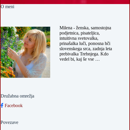
O meni
Milena - ženska, samostojna
podjetnica, pisateljica,
intuitivna svetovalka,
prinašalka luči, ponosna hči
slovenskega srca, zadnja leta
prebivalka Trebnjega. Kdo
vedel bi, kaj še vse …
Družabna omrežja
Facebook
Povezave