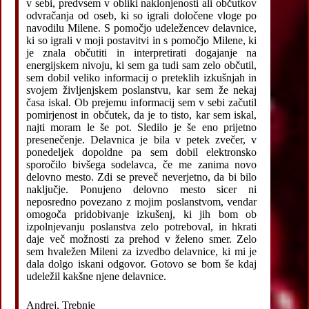
v sebi, predvsem v obliki naklonjenosti ali občutkov
odvračanja od oseb, ki so igrali določene vloge po
navodilu Milene. S pomočjo udeležencev delavnice,
ki so igrali v moji postavitvi in s pomočjo Milene, ki
je znala občutiti in interpretirati dogajanje na
energijskem nivoju, ki sem ga tudi sam zelo občutil,
sem dobil veliko informacij o preteklih izkušnjah in
svojem življenjskem poslanstvu, kar sem že nekaj
časa iskal. Ob prejemu informacij sem v sebi začutil
pomirjenost in občutek, da je to tisto, kar sem iskal,
najti moram le še pot. Sledilo je še eno prijetno
presenečenje. Delavnica je bila v petek zvečer, v
ponedeljek dopoldne pa sem dobil elektronsko
sporočilo bivšega sodelavca, če me zanima novo
delovno mesto. Zdi se preveč neverjetno, da bi bilo
naključje. Ponujeno delovno mesto sicer ni
neposredno povezano z mojim poslanstvom, vendar
omogoča pridobivanje izkušenj, ki jih bom ob
izpolnjevanju poslanstva zelo potreboval, in hkrati
daje več možnosti za prehod v želeno smer. Zelo
sem hvaležen Mileni za izvedbo delavnice, ki mi je
dala dolgo iskani odgovor. Gotovo se bom še kdaj
udeležil kakšne njene delavnice.
Andrej, Trebnje