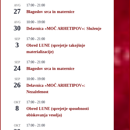
17:00
-
21:00
AVG
27
Blagoslov srca in maternice
10:00
-
19:00
AVG
30
Delavnica »MOČ ARHETIPOV«: Služenje
17:00
-
21:00
SEP
3
Obred LUNE (sprejetje takojšnje
materializacije)
17:00
-
21:00
SEP
24
Blagoslov srca in maternice
10:00
-
19:00
SEP
26
Delavnica »MOČ ARHETIPOV«:
Nezaželenost
17:00
-
21:00
OKT
8
Obred LUNE (sprejetje sposobnosti
obiskovanja vesolja)
17:00
-
21:00
OKT