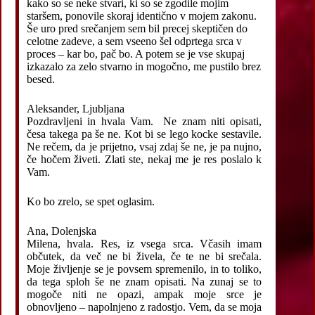
kako so se neke stvari, ki so se zgodile mojim
staršem, ponovile skoraj identično v mojem zakonu.
Še uro pred srečanjem sem bil precej skeptičen do
celotne zadeve, a sem vseeno šel odprtega srca v
proces – kar bo, pač bo. A potem se je vse skupaj
izkazalo za zelo stvarno in mogočno, me pustilo brez
besed.
Aleksander, Ljubljana
Pozdravljeni in hvala Vam. Ne znam niti opisati,
česa takega pa še ne. Kot bi se lego kocke sestavile.
Ne rečem, da je prijetno, vsaj zdaj še ne, je pa nujno,
če hočem živeti. Zlati ste, nekaj me je res poslalo k
Vam.
Ko bo zrelo, se spet oglasim.
Ana, Dolenjska
Milena, hvala. Res, iz vsega srca. Včasih imam
občutek, da več ne bi živela, če te ne bi srečala.
Moje življenje se je povsem spremenilo, in to toliko,
da tega sploh še ne znam opisati. Na zunaj se to
mogoče niti ne opazi, ampak moje srce je
obnovljeno – napolnjeno z radostjo. Vem, da se moja