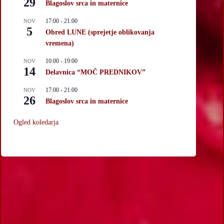
29
Blagoslov srca in maternice
17:00
-
21:00
NOV
5
Obred LUNE (sprejetje oblikovanja
vremena)
10:00
-
19:00
NOV
14
Delavnica “MOČ PREDNIKOV”
17:00
-
21:00
NOV
26
Blagoslov srca in maternice
Ogled koledarja