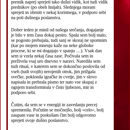
premik naprej sprejeti tako dušni vidik, kot tudi vidik
prednikov (po obeh linijah). Slednjega moram
sprejeti in obrniti v nekaj koristnega, v podporo sebi
na poti dušnega poslanstva.
Dober teden je minil od našega srečanja, dogajanje
je bilo v tem času dokaj pestro. Spala sem bolj malo,
se pogosto prebujala, tudi sanj se skoraj ne spomnim
(kar po mojem mnenju kaže na neke globoke
procese, ki se mi dogajajo v spanju …). Vsak dan
sem si vzela nekaj časa zase. Počivala sem in
preživela vsaj uro dnevno v naravi. Naredila sem
tudi ritual, v katerem sem se dokončno poslovila od
vseh (tudi svojih) nerojenih otrok, jim prižgala
svečke, poklonila igračke in cvetje, jim v slovo
napisala in prebrala pismo ter nato vse skupaj z
ognjem transformirala v čisto ljubezen, mir in
podporo sebi.
Čutim, da sem se v energiji in zavedanju precej
spremenila. Počutim se močnejšo, bolj »celo«, bolj
zaupam vase in poskušam čim bolj odgovorno
sprejeti svoje dušno poslanstvo.