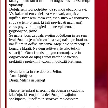
tako globoko kot ti in ni imel odgovorov na vsa moja
vprašanja.
Dobila sem tudi potrditev, da so moji občutki pravi.
Vsekakor nisem vedela za vse stvari, ampak za
ključno stvar sem imela kar jasno sliko – a redkokdo
si upa o tem (o temi, ki želi prevladati nad nami)
zares pogovoriti, pogledati – ne vpleteno, a
poglobljeno, jasno.
Še naprej bom zaupala svojim občutkom in res sem
hvaležna, da je nekdo znal na svoj način prebrati to,
kar čutim in doživljam sama. Moje delo se začenja in
končuje hkrati. Najdem rešitve v še tako težkih
situacijah. Otroci so tisti pogon (notranja vez in
odgovornost do njih) zaradi katerih je vredno
prekiniti s preteklimi vzorci in odložiti bremena.
Hvala iz srca in vse dobro ti želim.
Ana, Ljubljana
Draga Milena in Jernej!
Najprej še enkrat iz srca hvala obema za čudovito
izkušnjo, ki sem jo bila deležna pod vajinim
spoštljivim, ljubečim in strokovnim vodstvom.