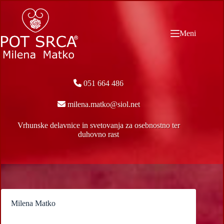
Skip
to
content
Meni
051 664 486
milena.matko@siol.net
Vrhunske delavnice in svetovanja za osebnostno ter
duhovno rast
Milena Matko