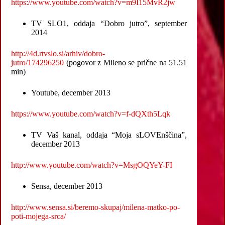
https://www.youtube.com/watch?v=m9I15MvR2jw
TV SLO1, oddaja “Dobro jutro”, september
2014
http://4d.rtvslo.si/arhiv/dobro-
jutro/174296250
(pogovor z Mileno se prične na 51.51
min)
Youtube, december 2013
https://www.youtube.com/watch?v=f-dQXth5Lqk
TV Vaš kanal, oddaja “Moja sLOVEnščina”,
december 2013
http://www.youtube.com/watch?v=MsgOQYeY-FI
Sensa, december 2013
http://www.sensa.si/beremo-skupaj/milena-matko-po-
poti-mojega-srca/