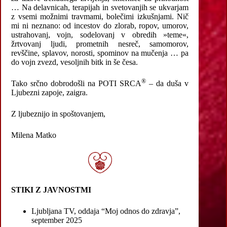
… Na delavnicah, terapijah in svetovanjih se ukvarjam
z vsemi možnimi travmami, bolečimi izkušnjami. Nič
mi ni neznano: od incestov do zlorab, ropov, umorov,
ustrahovanj, vojn, sodelovanj v obredih »teme«,
žrtvovanj ljudi, prometnih nesreč, samomorov,
revščine, splavov, norosti, spominov na mučenja … pa
do vojn zvezd, vesoljnih bitk in še česa.
®
Tako srčno dobrodošli na POTI SRCA
– da duša v
Ljubezni zapoje, zaigra.
Z ljubeznijo in spoštovanjem,
Milena Matko
STIKI Z JAVNOSTMI
Ljubljana TV, oddaja “Moj odnos do zdravja”,
september 2025