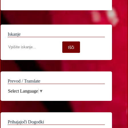
Iskanje
Iskanje
Išči
po
spletni
strani
Prevod / Translate
Select Language
▼
Prihajajoči Dogodki