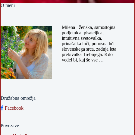
O meni
Milena - ženska, samostojna
podjetnica, pisateljica,
intuitivna svetovalka,
prinašalka luči, ponosna hči
slovenskega srca, zadnja leta
prebivalka Trebnjega. Kdo
vedel bi, kaj še vse …
Družabna omrežja
Facebook
Povezave