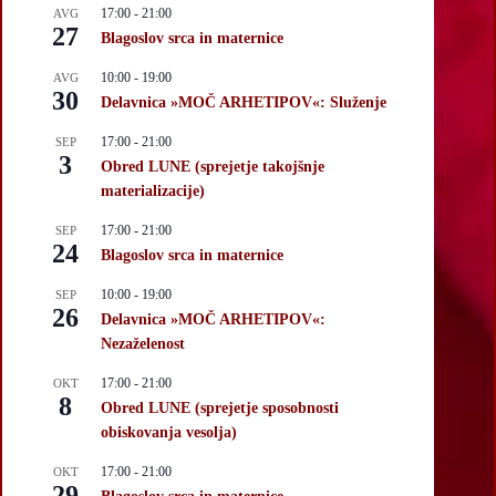
17:00
-
21:00
AVG
27
Blagoslov srca in maternice
10:00
-
19:00
AVG
30
Delavnica »MOČ ARHETIPOV«: Služenje
17:00
-
21:00
SEP
3
Obred LUNE (sprejetje takojšnje
materializacije)
17:00
-
21:00
SEP
24
Blagoslov srca in maternice
10:00
-
19:00
SEP
26
Delavnica »MOČ ARHETIPOV«:
Nezaželenost
17:00
-
21:00
OKT
8
Obred LUNE (sprejetje sposobnosti
obiskovanja vesolja)
17:00
-
21:00
OKT
29