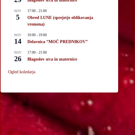
Blagoslov srca in maternice
17:00
-
21:00
NOV
5
Obred LUNE (sprejetje oblikovanja
vremena)
10:00
-
19:00
NOV
14
Delavnica “MOČ PREDNIKOV”
17:00
-
21:00
NOV
26
Blagoslov srca in maternice
Ogled koledarja