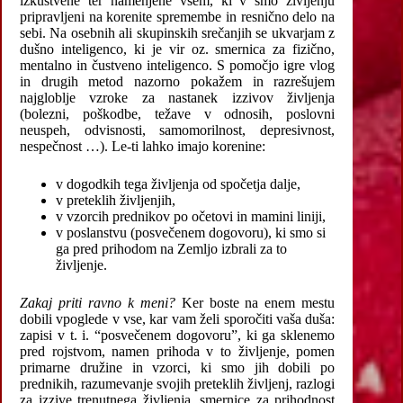
izkustvene ter namenjene vsem, ki v smo življenju
pripravljeni na korenite spremembe in resnično delo na
sebi. Na osebnih ali skupinskih srečanjih se ukvarjam z
dušno inteligenco, ki je vir oz. smernica za fizično,
mentalno in čustveno inteligenco. S pomočjo igre vlog
in drugih metod nazorno pokažem in razrešujem
najgloblje vzroke za nastanek izzivov življenja
(bolezni, poškodbe, težave v odnosih, poslovni
neuspeh, odvisnosti, samomorilnost, depresivnost,
nespečnost …). Le-ti lahko imajo korenine:
v dogodkih tega življenja od spočetja dalje,
v preteklih življenjih,
v vzorcih prednikov po očetovi in mamini liniji,
v poslanstvu (posvečenem dogovoru), ki smo si
ga pred prihodom na Zemljo izbrali za to
življenje.
Zakaj priti ravno k meni?
Ker boste na enem mestu
dobili vpoglede v vse, kar vam želi sporočiti vaša duša:
zapisi v t. i. “posvečenem dogovoru”, ki ga sklenemo
pred rojstvom, namen prihoda v to življenje, pomen
primarne družine in vzorci, ki smo jih dobili po
prednikih, razumevanje svojih preteklih življenj, razlogi
za izzive trenutnega življenja, smernice za prihodnost