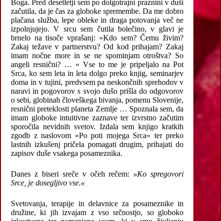
Boga. Pred desetletji sem po dolgotrajni praznini v duši
začutila, da je čas za globoke spremembe. Da me dobro
plačana služba, lepe obleke in draga potovanja več ne
izpolnjujejo. V srcu sem čutila bolečino, v glavi je
brnelo na tisoče vprašanj: »Kdo sem? Čemu živim?
Zakaj težave v partnerstvu? Od kod prihajam? Zakaj
imam nočne more in se ne spominjam otroštva? So
angeli resnični? … « Vse to me je pripeljalo na Pot
Srca, ko sem leta in leta dolgo preko knjig, seminarjev
doma in v tujini, predvsem pa neskončnih sprehodov v
naravi in pogovorov s svojo dušo prišla do odgovorov
o sebi, globinah človeškega bivanja, pomenu Slovenije,
resnični preteklosti planeta Zemlje … Spoznala sem, da
imam globoke intuitivne zaznave ter izvrstno začutim
sporočila nevidnih svetov. Izdala sem knjigo kratkih
zgodb z naslovom »Po poti mojega Srca« ter preko
lastnih izkušenj pričela pomagati drugim, prihajati do
zapisov duše vsakega posameznika.
Danes z biseri sreče v očeh rečem:
»Ko spregovori
Srce, je dosegljivo vse.«
Svetovanja, terapije in delavnice za posameznike in
družine, ki jih izvajam z vso srčnostjo, so globoko