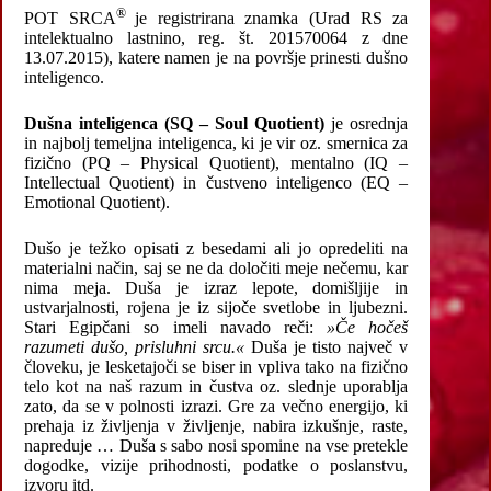
®
POT SRCA
je registrirana znamka (Urad RS za
intelektualno lastnino, reg. št. 201570064 z dne
13.07.2015), katere namen je na površje prinesti dušno
inteligenco.
Dušna inteligenca (SQ – Soul Quotient)
je osrednja
in najbolj temeljna inteligenca, ki je vir oz. smernica za
fizično (PQ – Physical Quotient), mentalno (IQ –
Intellectual Quotient) in čustveno inteligenco (EQ –
Emotional Quotient).
Dušo je težko opisati z besedami ali jo opredeliti na
materialni način, saj se ne da določiti meje nečemu, kar
nima meja. Duša je izraz lepote, domišljije in
ustvarjalnosti, rojena je iz sijoče svetlobe in ljubezni.
Stari Egipčani so imeli navado reči:
»Če hočeš
razumeti dušo, prisluhni srcu.«
Duša je tisto največ v
človeku, je lesketajoči se biser in vpliva tako na fizično
telo kot na naš razum in čustva oz. slednje uporablja
zato, da se v polnosti izrazi. Gre za večno energijo, ki
prehaja iz življenja v življenje, nabira izkušnje, raste,
napreduje … Duša s sabo nosi spomine na vse pretekle
dogodke, vizije prihodnosti, podatke o poslanstvu,
izvoru itd.