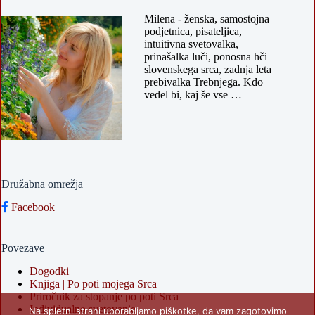
Milena - ženska, samostojna
podjetnica, pisateljica,
intuitivna svetovalka,
prinašalka luči, ponosna hči
slovenskega srca, zadnja leta
prebivalka Trebnjega. Kdo
vedel bi, kaj še vse …
Družabna omrežja
Facebook
Povezave
Dogodki
Knjiga | Po poti mojega Srca
Priročnik za stopanje po poti Srca
Individualno svetovanje
Na spletni strani uporabljamo piškotke, da vam zagotovimo