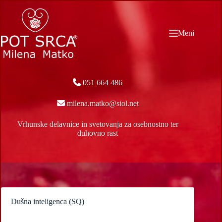
Skip
to
content
Meni
051 664 486
milena.matko@siol.net
Vrhunske delavnice in svetovanja za osebnostno ter
duhovno rast
Dušna inteligenca (SQ)