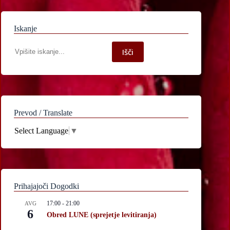
Iskanje
Iskanje
Išči
po
spletni
strani
Prevod / Translate
Select Language
▼
Prihajajoči Dogodki
17:00
-
21:00
AVG
6
Obred LUNE (sprejetje levitiranja)