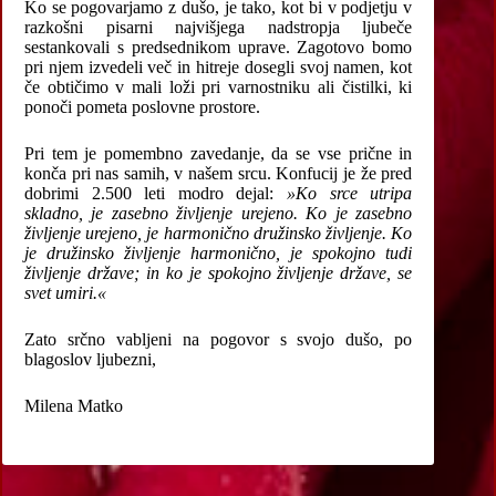
Ko se pogovarjamo z dušo, je tako, kot bi v podjetju v
razkošni pisarni najvišjega nadstropja ljubeče
sestankovali s predsednikom uprave. Zagotovo bomo
pri njem izvedeli več in hitreje dosegli svoj namen, kot
če obtičimo v mali loži pri varnostniku ali čistilki, ki
ponoči pometa poslovne prostore.
Pri tem je pomembno zavedanje, da se vse prične in
konča pri nas samih, v našem srcu. Konfucij je že pred
dobrimi 2.500 leti modro dejal:
»Ko srce utripa
skladno, je zasebno življenje urejeno. Ko je zasebno
življenje urejeno, je harmonično družinsko življenje. Ko
je družinsko življenje harmonično, je spokojno tudi
življenje države; in ko je spokojno življenje države, se
svet umiri.«
Zato srčno vabljeni na pogovor s svojo dušo, po
blagoslov ljubezni,
Milena Matko