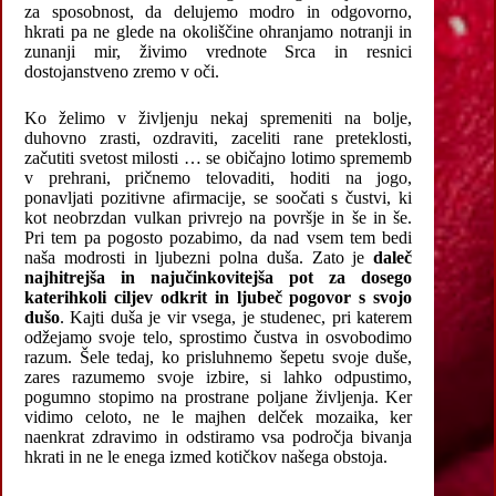
za sposobnost, da delujemo modro in odgovorno,
hkrati pa ne glede na okoliščine ohranjamo notranji in
zunanji mir, živimo vrednote Srca in resnici
dostojanstveno zremo v oči.
Ko želimo v življenju nekaj spremeniti na bolje,
duhovno zrasti, ozdraviti, zaceliti rane preteklosti,
začutiti svetost milosti … se običajno lotimo sprememb
v prehrani, pričnemo telovaditi, hoditi na jogo,
ponavljati pozitivne afirmacije, se soočati s čustvi, ki
kot neobrzdan vulkan privrejo na površje in še in še.
Pri tem pa pogosto pozabimo, da nad vsem tem bedi
naša modrosti in ljubezni polna duša. Zato je
daleč
najhitrejša in najučinkovitejša pot za dosego
katerihkoli ciljev odkrit in ljubeč pogovor s svojo
dušo
. Kajti duša je vir vsega, je studenec, pri katerem
odžejamo svoje telo, sprostimo čustva in osvobodimo
razum. Šele tedaj, ko prisluhnemo šepetu svoje duše,
zares razumemo svoje izbire, si lahko odpustimo,
pogumno stopimo na prostrane poljane življenja. Ker
vidimo celoto, ne le majhen delček mozaika, ker
naenkrat zdravimo in odstiramo vsa področja bivanja
hkrati in ne le enega izmed kotičkov našega obstoja.