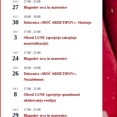
17:00
-
21:00
AVG
27
Blagoslov srca in maternice
10:00
-
19:00
AVG
30
Delavnica »MOČ ARHETIPOV«: Služenje
17:00
-
21:00
SEP
3
Obred LUNE (sprejetje takojšnje
materializacije)
17:00
-
21:00
SEP
24
Blagoslov srca in maternice
10:00
-
19:00
SEP
26
Delavnica »MOČ ARHETIPOV«:
Nezaželenost
17:00
-
21:00
OKT
8
Obred LUNE (sprejetje sposobnosti
obiskovanja vesolja)
17:00
-
21:00
OKT
29
Blagoslov srca in maternice