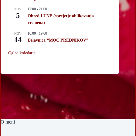
17:00
-
21:00
NOV
5
Obred LUNE (sprejetje oblikovanja
vremena)
10:00
-
19:00
NOV
14
Delavnica “MOČ PREDNIKOV”
Ogled koledarja
O meni