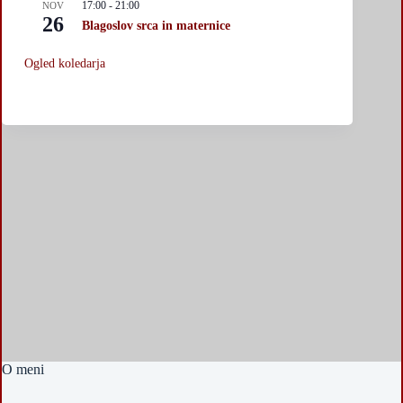
17:00
-
21:00
NOV
26
Blagoslov srca in maternice
Ogled koledarja
O meni