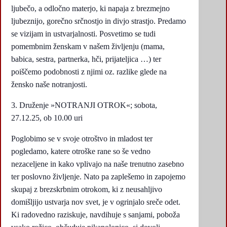
ljubečo, a odločno materjo, ki napaja z brezmejno
ljubeznijo, gorečno srčnostjo in divjo strastjo. Predamo
se vizijam in ustvarjalnosti. Posvetimo se tudi
pomembnim ženskam v našem življenju (mama,
babica, sestra, partnerka, hči, prijateljica …) ter
poiščemo podobnosti z njimi oz. razlike glede na
žensko naše notranjosti.
3. Druženje »NOTRANJI OTROK«; sobota,
27.12.25, ob 10.00 uri
Poglobimo se v svoje otroštvo in mladost ter
pogledamo, katere otroške rane so še vedno
nezaceljene in kako vplivajo na naše trenutno zasebno
ter poslovno življenje. Nato pa zaplešemo in zapojemo
skupaj z brezskrbnim otrokom, ki z neusahljivo
domišljijo ustvarja nov svet, je v ogrinjalo sreče odet.
Ki radovedno raziskuje, navdihuje s sanjami, poboža