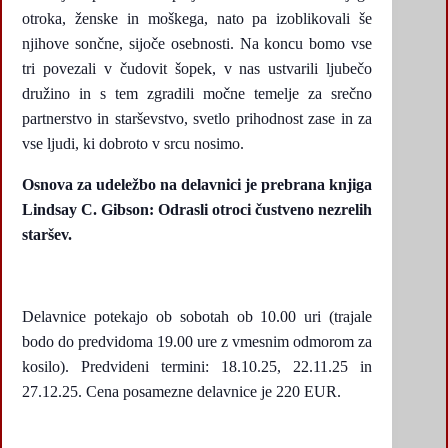
otroka, ženske in moškega, nato pa izoblikovali še
njihove sončne, sijoče osebnosti. Na koncu bomo vse
tri povezali v čudovit šopek, v nas ustvarili ljubečo
družino in s tem zgradili močne temelje za srečno
partnerstvo in starševstvo, svetlo prihodnost zase in za
vse ljudi, ki dobroto v srcu nosimo.
Osnova za udeležbo na delavnici je prebrana knjiga
Lindsay C. Gibson:
Odrasli otroci čustveno nezrelih
staršev
.
Delavnice potekajo ob sobotah ob 10.00 uri (trajale
bodo do predvidoma 19.00 ure z vmesnim odmorom za
kosilo). Predvideni termini: 18.10.25, 22.11.25 in
27.12.25. Cena posamezne delavnice je 220 EUR.