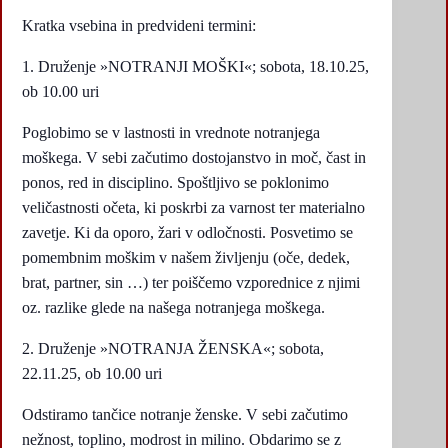
Kratka vsebina in predvideni termini:
Druženje »NOTRANJI MOŠKI«; sobota, 18.10.25,
ob 10.00 uri
Poglobimo se v lastnosti in vrednote notranjega
moškega. V sebi začutimo dostojanstvo in moč, čast in
ponos, red in disciplino. Spoštljivo se poklonimo
veličastnosti očeta, ki poskrbi za varnost ter materialno
zavetje. Ki da oporo, žari v odločnosti. Posvetimo se
pomembnim moškim v našem življenju (oče, dedek,
brat, partner, sin …) ter poiščemo vzporednice z njimi
oz. razlike glede na našega notranjega moškega.
2. Druženje »NOTRANJA ŽENSKA«; sobota,
22.11.25, ob 10.00 uri
Odstiramo tančice notranje ženske. V sebi začutimo
nežnost, toplino, modrost in milino. Obdarimo se z