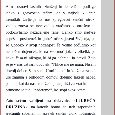
A na osnovi lastnih izkušenj in teoretične podlage
lahko z gotovostjo rečem, da v najbolj ključnih
trenutkih življenja iz nas spregovori senčni otrok,
vedno znova se nezavedno vračamo v otroštvo in
podoživljamo nezaceljene rane. Lahko smo nadvse
uspešen poslovnež in ljubeč oče v jeseni življenja, pa
se globoko v svoji notranjosti še vedno počutimo kot
nemočen dojenček, ki na vso moč joka v zibelki, pa
nekaj časa ni nikogar, ki bi ga nahranil in previl. Zato
se je v nas ustvaril občutek: “Nihče me ne mara. Nisem
dovolj dober. Sam sem. Umrl bom.” In ko žena za pol
ure zamuja s prihodom domov, dobimo takšen napad
panike, kot da nas smrt že najmanj drži za vrat in temu
primerno jo tudi “naderemo”, ko stopi skozi vrata.
Zato
srčno vabljeni na delavnice »LJUBEČA
DRUŽINA«,
na katerih bomo na treh zaporednih
srečanjih spoznali in sprejeli senčni vidik notranjega