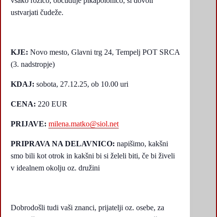
vsako rožico, občuduje pikapolonico, si dovoli
ustvarjati čudeže.
KJE:
Novo mesto, Glavni trg 24, Tempelj POT SRCA
(3. nadstropje)
KDAJ:
sobota, 27.12.25, ob 10.00 uri
CENA:
220 EUR
PRIJAVE:
milena.matko@siol.net
PRIPRAVA NA DELAVNICO:
napišimo, kakšni
smo bili kot otrok in kakšni bi si želeli biti, če bi živeli
v idealnem okolju oz. družini
Dobrodošli tudi vaši znanci, prijatelji oz. osebe, za