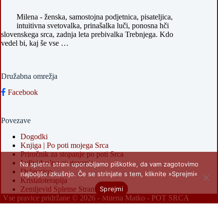
Milena - ženska, samostojna podjetnica, pisateljica,
intuitivna svetovalka, prinašalka luči, ponosna hči
slovenskega srca, zadnja leta prebivalka Trebnjega. Kdo
vedel bi, kaj še vse …
Družabna omrežja
Facebook
Povezave
Dogodki
Knjiga | Po poti mojega Srca
Priročnik za stopanje po poti Srca
Individualno svetovanje
Na spletni strani uporabljamo piškotke, da vam zagotovimo
Delavnice
najboljšo izkušnjo. Če se strinjate s tem, kliknite »Sprejmi«
Kristaloterapija
Sprejmi
Zemljevid Spletne Strani
Vse pravice pridržane © 2026 -
Milena Matko - POT SRCA