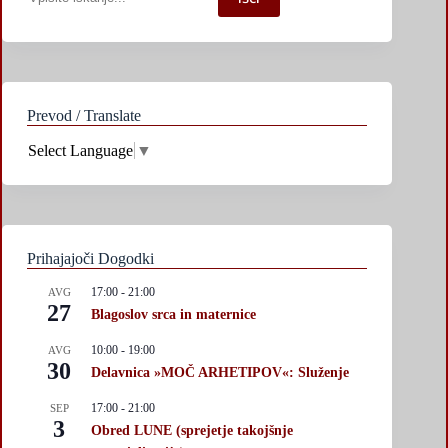
po
spletni
strani
Prevod / Translate
Select Language
▼
Prihajajoči Dogodki
17:00
-
21:00
AVG
27
Blagoslov srca in maternice
10:00
-
19:00
AVG
30
Delavnica »MOČ ARHETIPOV«: Služenje
17:00
-
21:00
SEP
3
Obred LUNE (sprejetje takojšnje