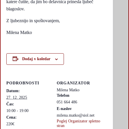
katere čutite, da jim bo delavnica prinesla ljubeč
blagoslov.
Z ljubeznijo in spoštovanjem,
Milena Matko
Dodaj v koledar
PODROBNOSTI
ORGANIZATOR
Milena Matko
Datum:
Telefon
27. 12. 2025
051 664 486
Čas:
E-naslov
10:00 - 19:00
milena.matko@siol.net
Cena:
Poglej Organizator spletno
220€
stran