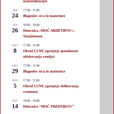
materializacije)
17:00
-
21:00
SEP
24
Blagoslov srca in maternice
10:00
-
19:00
SEP
26
Delavnica »MOČ ARHETIPOV«:
Nezaželenost
17:00
-
21:00
OKT
8
Obred LUNE (sprejetje sposobnosti
obiskovanja vesolja)
17:00
-
21:00
OKT
29
Blagoslov srca in maternice
17:00
-
21:00
NOV
5
Obred LUNE (sprejetje oblikovanja
vremena)
10:00
-
19:00
NOV
14
Delavnica “MOČ PREDNIKOV”