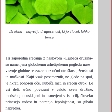
Družina – največja dragocenost, ki jo človek lahko
ima.«
Tri zaporedna srečanja z naslovom »Ljubeča družina«
so namenjena globokemu arhetipskemu pogledu nase –
v svoje globine se zazremo z očmi otroškosti, ženskosti
in moškosti. Kajti vsak posameznik, ne glede na spol,
je hkrati ponosen oče, ljubeča mati in srečen otrok. Le
vsi deli, srčno povezani v celoto svete družine,
medsebojno usklajeni in usmerjeni v isti cilj, človeku
prinesejo radost in notranjo izpolnjenost, so gibalo
napredka.