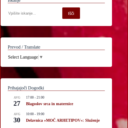
Iskanje
Iskanje
Išči
po
spletni
strani
Prevod / Translate
Select Language
▼
Prihajajoči Dogodki
17:00
-
21:00
AVG
27
Blagoslov srca in maternice
10:00
-
19:00
AVG
30
Delavnica »MOČ ARHETIPOV«: Služenje