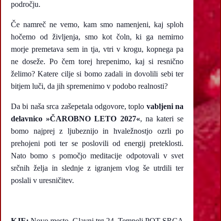
področju.
Če namreč ne vemo, kam smo namenjeni, kaj sploh
hočemo od življenja, smo kot čoln, ki ga nemirno
morje premetava sem in tja, vtri v krogu, kopnega pa
ne doseže. Po čem torej hrepenimo, kaj si resnično
želimo? Katere cilje si bomo zadali in dovolili sebi ter
bitjem luči, da jih spremenimo v podobo realnosti?
Da bi naša srca zašepetala odgovore, toplo
vabljeni na
delavnico »ČAROBNO LETO 2027«
, na kateri se
bomo najprej z ljubeznijo in hvaležnostjo ozrli po
prehojeni poti ter se poslovili od energij preteklosti.
Nato bomo s pomočjo meditacije odpotovali v svet
srčnih želja in slednje z igranjem vlog še utrdili ter
poslali v uresničitev.
KJE:
Novo mesto, Glavni trg 24, Tempelj POT SRCA