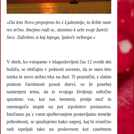
»Da leto Novo prepojeno bo z Ljubeznijo, to želim nam
res srčno. Imejmo radi se, stisnimo k sebi svoje žareče
Srce. Zaželimo si kaj lepega, ljubeče nežnega.«
V dneh, ko vstopamo v blagoslovljeni čas 12 svetih dni
božiča, se običajno v polnosti zavemo, da se staro leto
izteka in novo nežno trka na duri. Ti praznični, z zlatim
prahom čarobnosti posuti dnevi, so še posebej
namenjeni temu, da iz svojega življenja odločno
spustimo vse, kar nas bremeni, jemlje moč in
onemogoča stopiti na pot izpolnitve poslanstva.
Istočasno pa z vsem spoštovanjem postavljamo temelje
prihodnosti, se sprašujemo kako naprej, kaj bi resnično
radi izpeljali tako na poslovnem kot zasebnem