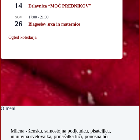
14
Delavnica “MOČ PREDNIKOV”
17:00
-
21:00
NOV
26
Blagoslov srca in maternice
Ogled koledarja
O meni
Milena - ženska, samostojna podjetnica, pisateljica,
intuitivna svetovalka, prinašalka luči, ponosna hči