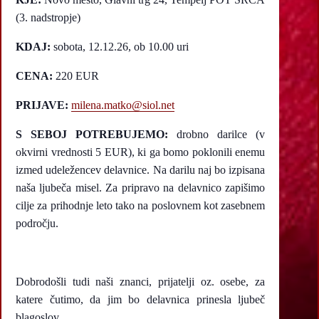
(3. nadstropje)
KDAJ:
sobota, 12.12.26, ob 10.00 uri
CENA:
220 EUR
PRIJAVE:
milena.matko@siol.net
S SEBOJ POTREBUJEMO:
drobno darilce (v
okvirni vrednosti 5 EUR), ki ga bomo poklonili enemu
izmed udeležencev delavnice. Na darilu naj bo izpisana
naša ljubeča misel. Za pripravo na delavnico zapišimo
cilje za prihodnje leto tako na poslovnem kot zasebnem
področju.
Dobrodošli tudi naši znanci, prijatelji oz. osebe, za
katere čutimo, da jim bo delavnica prinesla ljubeč
blagoslov.