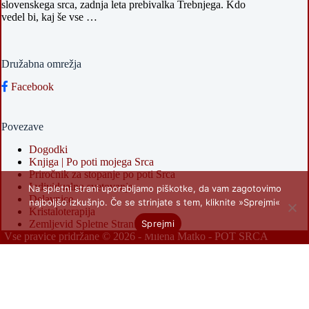
slovenskega srca, zadnja leta prebivalka Trebnjega. Kdo
vedel bi, kaj še vse …
Družabna omrežja
Facebook
Povezave
Dogodki
Knjiga | Po poti mojega Srca
Priročnik za stopanje po poti Srca
Individualno svetovanje
Na spletni strani uporabljamo piškotke, da vam zagotovimo
Delavnice
najboljšo izkušnjo. Če se strinjate s tem, kliknite »Sprejmi«
Kristaloterapija
Sprejmi
Zemljevid Spletne Strani
Vse pravice pridržane © 2026 -
Milena Matko - POT SRCA