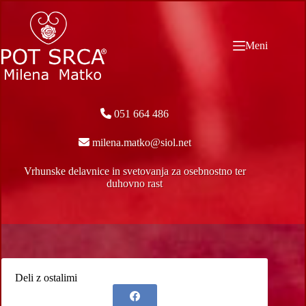
Skip
to
content
Meni
051 664 486
milena.matko@siol.net
Vrhunske delavnice in svetovanja za osebnostno ter
duhovno rast
Deli z ostalimi