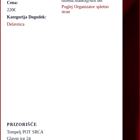
milena.matko@siol.net
Cena:
Poglej Organizator spletno
220€
stran
Kategorija Dogodek:
Delavnica
PRIZORIŠČE
Tempelj POT SRCA
Glavni trg 24