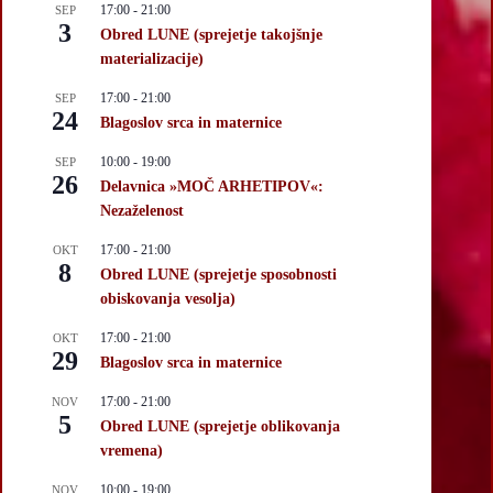
17:00
-
21:00
SEP
3
Obred LUNE (sprejetje takojšnje
materializacije)
17:00
-
21:00
SEP
24
Blagoslov srca in maternice
10:00
-
19:00
SEP
26
Delavnica »MOČ ARHETIPOV«:
Nezaželenost
17:00
-
21:00
OKT
8
Obred LUNE (sprejetje sposobnosti
obiskovanja vesolja)
17:00
-
21:00
OKT
29
Blagoslov srca in maternice
17:00
-
21:00
NOV
5
Obred LUNE (sprejetje oblikovanja
vremena)
10:00
-
19:00
NOV