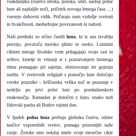
vsakdanjika (rojstvo otroka, poroka, smrt, nastop polne
lune ali najdaljše noči, pričetek novega letnega časa …)
vnesejo duhovni vidik. Pričarajo nam vzdušje svetosti
in hvaležnosti, medsebojne povezanosti in radosti.
Naši predniki so srčno častili
luno
, ki iz nas izvablja
poezijo, povzroča morsko plimo in oseko. Luninim
ciklom mnoge živalske vrste prilagajajo svojo rast in
selitve, kmetje in vrtnarji si s poznavanjem luninega
ritma pomagajo pri sajenju, obrezovanju ter gojenju
rastlin. V svetovnih religijah s pomočjo lune določajo
verske praznike – krščanska velika noč se praznuje v
nedeljo po prvi polni luni po pomladanskem
enakonočju. Ramadan je določen z luno, enako tudi
židovski pasha ali Budov rojstni dan.
V ljudeh
polna luna
prebuja globoka čustva, odstre
tančice vzporednih svetov, pomaga prizemljiti naše
vizije. Ženske smo nekdaj imele svoje mesečne cikle