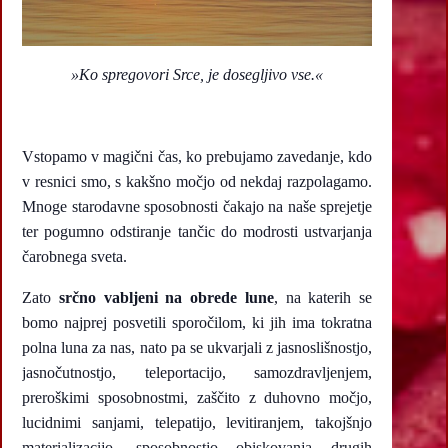
»Ko spregovori Srce, je dosegljivo vse.«
Vstopamo v magični čas, ko prebujamo zavedanje, kdo
v resnici smo, s kakšno močjo od nekdaj razpolagamo.
Mnoge starodavne sposobnosti čakajo na naše sprejetje
ter pogumno odstiranje tančic do modrosti ustvarjanja
čarobnega sveta.
Zato
srčno vabljeni na obrede lune
, na katerih se
bomo najprej posvetili sporočilom, ki jih ima tokratna
polna luna za nas, nato pa se ukvarjali z jasnoslišnostjo,
jasnočutnostjo, teleportacijo, samozdravljenjem,
preroškimi sposobnostmi, zaščito z duhovno močjo,
lucidnimi sanjami, telepatijo, levitiranjem, takojšnjo
materializacijo, sposobnostjo obiskovanja drugih