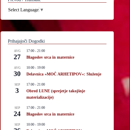
Select Language
▼
Prihajajoči Dogodki
17:00
-
21:00
AVG
27
Blagoslov srca in maternice
10:00
-
19:00
AVG
30
Delavnica »MOČ ARHETIPOV«: Služenje
17:00
-
21:00
SEP
3
Obred LUNE (sprejetje takojšnje
materializacije)
17:00
-
21:00
SEP
24
Blagoslov srca in maternice
10:00
-
19:00
SEP