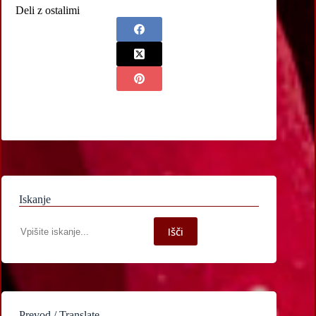
Deli z ostalimi
Iskanje
Iskanje
Išči
po
spletni
strani
Prevod / Translate