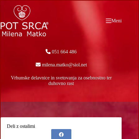
Skip
to
content
Meni
051 664 486
milena.matko@siol.net
Vrhunske delavnice in svetovanja za osebnostno ter
duhovno rast
Deli z ostalimi