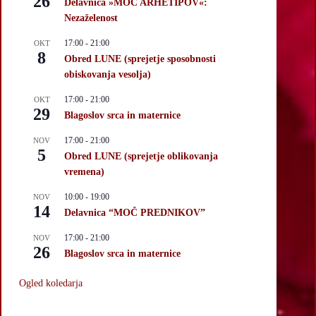
26
Delavnica »MOČ ARHETIPOV«:
Nezaželenost
17:00
-
21:00
OKT
8
Obred LUNE (sprejetje sposobnosti
obiskovanja vesolja)
17:00
-
21:00
OKT
29
Blagoslov srca in maternice
17:00
-
21:00
NOV
5
Obred LUNE (sprejetje oblikovanja
vremena)
10:00
-
19:00
NOV
14
Delavnica “MOČ PREDNIKOV”
17:00
-
21:00
NOV
26
Blagoslov srca in maternice
Ogled koledarja