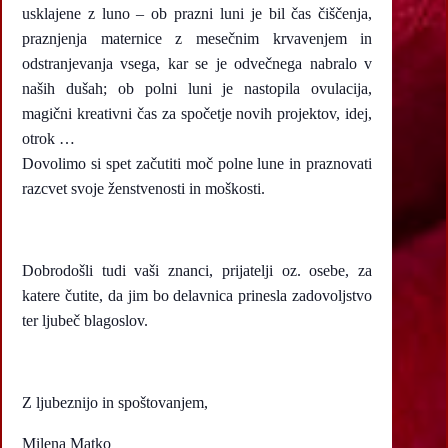
usklajene z luno – ob prazni luni je bil čas čiščenja,
praznjenja maternice z mesečnim krvavenjem in
odstranjevanja vsega, kar se je odvečnega nabralo v
naših dušah; ob polni luni je nastopila ovulacija,
magični kreativni čas za spočetje novih projektov, idej,
otrok …
Dovolimo si spet začutiti moč polne lune in praznovati
razcvet svoje ženstvenosti in moškosti.
Dobrodošli tudi vaši znanci, prijatelji oz. osebe, za
katere čutite, da jim bo delavnica prinesla zadovoljstvo
ter ljubeč blagoslov.
Z ljubeznijo in spoštovanjem,
Milena Matko