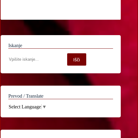
Iskanje
Iskanje
Išči
po
spletni
strani
Prevod / Translate
Select Language
▼