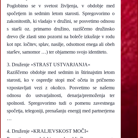
Poglobimo se v svetost življenja, v obdobje med
spočetjem in sedmim letom starosti. Spregovorimo o
zakonitostih, ki vladajo v družini, se posvetimo odnosu
s starši oz. primarno družino, raziščemo družinsko
drevo (še zlasti smo pozorni na boleče izkušnje v rodu
kot npr. ločitev, splav, nasilje, odsotnost enega ali obeh
staršev, samomor …) ter objamemo svojo identiteto.
3. Druženje »STRAST USTVARJANJA«
Raziščemo obdobje med sedmim in štirinajstim letom
starosti, ko v ospredje stopi moč očeta in pričnemo
vzpostavljati vezi z okolico. Posvetimo se našemu
odnosu do ustvarjalnosti, denarja/premoženja ter
spolnosti. Spregovorimo tudi o pomenu zavestnega
spočetja, telegoniji, prenašanju energij med partnerjema
…
4. Druženje »KRALJEVSKOST MOČI«