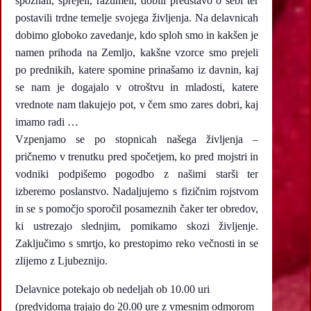
spoznali, sprejeli, razumeli, dobili predstavo o sebi ter
postavili trdne temelje svojega življenja. Na delavnicah
dobimo globoko zavedanje, kdo sploh smo in kakšen je
namen prihoda na Zemljo, kakšne vzorce smo prejeli
po prednikih, katere spomine prinašamo iz davnin, kaj
se nam je dogajalo v otroštvu in mladosti, katere
vrednote nam tlakujejo pot, v čem smo zares dobri, kaj
imamo radi …
Vzpenjamo se po stopnicah našega življenja –
pričnemo v trenutku pred spočetjem, ko pred mojstri in
vodniki podpišemo pogodbo z našimi starši ter
izberemo poslanstvo. Nadaljujemo s fizičnim rojstvom
in se s pomočjo sporočil posameznih čaker ter obredov,
ki ustrezajo slednjim, pomikamo skozi življenje.
Zaključimo s smrtjo, ko prestopimo reko večnosti in se
zlijemo z Ljubeznijo.
Delavnice potekajo ob nedeljah ob 10.00 uri
(predvidoma trajajo do 20.00 ure z vmesnim odmorom