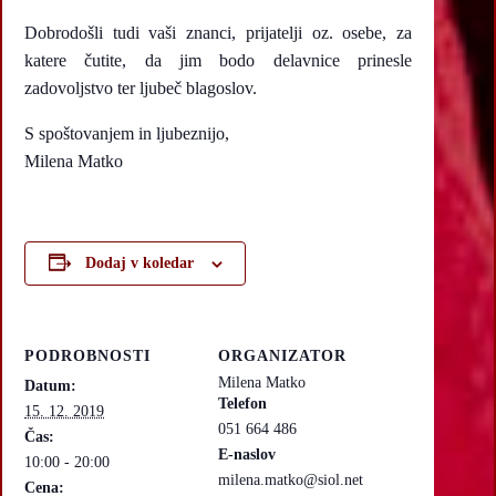
Dobrodošli tudi vaši znanci, prijatelji oz. osebe, za
katere čutite, da jim bodo delavnice prinesle
zadovoljstvo ter ljubeč blagoslov.
S spoštovanjem in ljubeznijo,
Milena Matko
Dodaj v koledar
PODROBNOSTI
ORGANIZATOR
Milena Matko
Datum:
Telefon
15. 12. 2019
051 664 486
Čas:
E-naslov
10:00 - 20:00
milena.matko@siol.net
Cena: