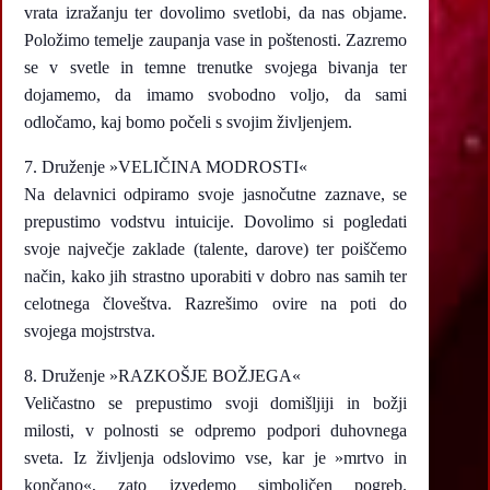
vrata izražanju ter dovolimo svetlobi, da nas objame.
Položimo temelje zaupanja vase in poštenosti. Zazremo
se v svetle in temne trenutke svojega bivanja ter
dojamemo, da imamo svobodno voljo, da sami
odločamo, kaj bomo počeli s svojim življenjem.
7. Druženje »VELIČINA MODROSTI«
Na delavnici odpiramo svoje jasnočutne zaznave, se
prepustimo vodstvu intuicije. Dovolimo si pogledati
svoje največje zaklade (talente, darove) ter poiščemo
način, kako jih strastno uporabiti v dobro nas samih ter
celotnega človeštva. Razrešimo ovire na poti do
svojega mojstrstva.
8. Druženje »RAZKOŠJE BOŽJEGA«
Veličastno se prepustimo svoji domišljiji in božji
milosti, v polnosti se odpremo podpori duhovnega
sveta. Iz življenja odslovimo vse, kar je »mrtvo in
končano«, zato izvedemo simboličen pogreb.