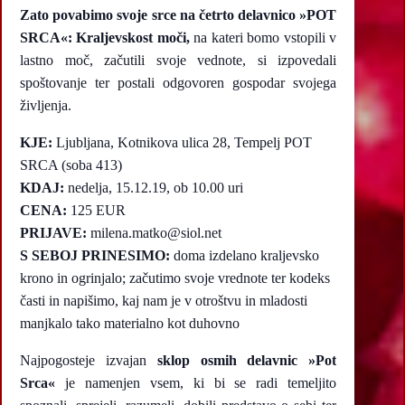
Zato povabimo svoje srce na četrto delavnico »POT
SRCA«: Kraljevskost moči,
na kateri bomo vstopili v
lastno moč, začutili svoje vednote, si izpovedali
spoštovanje ter postali odgovoren gospodar svojega
življenja.
KJE:
Ljubljana, Kotnikova ulica 28, Tempelj POT
SRCA (soba 413)
KDAJ:
nedelja, 15.12.19, ob 10.00 uri
CENA:
125 EUR
PRIJAVE:
milena.matko@siol.net
S SEBOJ PRINESIMO:
doma izdelano kraljevsko
krono in ogrinjalo; začutimo svoje vrednote ter kodeks
časti in napišimo, kaj nam je v otroštvu in mladosti
manjkalo tako materialno kot duhovno
Najpogosteje izvajan
sklop osmih delavnic »Pot
Srca«
je namenjen vsem, ki bi se radi temeljito