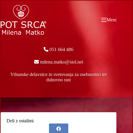
Skip
to
content
Meni
051 664 486
milena.matko@siol.net
Vrhunske delavnice in svetovanja za osebnostno ter
duhovno rast
Deli z ostalimi