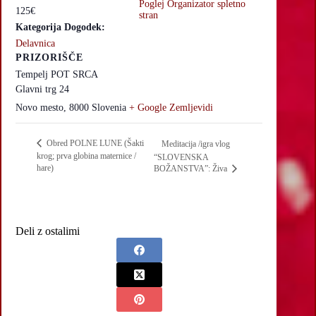
Poglej Organizator spletno
125€
stran
Kategorija Dogodek:
Delavnica
PRIZORIŠČE
Tempelj POT SRCA
Glavni trg 24
Novo mesto
,
8000
Slovenia
+ Google Zemljevidi
Obred POLNE LUNE (Šakti
Meditacija /igra vlog
krog; prva globina maternice /
“SLOVENSKA
hare)
BOŽANSTVA”: Živa
Deli z ostalimi