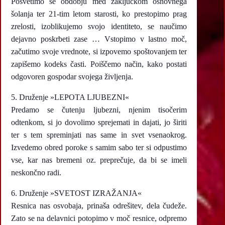
Posvetimo se obdobju med zaključkom osnovnega
šolanja ter 21-tim letom starosti, ko prestopimo prag
zrelosti, izoblikujemo svojo identiteto, se naučimo
dejavno poskrbeti zase … Vstopimo v lastno moč,
začutimo svoje vrednote, si izpovemo spoštovanjem ter
zapišemo kodeks časti. Poiščemo način, kako postati
odgovoren gospodar svojega življenja.
5. Druženje »LEPOTA LJUBEZNI«
Predamo se čutenju ljubezni, njenim tisočerim
odtenkom, si jo dovolimo sprejemati in dajati, jo širiti
ter s tem spreminjati nas same in svet vsenaokrog.
Izvedemo obred poroke s samim sabo ter si odpustimo
vse, kar nas bremeni oz. preprečuje, da bi se imeli
neskončno radi.
6. Druženje »SVETOST IZRAŽANJA«
Resnica nas osvobaja, prinaša odrešitev, dela čudeže.
Zato se na delavnici potopimo v moč resnice, odpremo