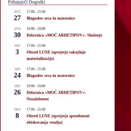
Prihajajoči Dogodki
17:00
-
21:00
AVG
27
Blagoslov srca in maternice
10:00
-
19:00
AVG
30
Delavnica »MOČ ARHETIPOV«: Služenje
17:00
-
21:00
SEP
3
Obred LUNE (sprejetje takojšnje
materializacije)
17:00
-
21:00
SEP
24
Blagoslov srca in maternice
10:00
-
19:00
SEP
26
Delavnica »MOČ ARHETIPOV«:
Nezaželenost
17:00
-
21:00
OKT
8
Obred LUNE (sprejetje sposobnosti
obiskovanja vesolja)