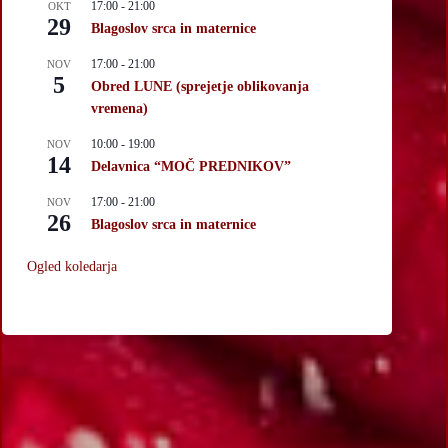
17:00
-
21:00
OKT
29
Blagoslov srca in maternice
17:00
-
21:00
NOV
5
Obred LUNE (sprejetje oblikovanja
vremena)
10:00
-
19:00
NOV
14
Delavnica “MOČ PREDNIKOV”
17:00
-
21:00
NOV
26
Blagoslov srca in maternice
Ogled koledarja