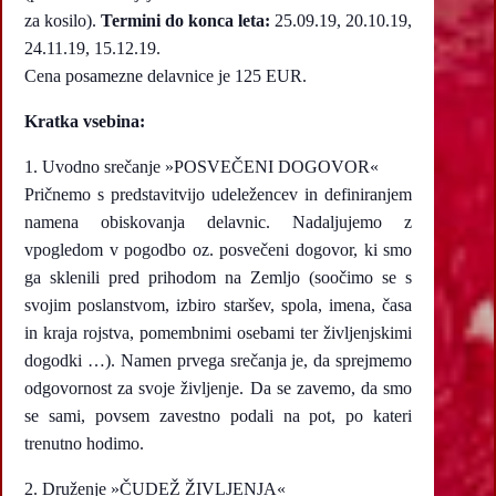
za kosilo).
Termini do konca leta:
25.09.19, 20.10.19,
24.11.19, 15.12.19.
Cena posamezne delavnice je 125 EUR.
Kratka vsebina:
1. Uvodno srečanje »POSVEČENI DOGOVOR«
Pričnemo s predstavitvijo udeležencev in definiranjem
namena obiskovanja delavnic. Nadaljujemo z
vpogledom v pogodbo oz. posvečeni dogovor, ki smo
ga sklenili pred prihodom na Zemljo (soočimo se s
svojim poslanstvom, izbiro staršev, spola, imena, časa
in kraja rojstva, pomembnimi osebami ter življenjskimi
dogodki …). Namen prvega srečanja je, da sprejmemo
odgovornost za svoje življenje. Da se zavemo, da smo
se sami, povsem zavestno podali na pot, po kateri
trenutno hodimo.
2. Druženje »ČUDEŽ ŽIVLJENJA«