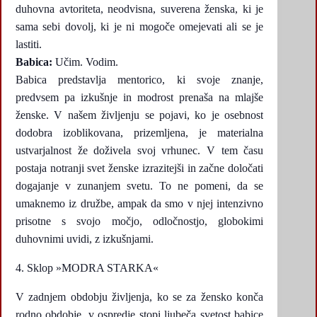
duhovna avtoriteta, neodvisna, suverena ženska, ki je
sama sebi dovolj, ki je ni mogoče omejevati ali se je
lastiti.
Babica:
Učim. Vodim.
Babica predstavlja mentorico, ki svoje znanje,
predvsem pa izkušnje in modrost prenaša na mlajše
ženske. V našem življenju se pojavi, ko je osebnost
dodobra izoblikovana, prizemljena, je materialna
ustvarjalnost že doživela svoj vrhunec. V tem času
postaja notranji svet ženske izrazitejši in začne določati
dogajanje v zunanjem svetu. To ne pomeni, da se
umaknemo iz družbe, ampak da smo v njej intenzivno
prisotne s svojo močjo, odločnostjo, globokimi
duhovnimi uvidi, z izkušnjami.
Sklop »MODRA STARKA«
V zadnjem obdobju življenja, ko se za žensko konča
rodno obdobje, v ospredje stopi ljubeča svetost babice