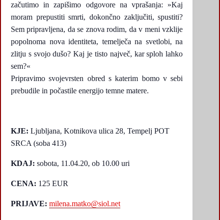
začutimo in zapišimo odgovore na vprašanja: »Kaj
moram prepustiti smrti, dokončno zaključiti, spustiti?
Sem pripravljena, da se znova rodim, da v meni vzklije
popolnoma nova identiteta, temelječa na svetlobi, na
zlitju s svojo dušo? Kaj je tisto največ, kar sploh lahko
sem?«
Pripravimo svojevrsten obred s katerim bomo v sebi
prebudile in počastile energijo temne matere.
KJE:
Ljubljana, Kotnikova ulica 28, Tempelj POT
SRCA (soba 413)
KDAJ:
sobota, 11.04.20, ob 10.00 uri
CENA:
125 EUR
PRIJAVE:
milena.matko@siol.net