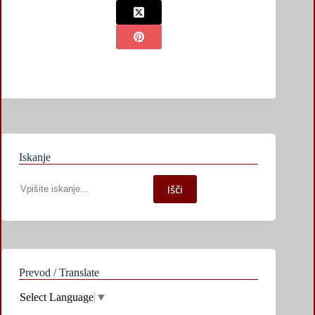
Iskanje
Iskanje
Išči
po
spletni
strani
Prevod / Translate
Select Language
▼