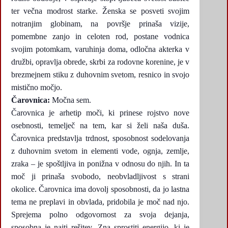
ter večna modrost starke. Ženska se posveti svojim
notranjim globinam, na površje prinaša vizije,
pomembne zanjo in celoten rod, postane vodnica
svojim potomkam, varuhinja doma, odločna akterka v
družbi, opravlja obrede, skrbi za rodovne korenine, je v
brezmejnem stiku z duhovnim svetom, resnico in svojo
mistično močjo.
Čarovnica:
Močna sem.
Čarovnica je arhetip moči, ki prinese rojstvo nove
osebnosti, temelječ na tem, kar si želi naša duša.
Čarovnica predstavlja trdnost, sposobnost sodelovanja
z duhovnim svetom in elementi vode, ognja, zemlje,
zraka – je spoštljiva in ponižna v odnosu do njih. In ta
moč ji prinaša svobodo, neobvladljivost s strani
okolice. Čarovnica ima dovolj sposobnosti, da jo lastna
tema ne preplavi in obvlada, pridobila je moč nad njo.
Sprejema polno odgovornost za svoja dejanja,
sposobna je najti rešitev. Zna sprostiti energijo, ki je