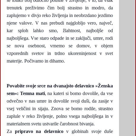
še toliko bolj odločno potisne v življenje, v to, da vsak
trenutek preživimo čim bolj strastno in modro, da
zaplujemo v divjo reko življenja in neobrzdano jezdimo
njene valove. V nas prebudi najglobljo vero, največ,
kar sploh lahko smo, žlahtnost, najboljše od
najboljšega. Vse staro odpade in se zaključi, umre, rodi
se nova osebnost, vrnemo se domov, v objem
vzporednih svetov in trdno ukoreninjenost v svet
materije. Počivamo in dihamo.
Povabite svoje srce na dvanajsto delavnico »Ženska
sem«: Temna mati
,
na kateri si bomo dovolile, da vse
odvečno v nas umre in dovolile svoji duši, da zasije v
vsej veličini in sijaju. Znova se bomo rodile, strastno
zaplule v reko življenje, polno vsega najboljšega in v
materialnem svetu ustvarile čarobnost bivanja.
Za
pripravo na delavnico
v globinah svoje duše