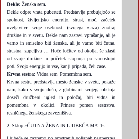
Dekle:
Ženska sem.
Dekle odpre vrata puberteti. Predstavlja prebujajočo se
spolnost, življenjsko energijo, strast, moč, začetek
uveljavitve svoje osebnosti (svojega »jaza) znotraj
družine in v svetu. Dekle nam zastavi vprašanje, ali je
varno in smiselno biti ženska, ali je varno biti čutna,
strastna, zapeljiva … Hoče ločitev od okolja, še zlasti
od svoje družine in pričetek stopanja po samostojni
poti. Svojo energijo in vse, kar ji pripada, želi zase.
Krvna sestra:
Vidna sem. Pomembna sem.
Krvna sestra predstavlja mesto ženske v svetu, pokaže
nam, kako s svojo dušo, z globinami svojega obstoja
doseči družbeni ugled in položaj, biti vidna in
pomembna v okolici. Prinese pomen sestrstva,
resničnega ženskega zavezništva.
Sklop »ČUTNA ŽENA IN LJUBEČA MATI«
Ljubeče se zazremo po prostranih poljanah partnerstva