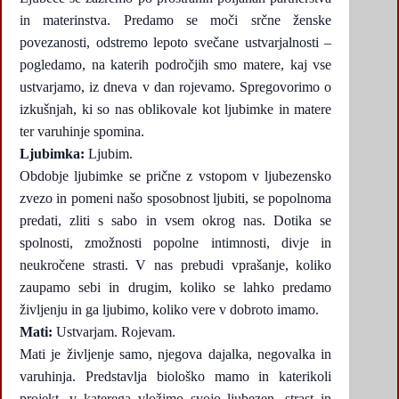
in materinstva. Predamo se moči srčne ženske
povezanosti, odstremo lepoto svečane ustvarjalnosti –
pogledamo, na katerih področjih smo matere, kaj vse
ustvarjamo, iz dneva v dan rojevamo. Spregovorimo o
izkušnjah, ki so nas oblikovale kot ljubimke in matere
ter varuhinje spomina.
Ljubimka:
Ljubim.
Obdobje ljubimke se prične z vstopom v ljubezensko
zvezo in pomeni našo sposobnost ljubiti, se popolnoma
predati, zliti s sabo in vsem okrog nas. Dotika se
spolnosti, zmožnosti popolne intimnosti, divje in
neukročene strasti. V nas prebudi vprašanje, koliko
zaupamo sebi in drugim, koliko se lahko predamo
življenju in ga ljubimo, koliko vere v dobroto imamo.
Mati:
Ustvarjam. Rojevam.
Mati je življenje samo, njegova dajalka, negovalka in
varuhinja. Predstavlja biološko mamo in katerikoli
projekt, v katerega vložimo svojo ljubezen, strast in