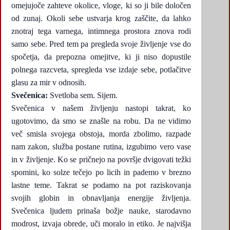
omejujoče zahteve okolice, vloge, ki so ji bile določen
od zunaj. Okoli sebe ustvarja krog zaščite, da lahko
znotraj tega varnega, intimnega prostora znova rodi
samo sebe. Pred tem pa pregleda svoje življenje vse do
spočetja, da prepozna omejitve, ki ji niso dopustile
polnega razcveta, spregleda vse izdaje sebe, potlačitve
glasu za mir v odnosih.
Svečenica:
Svetloba sem. Sijem.
Svečenica v našem življenju nastopi takrat, ko
ugotovimo, da smo se znašle na robu. Da ne vidimo
več smisla svojega obstoja, morda zbolimo, razpade
nam zakon, služba postane rutina, izgubimo vero vase
in v življenje. Ko se pričnejo na površje dvigovati težki
spomini, ko solze tečejo po licih in pademo v brezno
lastne teme. Takrat se podamo na pot raziskovanja
svojih globin in obnavljanja energije življenja.
Svečenica ljudem prinaša božje nauke, starodavno
modrost, izvaja obrede, uči moralo in etiko. Je najvišja