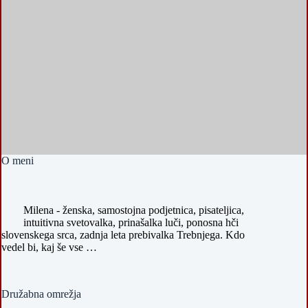
O meni
Milena - ženska, samostojna podjetnica, pisateljica,
intuitivna svetovalka, prinašalka luči, ponosna hči
slovenskega srca, zadnja leta prebivalka Trebnjega. Kdo
vedel bi, kaj še vse …
Družabna omrežja