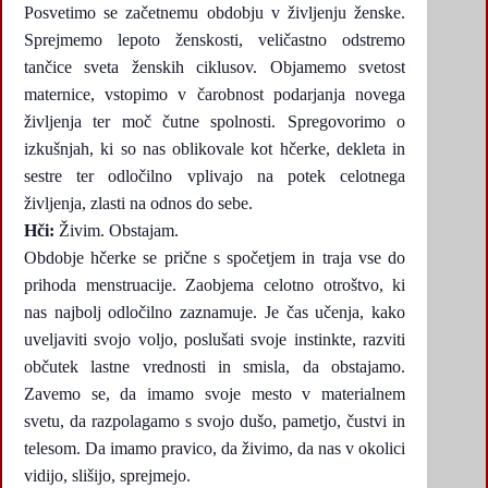
Posvetimo se začetnemu obdobju v življenju ženske.
Sprejmemo lepoto ženskosti, veličastno odstremo
tančice sveta ženskih ciklusov. Objamemo svetost
maternice, vstopimo v čarobnost podarjanja novega
življenja ter moč čutne spolnosti. Spregovorimo o
izkušnjah, ki so nas oblikovale kot hčerke, dekleta in
sestre ter odločilno vplivajo na potek celotnega
življenja, zlasti na odnos do sebe.
Hči:
Živim. Obstajam.
Obdobje hčerke se prične s spočetjem in traja vse do
prihoda menstruacije. Zaobjema celotno otroštvo, ki
nas najbolj odločilno zaznamuje. Je čas učenja, kako
uveljaviti svojo voljo, poslušati svoje instinkte, razviti
občutek lastne vrednosti in smisla, da obstajamo.
Zavemo se, da imamo svoje mesto v materialnem
svetu, da razpolagamo s svojo dušo, pametjo, čustvi in
telesom. Da imamo pravico, da živimo, da nas v okolici
vidijo, slišijo, sprejmejo.