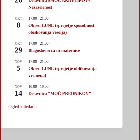
26
Delavnica »MOČ ARHETIPOV«:
Nezaželenost
17:00
-
21:00
OKT
8
Obred LUNE (sprejetje sposobnosti
obiskovanja vesolja)
17:00
-
21:00
OKT
29
Blagoslov srca in maternice
17:00
-
21:00
NOV
5
Obred LUNE (sprejetje oblikovanja
vremena)
10:00
-
19:00
NOV
14
Delavnica “MOČ PREDNIKOV”
Ogled koledarja