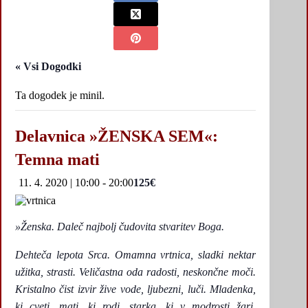
« Vsi Dogodki
Ta dogodek je minil.
Delavnica »ŽENSKA SEM«:
Temna mati
11. 4. 2020 | 10:00
-
20:00
125€
»Že
nska. Daleč najbolj čudovita stvaritev Boga.
Dehteča lepota Srca. Omamna vrtnica, sladki nektar
užitka, strasti. Veličastna oda radosti, neskončne moči.
Kristalno čist izvir žive vode, ljubezni, luči. Mladenka,
ki cveti, mati, ki rodi, starka, ki v modrosti žari.