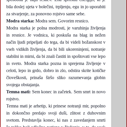
bila doslej ujeta v bolečini, trpljenju, egu in jo uporabiti
za stvarjenje, za ponovno rojstvo same sebe.
Modra starka:
Modra sem. Govorim resnico.
Modra starka je polna modrosti, je varuhinja življenja
in resnice. Je vodnica, ki poskuša na blag in nežen
način ljudi pripeljati do tega, da bi videli božanskost v
vseh vidikih življenja, da bi bili ukoreninjeni, notranje
stabilni in mirni, da bi znali častiti in spoštovati vse lepo
in sveto. Modra starka pozna in sprejema življenje v
celoti, lepo in grdo, dobro in zlo, odstira skrite kotičke
človeškosti, prinaša širšo sliko razumevanja globin
svojega obstajanja.
Temna mati:
Sem konec in začetek. Sem smrt in novo
rojstvo.
Temna mati je arhetip, ki prinese notranji mir, popolno
in dokončno predajo svoji duši, zlitost z duhovnim
svetom. Predstavlja konec, ki nas z zavedanjem smrti