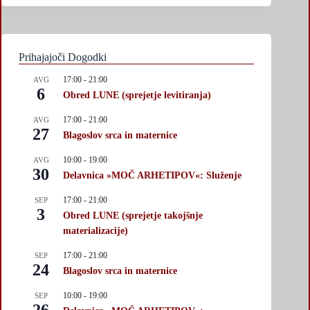
Prihajajoči Dogodki
17:00
-
21:00
AVG
6
Obred LUNE (sprejetje levitiranja)
17:00
-
21:00
AVG
27
Blagoslov srca in maternice
10:00
-
19:00
AVG
30
Delavnica »MOČ ARHETIPOV«: Služenje
17:00
-
21:00
SEP
3
Obred LUNE (sprejetje takojšnje
materializacije)
17:00
-
21:00
SEP
24
Blagoslov srca in maternice
10:00
-
19:00
SEP