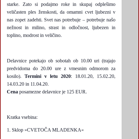
starke. Zato si podajmo roke in skupaj odplešimo
veličasten ples ženskosti, da omamni cvet ljubezni v
nas zopet zadehti. Svet nas potrebuje – potrebuje našo
nežnost in milino, strast in odločnost, ljubezen in
toplino, modrost in veličino.
Delavnice potekajo ob sobotah ob 10.00 uri (trajajo
predvidoma do 20.00 ure z vmesnim odmorom za
kosilo).
Termini v letu 2020
: 18.01.20, 15.02.20,
14.03.20 in 11.04.20.
Cena
posamezne delavnice je 125 EUR.
Kratka vsebina:
Sklop »CVETOČA MLADENKA«