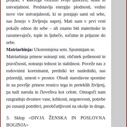
ustvarjalnost. Predstavlja energijo plodnosti, vedno
nove vire ustvarjalnosti, ki se porajajo sami od sebe,
nas ženejo v življenju naprej. Mati nam v prvi vrsti
pokaže odnos do sebe – ali znamo biti materinske in
razumevajoče, tople in ljubeče, sočutne in prijazne do
sebe.
Matriarhinja:
Ukoreninjena sem. Spominjam se.
Matriarhinja prinese notranji mir, občutek poštenosti in
pravičnosti, notranjo trdnost in stabilnost. Poveže nas z
rodovnimi koreninami, predniki ter nasledniki, nas
prizemlji, umesti v prostor. Obudi starodavne spomine
in na površje prinese resnico tega in preteklih življenj,
pa tudi naroda in človeštva kot celote. Omogoči nam
razgradnjo dvomov vase, krhkosti, negotovosti, potrebe
po zunanji potrditvi, preobčutljivosti na okolje in druge.
Sklop »DIVJA ŽENSKA IN POSLOVNA
BOGINJA«