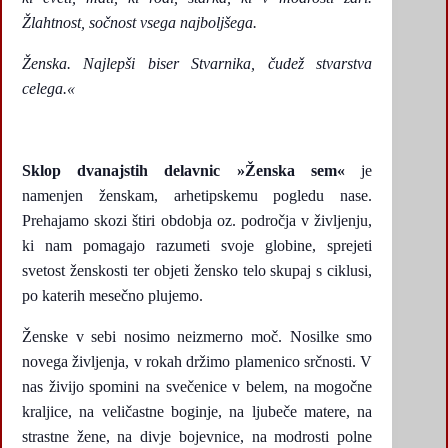
Žlahtnost, sočnost vsega najboljšega.
Ženska. Najlepši biser Stvarnika, čudež stvarstva
celega.«
Sklop dvanajstih delavnic »Ženska sem«
je
namenjen ženskam, arhetipskemu pogledu nase.
Prehajamo skozi štiri obdobja oz. področja v življenju,
ki nam pomagajo razumeti svoje globine, sprejeti
svetost ženskosti ter objeti žensko telo skupaj s ciklusi,
po katerih mesečno plujemo.
Ženske v sebi nosimo neizmerno moč. Nosilke smo
novega življenja, v rokah držimo plamenico srčnosti. V
nas živijo spomini na svečenice v belem, na mogočne
kraljice, na veličastne boginje, na ljubeče matere, na
strastne žene, na divje bojevnice, na modrosti polne