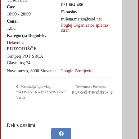
051 664 486
Čas:
E-naslov
10:00 - 20:00
milena.matko@siol.net
Cena:
Poglej Organizator spletno
125€
stran
Kategorija Dogodek:
Delavnica
PRIZORIŠČE
Tempelj POT SRCA
Glavni trg 24
Novo mesto
,
8000
Slovenia
+ Google Zemljevidi
Meditacija /igra vlog
Delavnica »Pot srca«:
“SLOVENSKA BOŽANSTVA”:
RAZKOŠJE BOŽJEGA
Vesna
Deli z ostalimi