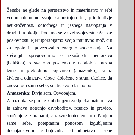
Ženske ne glede na partnerstvo in materinstvo v sebi
vedno ohranimo svojo samostojno bit, pridih divje
neukročenosti, odločnega in jasnega nastopanja v
družini in okolju. Podamo se v svet svojevrstne ženske
poslovnosti, kjer uporabljamo svojo intuitivno moč, čut
za lepoto in povezovalno energijo sodelovanja. Na
srečanjih spregovorimo o izkušnjah mentorstva
(babištva), s svetlobo posijemo v najgloblja brezna
teme in prebudimo bojevnico (amazonko), ki iz
življenja odmetava vloge, določene s strani okolice, da
znova rodi samo sebe, si utre svojo lastno pot.
Amazonka:
Divja sem. Osvobajam.
Amazonka se prične z obdobjem zaključka materinstva
in zahteva notranjo osvoboditev, resnico in pravico,
soočenje z zlorabami, z razvrednotenjem in utišanjem
same sebe, poteptanim ponosom, izgubljenim
dostojanstvom. Je bojevnica, ki odmetava s sebe