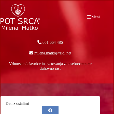
Skip
to
content
Meni
051 664 486
milena.matko@siol.net
Vrhunske delavnice in svetovanja za osebnostno ter
duhovno rast
Deli z ostalimi