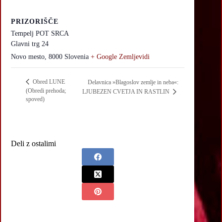
PRIZORIŠČE
Tempelj POT SRCA
Glavni trg 24
Novo mesto
,
8000
Slovenia
+ Google Zemljevidi
Obred LUNE
Delavnica »Blagoslov zemlje in neba«:
(Obredi prehoda;
LJUBEZEN CVETJA IN RASTLIN
spoved)
Deli z ostalimi