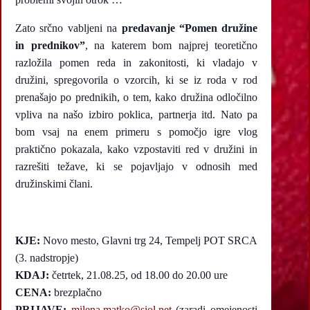
Zato srčno vabljeni na
predavanje “Pomen družine
in prednikov”
, na katerem bom najprej teoretično
razložila pomen reda in zakonitosti, ki vladajo v
družini, spregovorila o vzorcih, ki se iz roda v rod
prenašajo po prednikih, o tem, kako družina odločilno
vpliva na našo izbiro poklica, partnerja itd. Nato pa
bom vsaj na enem primeru s pomočjo igre vlog
praktično pokazala, kako vzpostaviti red v družini in
razrešiti težave, ki se pojavljajo v odnosih med
družinskimi člani.
KJE:
Novo mesto, Glavni trg 24, Tempelj POT SRCA
(3. nadstropje)
KDAJ:
četrtek, 21.08.25, od 18.00 do 20.00 ure
CENA:
brezplačno
PRIJAVE:
milena.matko@siol.net
(zaradi omejenosti