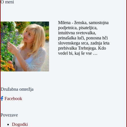
O meni
Milena - ženska, samostojna
podjetnica, pisateljica,
intuitivna svetovalka,
prinašalka luči, ponosna hči
slovenskega srca, zadnja leta
prebivalka Trebnjega. Kdo
vedel bi, kaj še vse …
Družabna omrežja
Facebook
Povezave
Dogodki