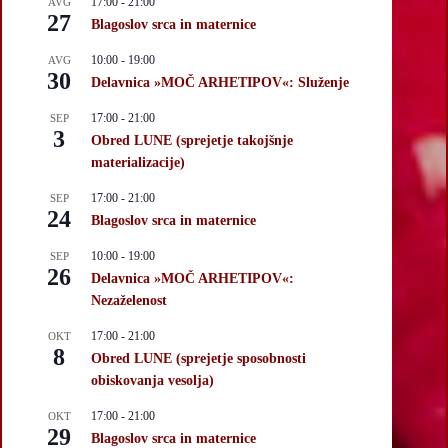
17:00
-
21:00
AVG
27
Blagoslov srca in maternice
10:00
-
19:00
AVG
30
Delavnica »MOČ ARHETIPOV«: Služenje
17:00
-
21:00
SEP
3
Obred LUNE (sprejetje takojšnje
materializacije)
17:00
-
21:00
SEP
24
Blagoslov srca in maternice
10:00
-
19:00
SEP
26
Delavnica »MOČ ARHETIPOV«:
Nezaželenost
17:00
-
21:00
OKT
8
Obred LUNE (sprejetje sposobnosti
obiskovanja vesolja)
17:00
-
21:00
OKT
29
Blagoslov srca in maternice