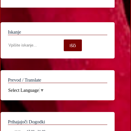
Iskanje
Iskanje
Išči
po
spletni
strani
Prevod / Translate
Select Language
▼
Prihajajoči Dogodki