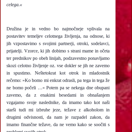
celega.«
Družina je in vedno bo najmočneje vplivala na
postavitev temeljev celotnega življenja, na odnose, ki
jih vzpostavimo s svojimi partnerji, otroki, sodelavci,
prijatelji. Vzorce, ki jih dobimo s strani mame in očeta
ter prednikov po obeh linijah, podzavestno ponavljamo
skozi celotno življenje oz. vse dokler se jih ne zavemo
in spustimo. Neštetokrat kot otrok in mladostnik
rečemo: »Ko bomo mi enkrat odrasli, pa tega in tega že
ne bomo počeli …« Potem pa se nekega dne obupani
zavemo, da z enakimi besedami in obnašanjem
vzgajamo svoje naslednike, da imamo tako kot naši
starši tudi mi izbruhe jeze, težave z alkoholom in
drugimi odvisnosti, da nam je razpadel zakon, da
imamo finančne težave, da ne vemo kako se soočiti s
problemi svojih otrok …