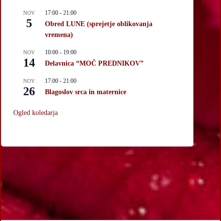
17:00
-
21:00
NOV
5
Obred LUNE (sprejetje oblikovanja
vremena)
10:00
-
19:00
NOV
14
Delavnica “MOČ PREDNIKOV”
17:00
-
21:00
NOV
26
Blagoslov srca in maternice
Ogled koledarja