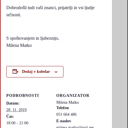
Dobrodošli tudi vaši znanci, prijatelji in vsi ljudje
srčnosti.
S spoštovanjem in ljubeznijo,
Milena Matko
Dodaj v koledar
PODROBNOSTI
ORGANIZATOR
Milena Matko
Datum:
Telefon
28. 11. 2019
051 664 486
Čas:
E-naslov
18:00 - 21:00
milena.matko@siol.net