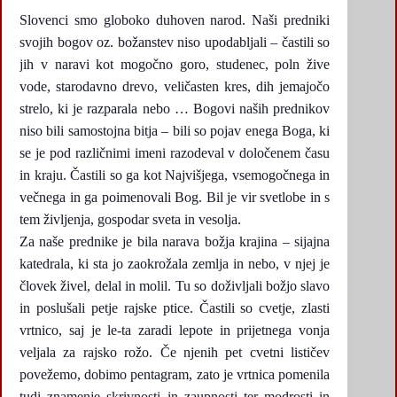
Slovenci smo globoko duhoven narod. Naši predniki
svojih bogov oz. božanstev niso upodabljali – častili so
jih v naravi kot mogočno goro, studenec, poln žive
vode, starodavno drevo, veličasten kres, dih jemajočo
strelo, ki je razparala nebo … Bogovi naših prednikov
niso bili samostojna bitja – bili so pojav enega Boga, ki
se je pod različnimi imeni razodeval v določenem času
in kraju. Častili so ga kot Najvišjega, vsemogočnega in
večnega in ga poimenovali Bog. Bil je vir svetlobe in s
tem življenja, gospodar sveta in vesolja.
Za naše prednike je bila narava božja krajina – sijajna
katedrala, ki sta jo zaokrožala zemlja in nebo, v njej je
človek živel, delal in molil. Tu so doživljali božjo slavo
in poslušali petje rajske ptice. Častili so cvetje, zlasti
vrtnico, saj je le-ta zaradi lepote in prijetnega vonja
veljala za rajsko rožo. Če njenih pet cvetni lističev
povežemo, dobimo pentagram, zato je vrtnica pomenila
tudi znamenje skrivnosti in zaupnosti ter modrosti in