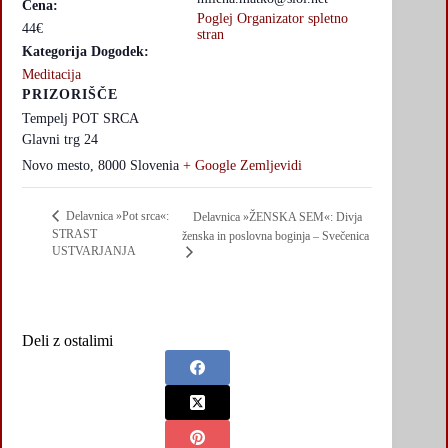
Cena:
Poglej Organizator spletno
44€
stran
Kategorija Dogodek:
Meditacija
PRIZORIŠČE
Tempelj POT SRCA
Glavni trg 24
Novo mesto
,
8000
Slovenia
+ Google Zemljevidi
Delavnica »Pot srca«:
Delavnica »ŽENSKA SEM«: Divja
STRAST
ženska in poslovna boginja – Svečenica
USTVARJANJA
Deli z ostalimi