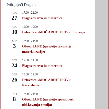
Prihajajoči Dogodki
17:00
-
21:00
AVG
27
Blagoslov srca in maternice
10:00
-
19:00
AVG
30
Delavnica »MOČ ARHETIPOV«: Služenje
17:00
-
21:00
SEP
3
Obred LUNE (sprejetje takojšnje
materializacije)
17:00
-
21:00
SEP
24
Blagoslov srca in maternice
10:00
-
19:00
SEP
26
Delavnica »MOČ ARHETIPOV«:
Nezaželenost
17:00
-
21:00
OKT
8
Obred LUNE (sprejetje sposobnosti
obiskovanja vesolja)