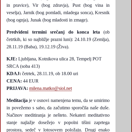
in pravice), Vir (bog zdravja), Pust (bog vina in
veselja), Jarnik (bog pomladi, mladega sonca), Kresnik
(bog ognja), Junak (bog mladosti in zmage).
Predvideni termini srečanj do konca leta
(ob
četrtkih, ki so najbližje prazni luni): 24.10.19 (Zemlja),
28.11.19 (Baba), 19.12.19 (Živa).
KJE:
Ljubljana, Kotnikova ulica 28, Tempelj POT
SRCA (soba 413)
KDAJ:
četrtek, 28.11.19, ob 18.00 uri
CENA:
44 EUR
PRIJAVA:
milena.matko@siol.net
Meditacija
je v osnovi namenjena temu, da se umirimo
in povežemo s sabo, da začutimo sporočila naše duše.
Načinov meditiranja je nešteto. Nekateri meditativno
stanje najlažje dosežejo v popolni tišini zaprtega
prostora, sedeč v lotosovem položaju. Drugi enako