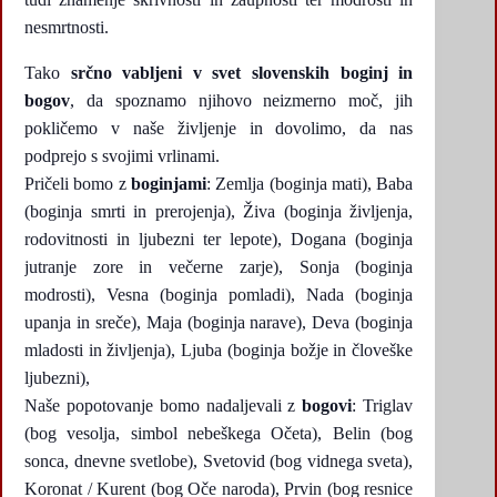
nesmrtnosti.
Tako
srčno vabljeni v svet slovenskih boginj in
bogov
, da spoznamo njihovo neizmerno moč, jih
pokličemo v naše življenje in dovolimo, da nas
podprejo s svojimi vrlinami.
Pričeli bomo z
boginjami
: Zemlja (boginja mati), Baba
(boginja smrti in prerojenja), Živa (boginja življenja,
rodovitnosti in ljubezni ter lepote), Dogana (boginja
jutranje zore in večerne zarje), Sonja (boginja
modrosti), Vesna (boginja pomladi), Nada (boginja
upanja in sreče), Maja (boginja narave), Deva (boginja
mladosti in življenja), Ljuba (boginja božje in človeške
ljubezni),
Naše popotovanje bomo nadaljevali z
bogovi
: Triglav
(bog vesolja, simbol nebeškega Očeta), Belin (bog
sonca, dnevne svetlobe), Svetovid (bog vidnega sveta),
Koronat / Kurent (bog Oče naroda), Prvin (bog resnice