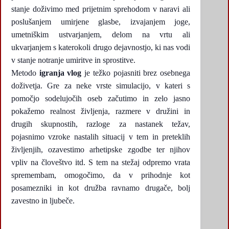
stanje doživimo med prijetnim sprehodom v naravi ali
poslušanjem umirjene glasbe, izvajanjem joge,
umetniškim ustvarjanjem, delom na vrtu ali
ukvarjanjem s katerokoli drugo dejavnostjo, ki nas vodi
v stanje notranje umiritve in sprostitve.
Metodo
igranja vlog
je težko pojasniti brez osebnega
doživetja. Gre za neke vrste simulacijo, v kateri s
pomočjo sodelujočih oseb začutimo in zelo jasno
pokažemo realnost življenja, razmere v družini in
drugih skupnostih, razloge za nastanek težav,
pojasnimo vzroke nastalih situacij v tem in preteklih
življenjih, ozavestimo arhetipske zgodbe ter njihov
vpliv na človeštvo itd. S tem na stežaj odpremo vrata
spremembam, omogočimo, da v prihodnje kot
posamezniki in kot družba ravnamo drugače, bolj
zavestno in ljubeče.