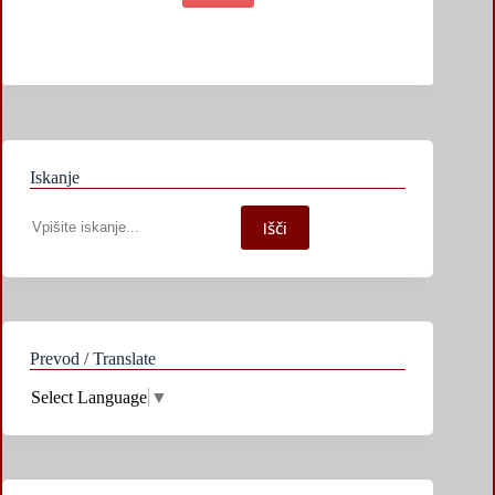
Iskanje
Iskanje
Išči
po
spletni
strani
Prevod / Translate
Select Language
▼