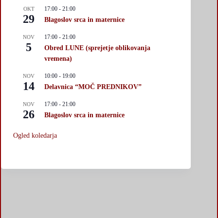
17:00
-
21:00
OKT
29
Blagoslov srca in maternice
17:00
-
21:00
NOV
5
Obred LUNE (sprejetje oblikovanja
vremena)
10:00
-
19:00
NOV
14
Delavnica “MOČ PREDNIKOV”
17:00
-
21:00
NOV
26
Blagoslov srca in maternice
Ogled koledarja