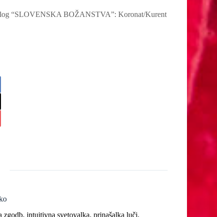
ra vlog “SLOVENSKA BOŽANSTVA”: Koronat/Kurent
ko
zgodb, intuitivna svetovalka, prinašalka luči,