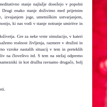
meditativno stanje najlažje dosežejo v popolni
u. Drugi enako stanje doživimo med prijetnim
, izvajanjem joge, umetniškim ustvarjanjem,
ostjo, ki nas vodi v stanje notranje umiritve in
oživetja. Gre za neke vrste simulacijo, v kateri
ažemo realnost življenja, razmere v družini in
mo vzroke nastalih situacij v tem in preteklih
pliv na človeštvo itd. S tem na stežaj odpremo
amezniki in kot družba ravnamo drugače, bolj
sti.