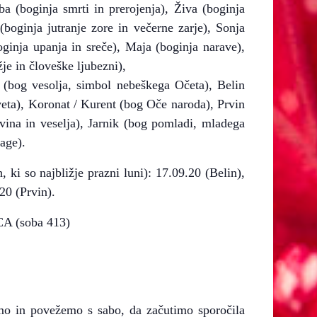
ba (boginja smrti in prerojenja), Živa (boginja
 (boginja jutranje zore in večerne zarje), Sonja
ginja upanja in sreče), Maja (boginja narave),
je in človeške ljubezni),
v (bog vesolja, simbol nebeškega Očeta), Belin
veta), Koronat / Kurent (bog Oče naroda), Prvin
 vina in veselja), Jarnik (bog pomladi, mladega
age).
h, ki so najbližje prazni luni): 17.09.20 (Belin),
20 (Prvin).
CA (soba 413)
o in povežemo s sabo, da začutimo sporočila