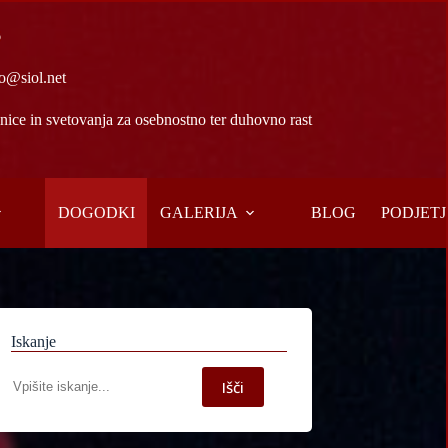
6
o@siol.net
ice in svetovanja za osebnostno ter duhovno rast
DOGODKI
GALERIJA
BLOG
PODJETJ
Iskanje
Iskanje
Išči
po
spletni
strani