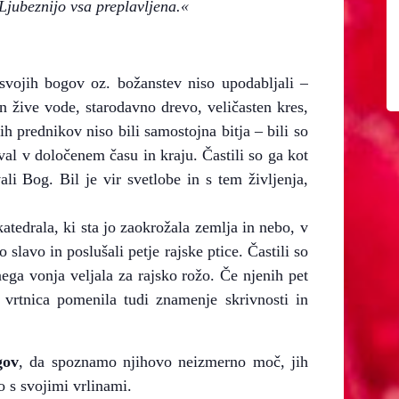
Ljubeznijo vsa preplavljena.«
vojih bogov oz. božanstev niso upodabljali –
n žive vode, starodavno drevo, veličasten kres,
h prednikov niso bili samostojna bitja – bili so
al v določenem času in kraju. Častili so ga kot
i Bog. Bil je vir svetlobe in s tem življenja,
katedrala, ki sta jo zaokrožala zemlja in nebo, v
o slavo in poslušali petje rajske ptice. Častili so
etnega vonja veljala za rajsko rožo. Če njenih pet
 vrtnica pomenila tudi znamenje skrivnosti in
gov
, da spoznamo njihovo neizmerno moč, jih
o s svojimi vrlinami.