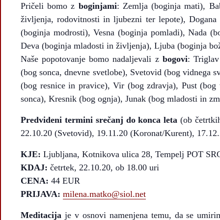
Pričeli bomo z
boginjami
: Zemlja (boginja mati), Ba
življenja, rodovitnosti in ljubezni ter lepote), Dogana
(boginja modrosti), Vesna (boginja pomladi), Nada (bo
Deva (boginja mladosti in življenja), Ljuba (boginja bož
Naše popotovanje bomo nadaljevali z
bogovi
: Trigla
(bog sonca, dnevne svetlobe), Svetovid (bog vidnega s
(bog resnice in pravice), Vir (bog zdravja), Pust (bog
sonca), Kresnik (bog ognja), Junak (bog mladosti in zm
Predvideni termini srečanj do konca leta
(ob četrtki
22.10.20 (Svetovid), 19.11.20 (Koronat/Kurent), 17.12.
KJE:
Ljubljana, Kotnikova ulica 28, Tempelj POT SR
KDAJ:
četrtek, 22.10.20, ob 18.00 uri
CENA:
44 EUR
PRIJAVA:
milena.matko@siol.net
Meditacija
je v osnovi namenjena temu, da se umirim