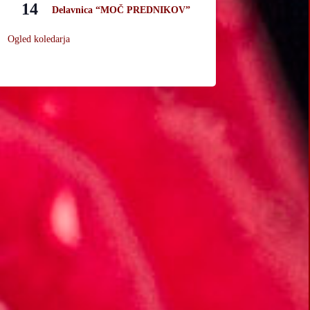
14
Delavnica “MOČ PREDNIKOV”
Ogled koledarja