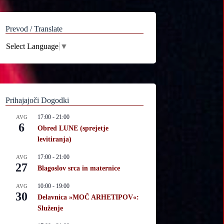
Prevod / Translate
Select Language
▼
Prihajajoči Dogodki
17:00
-
21:00
AVG
6
Obred LUNE (sprejetje
levitiranja)
17:00
-
21:00
AVG
27
Blagoslov srca in maternice
10:00
-
19:00
AVG
30
Delavnica »MOČ ARHETIPOV«:
Služenje