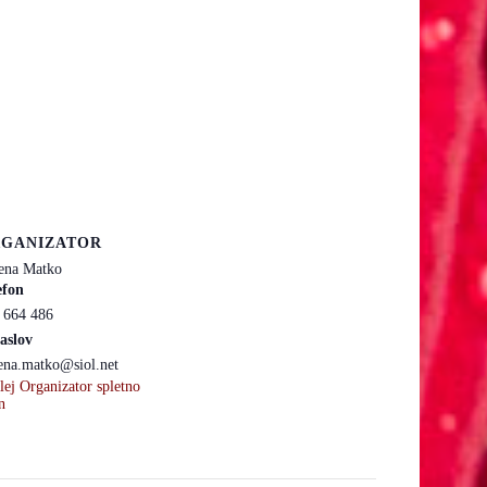
GANIZATOR
ena Matko
efon
 664 486
aslov
ena.matko@siol.net
lej Organizator spletno
n