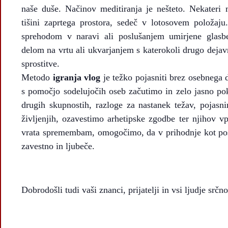
naše duše. Načinov meditiranja je nešteto. Nekateri 
tišini zaprtega prostora, sedeč v lotosovem položaj
sprehodom v naravi ali poslušanjem umirjene glasbe
delom na vrtu ali ukvarjanjem s katerokoli drugo dejavn
sprostitve.
Metodo
igranja vlog
je težko pojasniti brez osebnega d
s pomočjo sodelujočih oseb začutimo in zelo jasno pok
drugih skupnostih, razloge za nastanek težav, pojasni
življenjih, ozavestimo arhetipske zgodbe ter njihov v
vrata spremembam, omogočimo, da v prihodnje kot pos
zavestno in ljubeče.
Dobrodošli tudi vaši znanci, prijatelji in vsi ljudje srčno