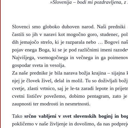
»Slovenija – bodi mi pozdravljena, z 
Slovenci smo globoko duhoven narod. Naši predniki s
častili so jih v naravi kot mogočno goro, studenec, pol
dih jemajočo strelo, ki je razparala nebo … Bogovi naši
pojav enega Boga, ki se je pod različnimi imeni razodev
Najvišjega, vsemogočnega in večnega in ga poimenoval
gospodar sveta in vesolja.
Za naše prednike je bila narava božja krajina – sijajna 
njej je človek živel, delal in molil. Tu so doživljali božj
cvetje, zlasti vrtnico, saj je le-ta zaradi lepote in prij
cvetni lističev povežemo, dobimo pentagram, zato je
zaupnosti ter modrosti in nesmrtnosti.
Tako
srčno vabljeni v svet slovenskih boginj in bo
pokličemo v naše življenje in dovolimo, da nas podprej