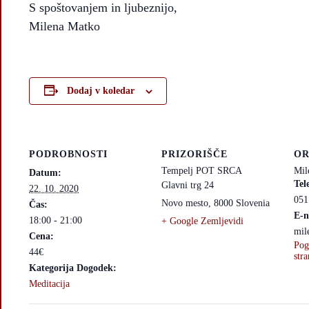
S spoštovanjem in ljubeznijo,
Milena Matko
Dodaj v koledar
PODROBNOSTI
PRIZORIŠČE
OR
Tempelj POT SRCA
Mil
Datum:
Tel
Glavni trg 24
22. 10. 2020
051
Novo mesto
,
8000
Slovenia
Čas:
E-n
18:00 - 21:00
+ Google Zemljevidi
mil
Cena:
Pog
44€
stra
Kategorija Dogodek:
Meditacija