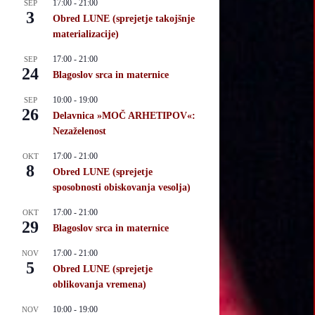
17:00
-
21:00
SEP
3
Obred LUNE (sprejetje takojšnje
materializacije)
17:00
-
21:00
SEP
24
Blagoslov srca in maternice
10:00
-
19:00
SEP
26
Delavnica »MOČ ARHETIPOV«:
Nezaželenost
17:00
-
21:00
OKT
8
Obred LUNE (sprejetje
sposobnosti obiskovanja vesolja)
17:00
-
21:00
OKT
29
Blagoslov srca in maternice
17:00
-
21:00
NOV
5
Obred LUNE (sprejetje
oblikovanja vremena)
10:00
-
19:00
NOV