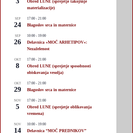
3
Obred LUNE (sprejetje takojšnje
materializacije)
17:00
-
21:00
SEP
24
Blagoslov srca in maternice
10:00
-
19:00
SEP
26
Delavnica »MOČ ARHETIPOV«:
Nezaželenost
17:00
-
21:00
OKT
8
Obred LUNE (sprejetje sposobnosti
obiskovanja vesolja)
17:00
-
21:00
OKT
29
Blagoslov srca in maternice
17:00
-
21:00
NOV
5
Obred LUNE (sprejetje oblikovanja
vremena)
10:00
-
19:00
NOV
14
Delavnica “MOČ PREDNIKOV”