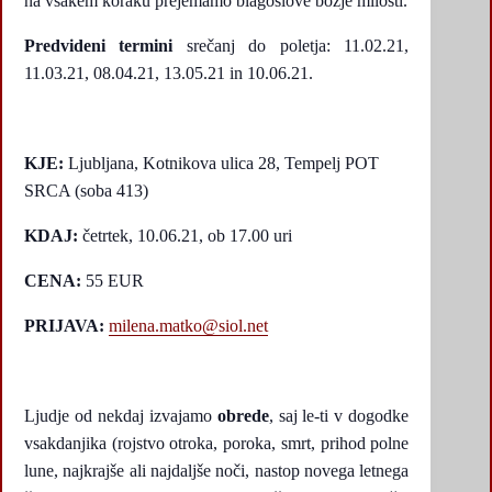
na vsakem koraku prejemamo blagoslove božje milosti.
Predvideni termini
srečanj do poletja: 11.02.21,
11.03.21, 08.04.21, 13.05.21 in 10.06.21.
KJE:
Ljubljana, Kotnikova ulica 28, Tempelj POT
SRCA (soba 413)
KDAJ:
četrtek, 10.06.21, ob 17.00 uri
CENA:
55 EUR
PRIJAVA:
milena.matko@siol.net
Ljudje od nekdaj izvajamo
obrede
, saj le-ti v dogodke
vsakdanjika (rojstvo otroka, poroka, smrt, prihod polne
lune, najkrajše ali najdaljše noči, nastop novega letnega