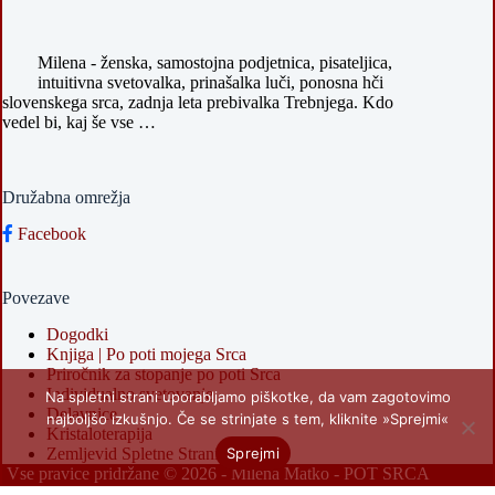
Milena - ženska, samostojna podjetnica, pisateljica,
intuitivna svetovalka, prinašalka luči, ponosna hči
slovenskega srca, zadnja leta prebivalka Trebnjega. Kdo
vedel bi, kaj še vse …
Družabna omrežja
Facebook
Povezave
Dogodki
Knjiga | Po poti mojega Srca
Priročnik za stopanje po poti Srca
Individualno svetovanje
Na spletni strani uporabljamo piškotke, da vam zagotovimo
Delavnice
najboljšo izkušnjo. Če se strinjate s tem, kliknite »Sprejmi«
Kristaloterapija
Sprejmi
Zemljevid Spletne Strani
Vse pravice pridržane © 2026 -
Milena Matko - POT SRCA