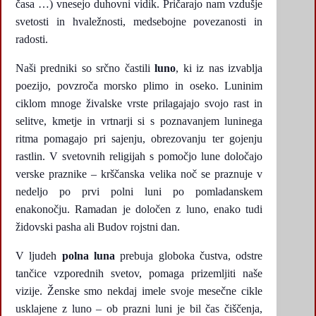
časa …) vnesejo duhovni vidik. Pričarajo nam vzdušje
svetosti in hvaležnosti, medsebojne povezanosti in
radosti.
Naši predniki so srčno častili
luno
, ki iz nas izvablja
poezijo, povzroča morsko plimo in oseko. Luninim
ciklom mnoge živalske vrste prilagajajo svojo rast in
selitve, kmetje in vrtnarji si s poznavanjem luninega
ritma pomagajo pri sajenju, obrezovanju ter gojenju
rastlin. V svetovnih religijah s pomočjo lune določajo
verske praznike – krščanska velika noč se praznuje v
nedeljo po prvi polni luni po pomladanskem
enakonočju. Ramadan je določen z luno, enako tudi
židovski pasha ali Budov rojstni dan.
V ljudeh
polna luna
prebuja globoka čustva, odstre
tančice vzporednih svetov, pomaga prizemljiti naše
vizije. Ženske smo nekdaj imele svoje mesečne cikle
usklajene z luno – ob prazni luni je bil čas čiščenja,