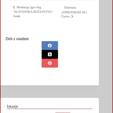
Meditacija /igra vlog
Delavnica
“SLOVENSKA BOŽANSTVA”:
»SPREJEMAM SE«:
Junak
Čustva
Deli z ostalimi
Iskanje