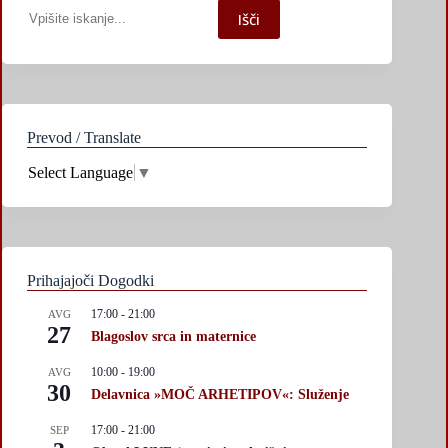
Iskanje
Išči
po
spletni
strani
Prevod / Translate
Select Language
▼
Prihajajoči Dogodki
17:00
-
21:00
AVG
27
Blagoslov srca in maternice
10:00
-
19:00
AVG
30
Delavnica »MOČ ARHETIPOV«: Služenje
17:00
-
21:00
SEP