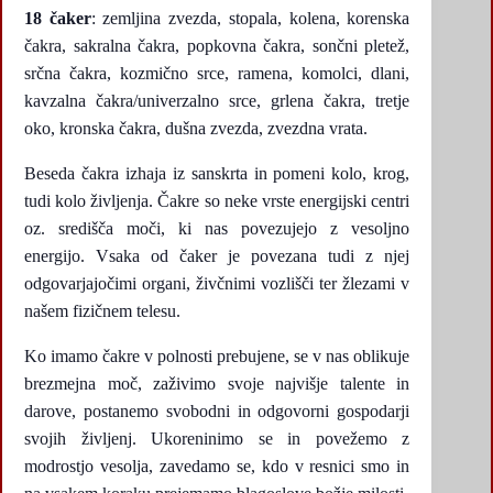
18 čaker
: zemljina zvezda, stopala, kolena, korenska
čakra, sakralna čakra, popkovna čakra, sončni pletež,
srčna čakra, kozmično srce, ramena, komolci, dlani,
kavzalna čakra/univerzalno srce, grlena čakra, tretje
oko, kronska čakra, dušna zvezda, zvezdna vrata.
Beseda čakra izhaja iz sanskrta in pomeni kolo, krog,
tudi kolo življenja. Čakre so neke vrste energijski centri
oz. središča moči, ki nas povezujejo z vesoljno
energijo. Vsaka od čaker je povezana tudi z njej
odgovarjajočimi organi, živčnimi vozlišči ter žlezami v
našem fizičnem telesu.
Ko imamo čakre v polnosti prebujene, se v nas oblikuje
brezmejna moč, zaživimo svoje najvišje talente in
darove, postanemo svobodni in odgovorni gospodarji
svojih življenj. Ukoreninimo se in povežemo z
modrostjo vesolja, zavedamo se, kdo v resnici smo in