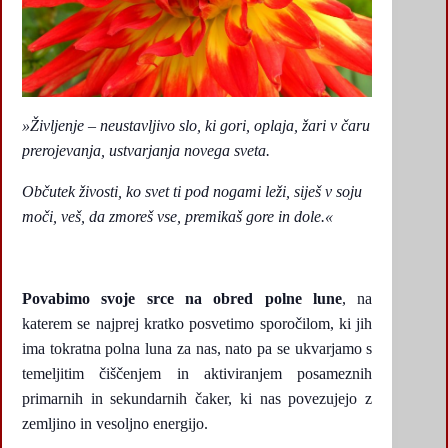
»Življenje – neustavljivo slo, ki gori, oplaja, žari v čaru
prerojevanja, ustvarjanja novega sveta.
Občutek
živosti, ko svet ti pod nogami leži, siješ v soju
moči, veš, da zmoreš vse, premikaš gore in dole.«
Povabimo svoje srce na obred polne lune
, na
katerem se najprej kratko posvetimo sporočilom, ki jih
ima tokratna polna luna za nas, nato pa se ukvarjamo s
temeljitim čiščenjem in aktiviranjem posameznih
primarnih in sekundarnih čaker, ki nas povezujejo z
zemljino in vesoljno energijo.