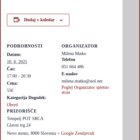
Dodaj v koledar
PODROBNOSTI
ORGANIZATOR
Milena Matko
Datum:
Telefon
10. 6. 2021
051 664 486
Čas:
E-naslov
17:00 - 20:30
milena.matko@siol.net
Cena:
Poglej Organizator spletno
55€
stran
Kategorija Dogodek:
Obred
PRIZORIŠČE
Tempelj POT SRCA
Glavni trg 24
Novo mesto
,
8000
Slovenia
+ Google Zemljevidi