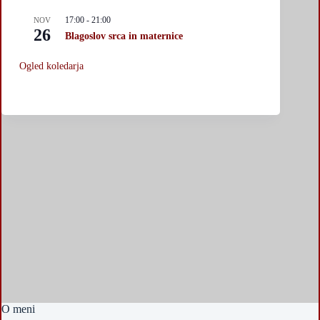
17:00
-
21:00
NOV
26
Blagoslov srca in maternice
Ogled koledarja
O meni