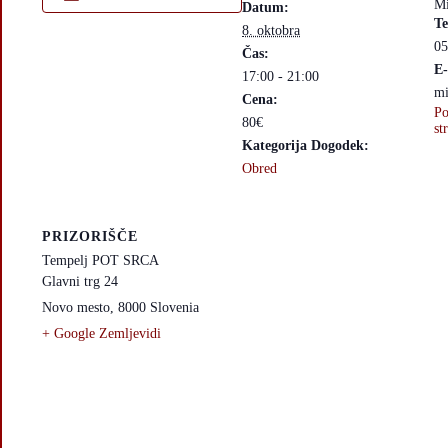
Mi
Datum:
Te
8. oktobra
05
Čas:
E-
17:00 - 21:00
mi
Cena:
Po
80€
st
Kategorija Dogodek:
Obred
PRIZORIŠČE
Tempelj POT SRCA
Glavni trg 24
Novo mesto
,
8000
Slovenia
+ Google Zemljevidi