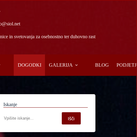
6
o@siol.net
ice in svetovanja za osebnostno ter duhovno rast
DOGODKI
GALERIJA
BLOG
PODJETJ
Iskanje
Iskanje
Išči
po
spletni
strani