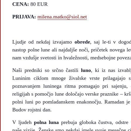
CENA:
80 EUR
PRIJAVA:
milena.matko@siol.net
Ljudje od nekdaj izvajamo
obrede
, saj le-ti v dogo
nastop polne lune ali najdaljše noči, pričetek novega l
nam vzdušje svetosti in hvaležnosti, medsebojne povezan
Naši predniki so srčno častili
luno
, ki iz nas izvab
Luninim ciklom mnoge živalske vrste prilagajajo sv
poznavanjem luninega ritma pomagajo pri sajenju, o
religijah s pomočjo lune določajo verske praznike – krš
polni luni po pomladanskem enakonočju. Ramadan je d
Budov rojstni dan.
V ljudeh
polna luna
prebuja globoka čustva, odstre 
naše vizije. Ženske smo nekdaj imele svoje mesečne cik