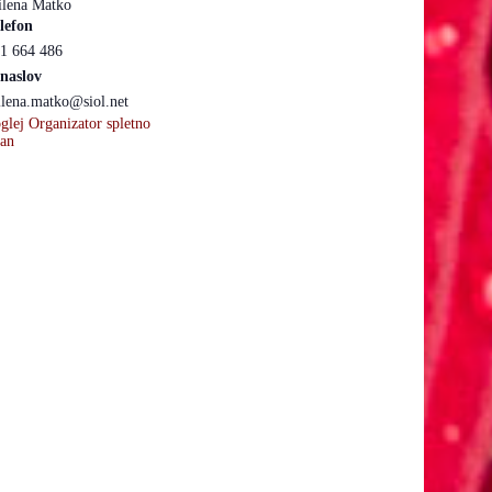
lena Matko
lefon
1 664 486
naslov
lena.matko@siol.net
glej Organizator spletno
ran