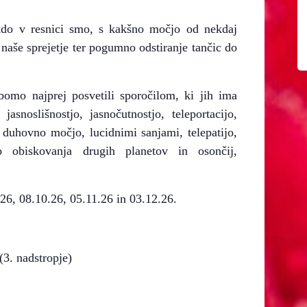
do v resnici smo, s kakšno močjo od nekdaj
aše sprejetje ter pogumno odstiranje tančic do
 bomo najprej posvetili sporočilom, ki jih ima
asnoslišnostjo, jasnočutnostjo, teleportacijo,
 duhovno močjo, lucidnimi sanjami, telepatijo,
tjo obiskovanja drugih planetov in osončij,
.26, 08.10.26, 05.11.26 in 03.12.26.
3. nadstropje)