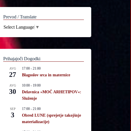
Prevod / Translate
Select Language
▼
Prihajajoči Dogodki
17:00
-
21:00
AVG
27
Blagoslov srca in maternice
10:00
-
19:00
AVG
30
Delavnica »MOČ ARHETIPOV«:
Služenje
17:00
-
21:00
SEP
3
Obred LUNE (sprejetje takojšnje
materializacije)