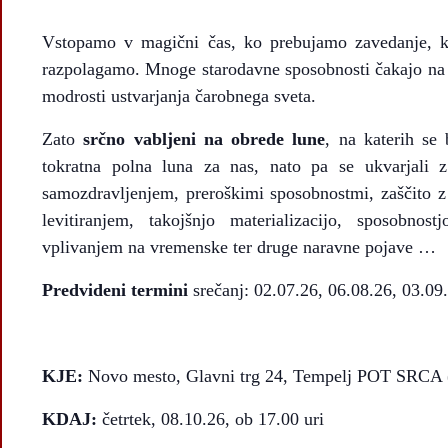
Vstopamo v magični čas, ko prebujamo zavedanje, k
razpolagamo. Mnoge starodavne sposobnosti čakajo na n
modrosti ustvarjanja čarobnega sveta.
Zato
srčno vabljeni na obrede lune
, na katerih se
tokratna polna luna za nas, nato pa se ukvarjali z j
samozdravljenjem, preroškimi sposobnostmi, zaščito z
levitiranjem, takojšnjo materializacijo, sposobnos
vplivanjem na vremenske ter druge naravne pojave …
Predvideni termini
srečanj: 02.07.26, 06.08.26, 03.09
KJE:
Novo mesto, Glavni trg 24, Tempelj POT SRCA (
KDAJ:
četrtek, 08.10.26, ob 17.00 uri