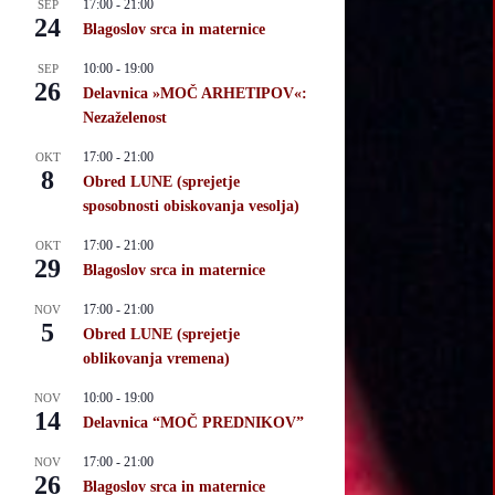
17:00
-
21:00
SEP
24
Blagoslov srca in maternice
10:00
-
19:00
SEP
26
Delavnica »MOČ ARHETIPOV«:
Nezaželenost
17:00
-
21:00
OKT
8
Obred LUNE (sprejetje
sposobnosti obiskovanja vesolja)
17:00
-
21:00
OKT
29
Blagoslov srca in maternice
17:00
-
21:00
NOV
5
Obred LUNE (sprejetje
oblikovanja vremena)
10:00
-
19:00
NOV
14
Delavnica “MOČ PREDNIKOV”
17:00
-
21:00
NOV
26
Blagoslov srca in maternice