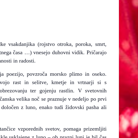
dke vsakdanjika (rojstvo otroka, poroka, smrt,
etnega časa …) vnesejo duhovni vidik. Pričarajo
osti in radosti.
lja poezijo, povzroča morsko plimo in oseko.
ojo rast in selitve, kmetje in vrtnarji si s
brezovanju ter gojenju rastlin. V svetovnih
čanska velika noč se praznuje v nedeljo po prvi
oločen z luno, enako tudi židovski pasha ali
tančice vzporednih svetov, pomaga prizemljiti
le usklajene z luno – ob prazni luni je bil čas