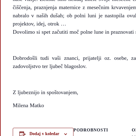
čiščenja, praznjenja maternice z mesečnim krvavenjem
nabralo v naših dušah; ob polni luni je nastopila ovu
projektov, idej, otrok …
Dovolimo si spet začutiti moč polne lune in praznovati 
Dobrodošli tudi vaši znanci, prijatelji oz. osebe, z
zadovoljstvo ter ljubeč blagoslov.
Z ljubeznijo in spoštovanjem,
Milena Matko
PODROBNOSTI
O
Dodaj v koledar