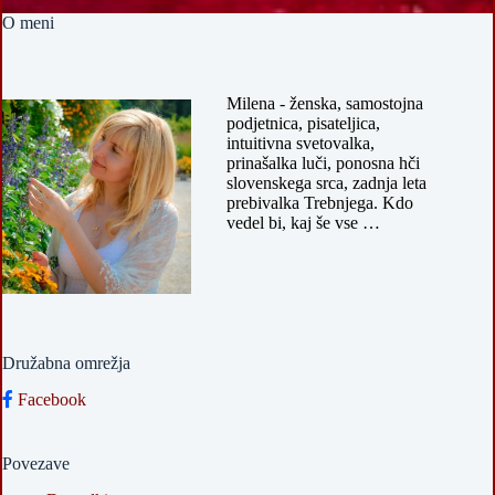
O meni
Milena - ženska, samostojna
podjetnica, pisateljica,
intuitivna svetovalka,
prinašalka luči, ponosna hči
slovenskega srca, zadnja leta
prebivalka Trebnjega. Kdo
vedel bi, kaj še vse …
Družabna omrežja
Facebook
Povezave