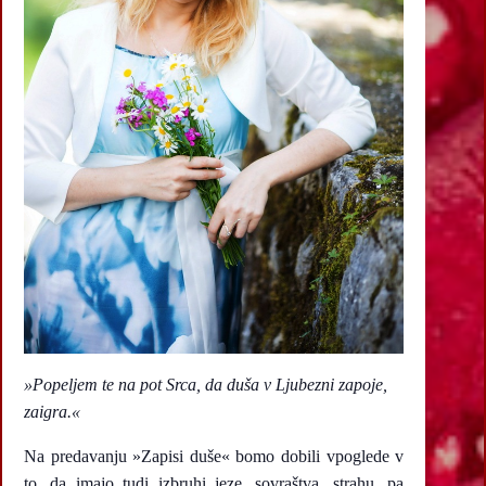
»Popeljem te na pot Srca, da duša v Ljubezni zapoje,
zaigra.«
Na predavanju »Zapisi duše« bomo dobili vpoglede v
to, da imajo tudi izbruhi jeze, sovraštva, strahu, pa