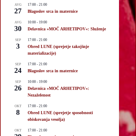
17:00
-
21:00
AVG
27
Blagoslov srca in maternice
10:00
-
19:00
AVG
30
Delavnica »MOČ ARHETIPOV«: Služenje
17:00
-
21:00
SEP
3
Obred LUNE (sprejetje takojšnje
materializacije)
17:00
-
21:00
SEP
24
Blagoslov srca in maternice
10:00
-
19:00
SEP
26
Delavnica »MOČ ARHETIPOV«:
Nezaželenost
17:00
-
21:00
OKT
8
Obred LUNE (sprejetje sposobnosti
obiskovanja vesolja)
17:00
-
21:00
OKT