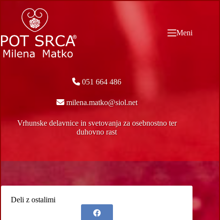
Skip
to
content
Meni
051 664 486
milena.matko@siol.net
Vrhunske delavnice in svetovanja za osebnostno ter
duhovno rast
Deli z ostalimi