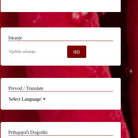
Iskanje
Iskanje
Išči
po
spletni
strani
Prevod / Translate
Select Language
▼
Prihajajoči Dogodki