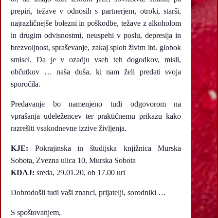
prepiri, težave v odnosih s partnerjem, otroki, starši,
najrazličnejše bolezni in poškodbe, težave z alkoholom
in drugim odvisnostmi, neuspehi v poslu, depresija in
brezvoljnost, spraševanje, zakaj sploh živim itd. globok
smisel. Da je v ozadju vseh teh dogodkov, misli,
občutkov … naša duša, ki nam želi predati svoja
sporočila.
Predavanje bo namenjeno tudi odgovorom na
vprašanja udeležencev ter praktičnemu prikazu kako
razrešiti vsakodnevne izzive življenja.
KJE:
Pokrajinska in študijska knjižnica Murska
Sobota, Zvezna ulica 10, Murska Sobota
KDAJ:
sreda, 29.01.20, ob 17.00 uri
Dobrodošli tudi vaši znanci, prijatelji, sorodniki …
S spoštovanjem,