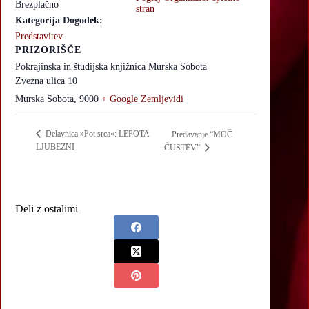
Brezplačno
stran
Kategorija Dogodek:
Predstavitev
PRIZORIŠČE
Pokrajinska in študijska knjižnica Murska Sobota
Zvezna ulica 10
Murska Sobota
,
9000
+ Google Zemljevidi
Delavnica »Pot srca«: LEPOTA
Predavanje “MOČ
LJUBEZNI
ČUSTEV”
Deli z ostalimi