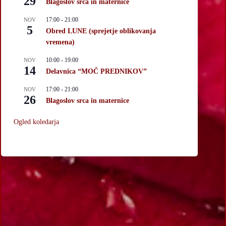
29
Blagoslov srca in maternice
17:00
-
21:00
NOV
5
Obred LUNE (sprejetje oblikovanja
vremena)
10:00
-
19:00
NOV
14
Delavnica “MOČ PREDNIKOV”
17:00
-
21:00
NOV
26
Blagoslov srca in maternice
Ogled koledarja