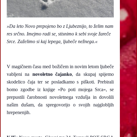
»Da leto Novo prepojeno bo z Ljubeznijo, to želim nam
res srčno. Imejmo radi se, stisnimo k sebi svoje žareče
Srce. Zaželimo si kaj lepega, ljubeče nežnega.«
V magičnem času med božičem in novim letom ljubeče
vabljeni na
novoletno čajanko
, da skupaj spijemo
skodelico čaja ter se posladkamo s piškoti. Prebirali
bomo zgodbe iz knjige »Po poti mojega Srca«, se
prepustili čarobnosti novoletnega vzdušja in dovolili
našim dušam, da spregovorijo o svojih najglobljih
hrepenenjih.