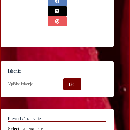
Iskanje
Iskanje
Išči
po
spletni
strani
Prevod / Translate
Select Language
▼