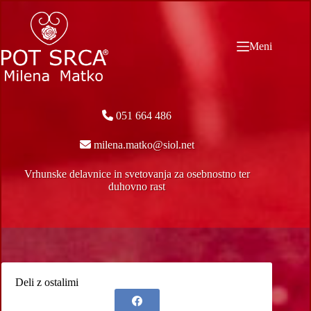
Skip
to
content
Meni
051 664 486
milena.matko@siol.net
Vrhunske delavnice in svetovanja za osebnostno ter
duhovno rast
Deli z ostalimi