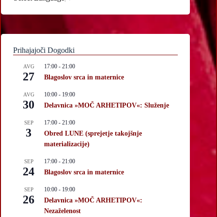
Prihajajoči Dogodki
17:00
-
21:00
AVG
27
Blagoslov srca in maternice
10:00
-
19:00
AVG
30
Delavnica »MOČ ARHETIPOV«: Služenje
17:00
-
21:00
SEP
3
Obred LUNE (sprejetje takojšnje
materializacije)
17:00
-
21:00
SEP
24
Blagoslov srca in maternice
10:00
-
19:00
SEP
26
Delavnica »MOČ ARHETIPOV«:
Nezaželenost