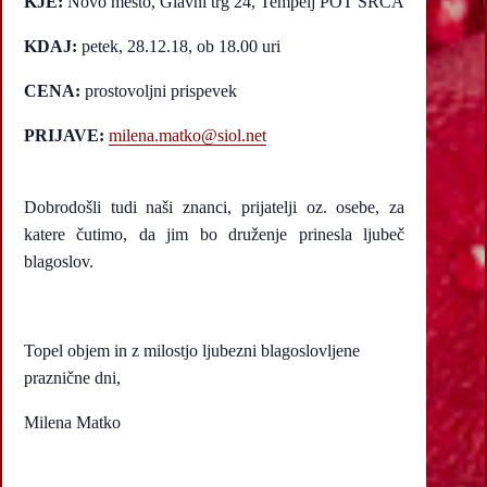
KJE:
Novo mesto, Glavni trg 24, Tempelj POT SRCA
KDAJ:
petek, 28.12.18, ob 18.00 uri
CENA:
prostovoljni prispevek
PRIJAVE:
milena.matko@siol.net
Dobrodošli tudi naši znanci, prijatelji oz. osebe, za
katere čutimo, da jim bo druženje prinesla ljubeč
blagoslov.
Topel objem in z milostjo ljubezni blagoslovljene
praznične dni,
Milena Matko