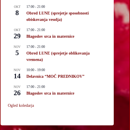
17:00
-
21:00
OKT
8
Obred LUNE (sprejetje sposobnosti
obiskovanja vesolja)
17:00
-
21:00
OKT
29
Blagoslov srca in maternice
17:00
-
21:00
NOV
5
Obred LUNE (sprejetje oblikovanja
vremena)
10:00
-
19:00
NOV
14
Delavnica “MOČ PREDNIKOV”
17:00
-
21:00
NOV
26
Blagoslov srca in maternice
Ogled koledarja