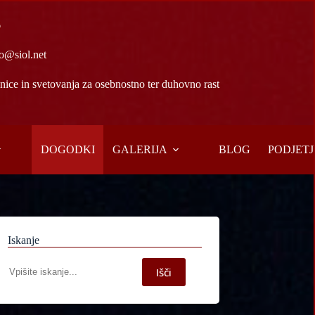
6
o@siol.net
ice in svetovanja za osebnostno ter duhovno rast
DOGODKI
GALERIJA
BLOG
PODJETJ
Iskanje
Iskanje
Išči
po
spletni
strani