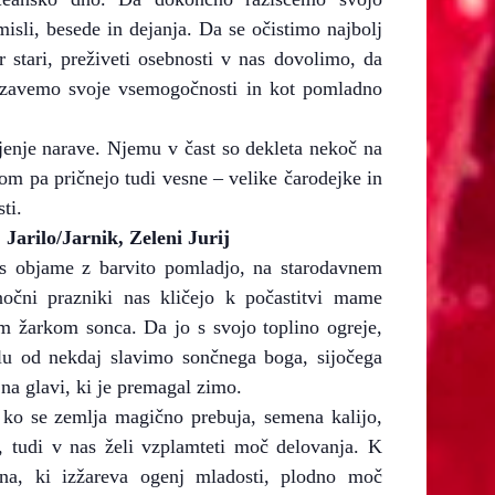
isli, besede in dejanja. Da se očistimo najbolj
r stari, preživeti osebnosti v nas dovolimo, da
zavemo svoje vsemogočnosti in kot pomladno
ujenje narave. Njemu v čast so dekleta nekoč na
om pa pričnejo tudi vesne – velike čarodejke in
ti.
rilo/Jarnik, Zeleni Jurij
s objame z barvito pomladjo, na starodavnem
onočni prazniki nas kličejo k počastitvi mame
im žarkom sonca. Da jo s svojo toplino ogreje,
ilu od nekdaj slavimo sončnega boga, sijočega
a glavi, ki je premagal zimo.
 ko se zemlja magično prebuja, semena kalijo,
, tudi v nas želi vzplamteti moč delovanja. K
na, ki izžareva ogenj mladosti, plodno moč