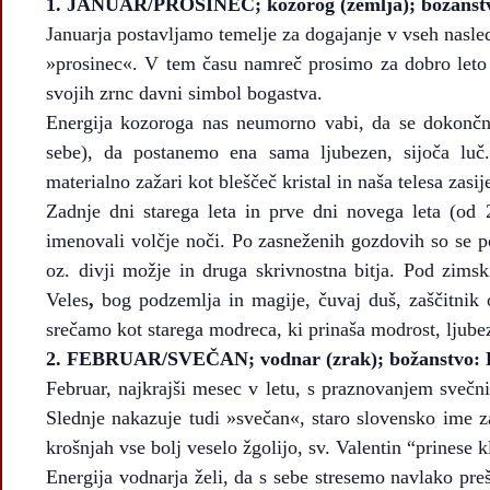
1.
JANUAR/PROSINEC; kozorog (zemlja); božanstvo
Januarja postavljamo temelje za dogajanje v vseh nasle
»prosinec«. V tem času namreč prosimo za dobro leto oz
svojih zrnc davni simbol bogastva.
Energija kozoroga nas neumorno vabi, da se dokonč
sebe), da postanemo ena sama ljubezen, sijoča luč
materialno zažari kot bleščeč kristal in naša telesa zasije
Zadnje dni starega leta in prve dni novega leta (od 
imenovali volčje noči. Po zasneženih gozdovih so se p
oz. divji možje in druga skrivnostna bitja. Pod zimsk
Veles
,
bog podzemlja in magije, čuvaj duš, zaščitnik
srečamo kot starega modreca, ki prinaša modrost, ljube
2.
FEBRUAR/SVEČAN; vodnar (zrak); božanstvo: Pu
Februar, najkrajši mesec v letu, s praznovanjem svečn
Slednje nakazuje tudi »svečan«, staro slovensko ime za
krošnjah vse bolj veselo žgolijo, sv. Valentin “prinese k
Energija vodnarja želi, da s sebe stresemo navlako pr