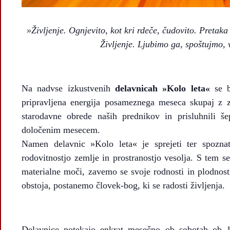
»Življenje. Ognjevito, kot kri rdeče, čudovito. Pretaka
Življenje. Ljubimo ga, spoštujmo, 
Na nadvse izkustvenih
delavnicah
»Kolo leta«
se b
pripravljena energija posameznega meseca skupaj z 
starodavne obrede naših prednikov in prisluhnili š
določenim mesecem.
Namen delavnic »Kolo leta« je sprejeti ter spoznati
rodovitnostjo zemlje in prostranostjo vesolja. S tem 
materialne moči, zavemo se svoje rodnosti in plodnost
obstoja, postanemo človek-bog, ki se radosti življenja.
Delavnice potekajo enkrat mesečno ob sobotah ob 1