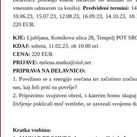
vmesnim odmorom za kosilo).
Predvideni termini:
14.
10.06.23, 15.07.23, 12.08.23, 16.09.23, 14.10.23, 18
220 EUR.
KJE:
Ljubljana, Kotnikova ulica 28, Tempelj POT SR
KDAJ:
sobota, 11.02.23, ob 10.00 uri
CENA:
220 EUR
PRIJAVE:
milena.matko@siol.net
PRIPRAVA NA DELAVNICO:
1. Povežimo se z energijo svečana ter začutimo zračn
nas, kaj želi priti na površje?
2. Pripravimo svojstven obred, s katerim bomo skupa
življenje poklicali moč svetlobe, se zavezali svojemu
Kratka vsebina: