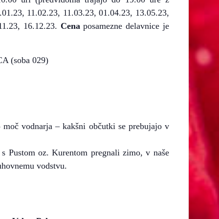
01.23, 11.02.23, 11.03.23, 01.04.23, 13.05.23,
.11.23, 16.12.23.
Cena
posamezne delavnice je
CA (soba 029)
o moč vodnarja – kakšni občutki se prebujajo v
j s Pustom oz. Kurentom pregnali zimo, v naše
 duhovnemu vodstvu.