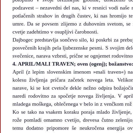
podzavest – nezavedni del nas, ki v resnici vodi naše m
potlačenih strahov in drugih čustev, ki nas hromijo te
umre. Da se povsem zlijemo z duhovnim svetom, se 
cvetje zadehtimo v osupljivi čarobnosti.
Dajbogec predstavlja sončevo silo, ki poskrbi za preb
posvečenih krajih pela ljubezenske pesmi. S svojim del
svečenice, narava vzbrsti, prične se ognjemet rodovitnos
4.
APRIL/MALI TRAVEN; oven (ogenj); božanstvo: Ja
April (z lepim slovenskim imenom »mali traven«) na
kolesu življenja pričara začetek novega leta. Velik
narave, ki se kot cvetoče dekle nežno odpira božajoč
naredi rodovitno za spočetje novega življenja. V apr
mladega moškega, oblečenega v belo in z venčkom rož n
Ko se tako na vsakem koraku poraja mlado življenje,
rože pomladi omamno cvetijo, drevesa čutno zelenijo
temu dodatno pripomore še neukročena energija ov