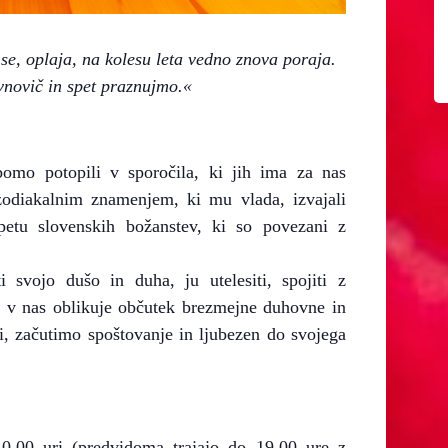
 se, oplaja, na kolesu leta vedno znova poraja.
vnovič in spet praznujmo.«
omo potopili v sporočila, ki jih ima za nas
zodiakalnim znamenjem, ki mu vlada, izvajali
epetu slovenskih božanstev, ki so povezani z
 svojo dušo in duha, ju utelesiti, spojiti z
se v nas oblikuje občutek brezmejne duhovne in
i, začutimo spoštovanje in ljubezen do svojega
0.00 uri (predvidoma trajajo do 19.00 ure z