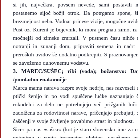
si jih, največkrat povsem nevede, sami postavili 
postanemo sijoč božji otrok. Da potrgamo spone, š
brezmejnost neba. Vodnar prinese vizije, mogočne uvid
Pust oz. Kurent je bojevnik, ki mora pregnati zimo, iz 
močnejši od zimske zmrzali. V pustnem času nihče ne
notranji in zunanji dom, pripraviti semena in načrt 
preroških uvidov še dodatno podkrepiti. S praznovanje
se zavežemo duhovnemu vodstvu.
3.
MAREC/SUŠEC; ribi (voda); božanstvo: Dajb
/pomladno enakonočje
Marca mama narava razpre svoje nedrje, nas razveseli
ptički ženijo in po vodi spuščene lučke naznanjajo 
rokodelci za delo ne potrebujejo več prižganih luč
zadolžena za rodovitnost narave, pričenjajo prebujati, 
čaščenji v svoje življenje povabimo strast in plodnost.
Sicer pa nas »sušca« (kot je staro slovensko ime za m
potopimo v svoje brezmejne globine, dosežemo o