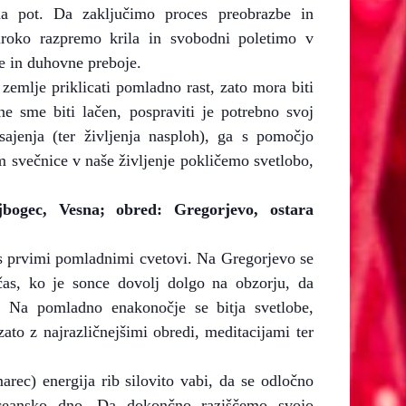
na pot. Da zaključimo proces preobrazbe in
iroko razpremo krila in svobodni poletimo v
e in duhovne preboje.
zemlje priklicati pomladno rast, zato mora biti
 sme biti lačen, pospraviti je potrebno svoj
sajenja (ter življenja nasploh), ga s pomočjo
m svečnice v naše življenje pokličemo svetlobo,
ogec, Vesna; obred: Gregorjevo, ostara
 s prvimi pomladnimi cvetovi. Na Gregorjevo se
čas, ko je sonce dovolj dolgo na obzorju, da
i. Na pomladno enakonočje se bitja svetlobe,
zato z najrazličnejšimi obredi, meditacijami ter
arec) energija rib silovito vabi, da se odločno
ceansko dno. Da dokončno raziščemo svojo