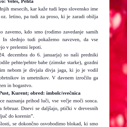
: Veles, Pehta
dnjih mesecih, kar kaže tudi lepo slovensko ime
. letino, pa tudi za proso, ki je zaradi obilja
no zavemo, kdo smo (rodimo zavedanje samih
. In slednjo tudi pokažemo navzven, da vse
jo v prelestni lepoti.
24. decembra do 6. januarja) so naši predniki
odile pehte/pehtre babe (zimske starke), gozdni
im nebom je divjala divja jaga, ki jo je vodil
 obrtnikov in umetnikov. V davnem izročilu ga
zen in bogastvo.
st, Kurent; obred: imbolc/svečnica
ice naznanja prihod luči, vse večje moči sonca.
 februar. Dnevi se daljšajo, ptički v drevesnih
ljuč do korenin”.
ešlosti, se dokončno osvobodimo blokad, ki smo