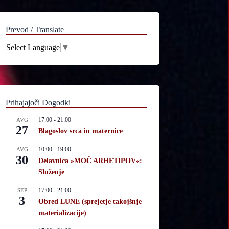
Prevod / Translate
Select Language
▼
Prihajajoči Dogodki
17:00
-
21:00
AVG
27
Blagoslov srca in maternice
10:00
-
19:00
AVG
30
Delavnica »MOČ ARHETIPOV«:
Služenje
17:00
-
21:00
SEP
3
Obred LUNE (sprejetje takojšnje
materializacije)