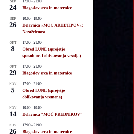
17:00
-
21:00
SEP
24
Blagoslov srca in maternice
10:00
-
19:00
SEP
26
Delavnica »MOČ ARHETIPOV«:
Nezaželenost
17:00
-
21:00
OKT
8
Obred LUNE (sprejetje
sposobnosti obiskovanja vesolja)
17:00
-
21:00
OKT
29
Blagoslov srca in maternice
17:00
-
21:00
NOV
5
Obred LUNE (sprejetje
oblikovanja vremena)
10:00
-
19:00
NOV
14
Delavnica “MOČ PREDNIKOV”
17:00
-
21:00
NOV
26
Blagoslov srca in maternice