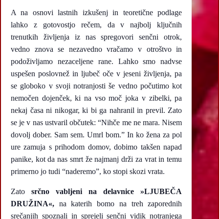
A na osnovi lastnih izkušenj in teoretične podlage
lahko z gotovostjo rečem, da v najbolj ključnih
trenutkih življenja iz nas spregovori senčni otrok,
vedno znova se nezavedno vračamo v otroštvo in
podoživljamo nezaceljene rane. Lahko smo nadvse
uspešen poslovnež in ljubeč oče v jeseni življenja, pa
se globoko v svoji notranjosti še vedno počutimo kot
nemočen dojenček, ki na vso moč joka v zibelki, pa
nekaj časa ni nikogar, ki bi ga nahranil in previl. Zato
se je v nas ustvaril občutek: “Nihče me ne mara. Nisem
dovolj dober. Sam sem. Umrl bom.” In ko žena za pol
ure zamuja s prihodom domov, dobimo takšen napad
panike, kot da nas smrt že najmanj drži za vrat in temu
primerno jo tudi “naderemo”, ko stopi skozi vrata.
Zato
srčno vabljeni na delavnice »LJUBEČA
DRUŽINA«,
na katerih bomo na treh zaporednih
srečanjih spoznali in sprejeli senčni vidik notranjega