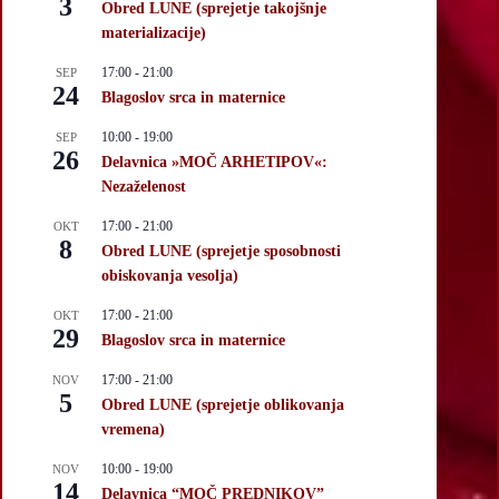
3
Obred LUNE (sprejetje takojšnje
materializacije)
17:00
-
21:00
SEP
24
Blagoslov srca in maternice
10:00
-
19:00
SEP
26
Delavnica »MOČ ARHETIPOV«:
Nezaželenost
17:00
-
21:00
OKT
8
Obred LUNE (sprejetje sposobnosti
obiskovanja vesolja)
17:00
-
21:00
OKT
29
Blagoslov srca in maternice
17:00
-
21:00
NOV
5
Obred LUNE (sprejetje oblikovanja
vremena)
10:00
-
19:00
NOV
14
Delavnica “MOČ PREDNIKOV”