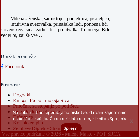
Milena - ženska, samostojna podjetnica, pisateljica,
intuitivna svetovalka, prinašalka luči, ponosna hči
slovenskega srca, zadnja leta prebivalka Trebnjega. Kdo
vedel bi, kaj še vse …
Družabna omrežja
Facebook
Povezave
Dogodki
Knjiga | Po poti mojega Srca
Priročnik za stopanje po poti Srca
Individualno svetovanje
Na spletni strani uporabljamo piškotke, da vam zagotovimo
Delavnice
najboljšo izkušnjo. Če se strinjate s tem, kliknite »Sprejmi«
Kristaloterapija
Sprejmi
Zemljevid Spletne Strani
Vse pravice pridržane © 2026 -
Milena Matko - POT SRCA