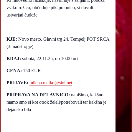
Ki radovedno raziskuje, navdihuje s sanjami, poboža
vsako rožico, občuduje pikapolonico, si dovoli
ustvarjati čudeže.
KJE:
Novo mesto, Glavni trg 24, Tempelj POT SRCA
(3. nadstropje)
KDAJ:
sobota, 22.11.25, ob 10.00 uri
CENA:
150 EUR
PRIJAVE:
milena.matko@siol.net
PRIPRAVA NA DELAVNICO:
napišimo, kakšno
mamo smo si kot otrok želeli/potrebovali ter kakšna je
dejansko bila