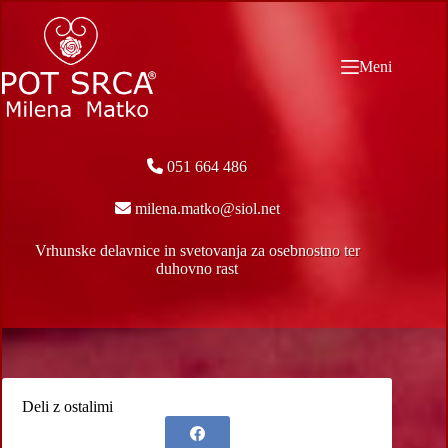
Skip
to
content
Meni
051 664 486
milena.matko@siol.net
Vrhunske delavnice in svetovanja za osebnostno ter
duhovno rast
Deli z ostalimi