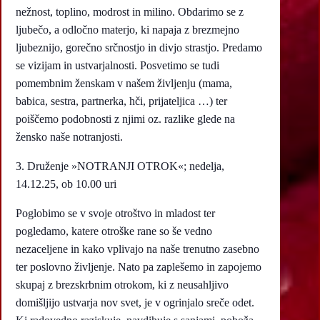
nežnost, toplino, modrost in milino. Obdarimo se z
ljubečo, a odločno materjo, ki napaja z brezmejno
ljubeznijo, gorečno srčnostjo in divjo strastjo. Predamo
se vizijam in ustvarjalnosti. Posvetimo se tudi
pomembnim ženskam v našem življenju (mama,
babica, sestra, partnerka, hči, prijateljica …) ter
poiščemo podobnosti z njimi oz. razlike glede na
žensko naše notranjosti.
3. Druženje »NOTRANJI OTROK«; nedelja,
14.12.25, ob 10.00 uri
Poglobimo se v svoje otroštvo in mladost ter
pogledamo, katere otroške rane so še vedno
nezaceljene in kako vplivajo na naše trenutno zasebno
ter poslovno življenje. Nato pa zaplešemo in zapojemo
skupaj z brezskrbnim otrokom, ki z neusahljivo
domišljijo ustvarja nov svet, je v ogrinjalo sreče odet.