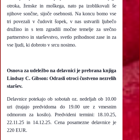
otroka, ženske in moškega, nato pa izoblikovali še
njihove sončne, sijoče osebnosti. Na koncu bomo vse
tri povezali v čudovit šopek, v nas ustvarili ljubečo
družino in s tem zgradili močne temelje za srečno
partnerstvo in starševstvo, svetlo prihodnost zase in za
vse ljudi, ki dobroto v srcu nosimo.
Osnova za udeležbo na delavnici je prebrana knjiga
Lindsay C. Gibson:
Odrasli otroci čustveno nezrelih
staršev
.
Delavnice potekajo ob sobotah oz. nedeljah ob 10.00
uri (trajajo predvidoma do 19.00 ure z vmesnim
odmorom za kosilo). Predvideni termini: 18.10.25,
22.11.25 in 14.12.25. Cena posamezne delavnice je
220 EUR.