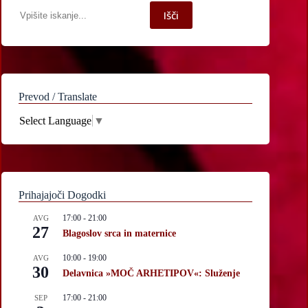
Iskanje
Išči
po
spletni
strani
Prevod / Translate
Select Language
▼
Prihajajoči Dogodki
17:00
-
21:00
AVG
27
Blagoslov srca in maternice
10:00
-
19:00
AVG
30
Delavnica »MOČ ARHETIPOV«: Služenje
17:00
-
21:00
SEP