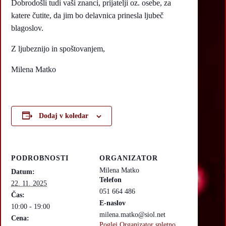
Dobrodošli tudi vaši znanci, prijatelji oz. osebe, za
katere čutite, da jim bo delavnica prinesla ljubeč
blagoslov.
Z ljubeznijo in spoštovanjem,
Milena Matko
Dodaj v koledar
PODROBNOSTI
ORGANIZATOR
Milena Matko
Datum:
Telefon
22. 11. 2025
051 664 486
Čas:
E-naslov
10:00 - 19:00
milena.matko@siol.net
Cena:
Poglej Organizator spletno