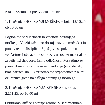
Kratka vsebina in predvideni termini:
Druženje »NOTRANJI MOŠKI«; sobota, 18.10.25,
ob 10.00 uri
Poglobimo se v lastnosti in vrednote notranjega
moškega. V sebi začutimo dostojanstvo in moč, čast in
ponos, red in disciplino. Spoštljivo se poklonimo
veličastnosti očeta, ki poskrbi za varnost ter materialno
zavetje. Ki da oporo, žari v odločnosti. Posvetimo se
pomembnim moškim v našem življenju (oče, dedek,
brat, partner, sin …) ter poiščemo vzporednice z njimi
oz. razlike glede na našega notranjega moškega.
2. Druženje »NOTRANJA ŽENSKA«; sobota,
22.11.25, ob 10.00 uri
Odstiramo tančice notranje ženske. V sebi začutimo