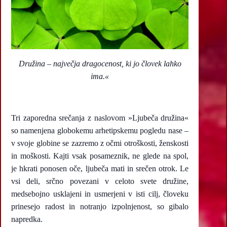
Družina – največja dragocenost, ki jo človek lahko
ima.«
Tri zaporedna srečanja z naslovom »Ljubeča družina«
so namenjena globokemu arhetipskemu pogledu nase –
v svoje globine se zazremo z očmi otroškosti, ženskosti
in moškosti. Kajti vsak posameznik, ne glede na spol,
je hkrati ponosen oče, ljubeča mati in srečen otrok. Le
vsi deli, srčno povezani v celoto svete družine,
medsebojno usklajeni in usmerjeni v isti cilj, človeku
prinesejo radost in notranjo izpolnjenost, so gibalo
napredka.