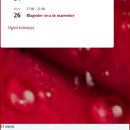
17:00
-
21:00
NOV
26
Blagoslov srca in maternice
Ogled koledarja
O meni