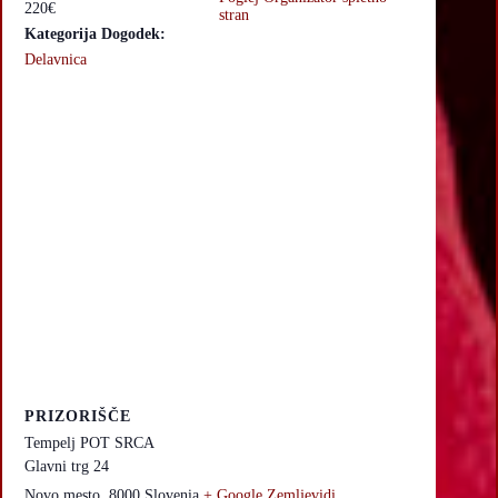
220€
stran
Kategorija Dogodek:
Delavnica
PRIZORIŠČE
Tempelj POT SRCA
Glavni trg 24
Novo mesto
,
8000
Slovenia
+ Google Zemljevidi