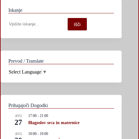
Iskanje
Iskanje
Išči
po
spletni
strani
Prevod / Translate
Select Language
▼
Prihajajoči Dogodki
17:00
-
21:00
AVG
27
Blagoslov srca in maternice
10:00
-
19:00
AVG