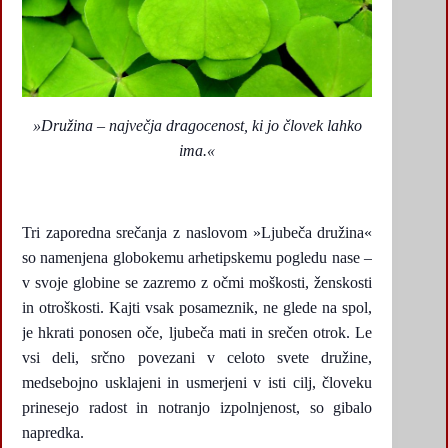
»Družina – največja dragocenost, ki jo človek lahko
ima.«
Tri zaporedna srečanja z naslovom »Ljubeča družina«
so namenjena globokemu arhetipskemu pogledu nase –
v svoje globine se zazremo z očmi moškosti, ženskosti
in otroškosti. Kajti vsak posameznik, ne glede na spol,
je hkrati ponosen oče, ljubeča mati in srečen otrok. Le
vsi deli, srčno povezani v celoto svete družine,
medsebojno usklajeni in usmerjeni v isti cilj, človeku
prinesejo radost in notranjo izpolnjenost, so gibalo
napredka.