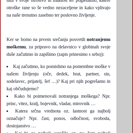
tudi v svoje otroštvo in mladost ter pogledamo, katere
otroške rane so še vedno nezaceljene in kako vplivajo
na naše trenutno zasebno ter poslovno življenje.
Ker se bomo na prvem srečanju posvetili
notranjemu
moškemu
, za pripravo na delavnico v globinah svoje
duše začutimo in zapišimo (zapis prinesimo s seboj):
Kaj začutimo, ko pomislimo na pomembne moške v
našem življenju (oče, dedek, brat, partner, sin,
sodelavec, prijatelj, šef …)? Kaj pri njih pogrešamo in
kaj občudujemo?
Kako bi poimenovali notranjega moškega? Npr.
princ, vitez, kralj, bojevnik, vladar, mirovnik …
Katera srčna vrednota oz. lastnost ga najbolj
označuje? Npr. čast, ponos, odločnost, svoboda,
dostojanstvo …