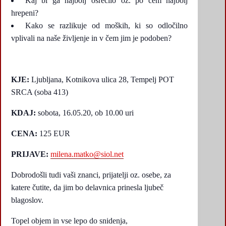
Kaj bi ga najbolj osrečilo oz. po čem najbolj
hrepeni?
Kako se razlikuje od moških, ki so odločilno
vplivali na naše življenje in v čem jim je podoben?
KJE:
Ljubljana, Kotnikova ulica 28, Tempelj POT
SRCA (soba 413)
KDAJ:
sobota, 16.05.20, ob 10.00 uri
CENA:
125 EUR
PRIJAVE:
milena.matko@siol.net
Dobrodošli tudi vaši znanci, prijatelji oz. osebe, za
katere čutite, da jim bo delavnica prinesla ljubeč
blagoslov.
Topel objem in vse lepo do snidenja,