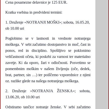
Cena posamezne delavnice je 125 EUR.
Kratka vsebina in predvideni termini:
Druženje »NOTRANJI MOŠKI«; sobota, 16.05.20,
ob 10.00 uri
Poglobimo se v lastnosti in vrednote notranjega
moškega. V sebi začutimo dostojanstvo in moč, čast in
ponos, red in disciplino. Spoštljivo se poklonimo
veličastnosti očeta, ki poskrbi za varnost ter materialno
zavetje. Ki da oporo, žari v odločnosti. Posvetimo se
pomembnim moškim v našem življenju (oče, dedek,
brat, partner, sin …) ter poiščemo vzporednice z njimi
oz. razlike glede na našega notranjega moškega.
Druženje »NOTRANJA ŽENSKA«; sobota,
13.06.20, ob 10.00 uri
Odstiramo tančice notranje ženske. V sebi začutimo