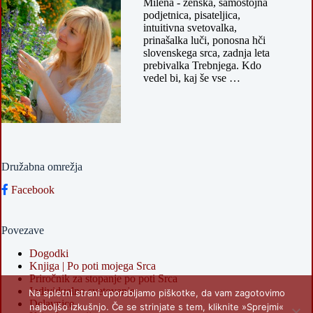
Milena - ženska, samostojna
podjetnica, pisateljica,
intuitivna svetovalka,
prinašalka luči, ponosna hči
slovenskega srca, zadnja leta
prebivalka Trebnjega. Kdo
vedel bi, kaj še vse …
Družabna omrežja
Facebook
Povezave
Dogodki
Knjiga | Po poti mojega Srca
Priročnik za stopanje po poti Srca
Individualno svetovanje
Na spletni strani uporabljamo piškotke, da vam zagotovimo
Delavnice
najboljšo izkušnjo. Če se strinjate s tem, kliknite »Sprejmi«