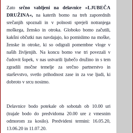
Zato
srčno vabljeni na delavnice »LJUBEČA
DRUŽINA«,
na katerih bomo na treh zaporednih
srečanjih spoznali in v polnosti sprejeli notranjega
moškega, žensko in otroka. Globoko bomo začutili,
kakšni občutki nas navdajajo, ko pomislimo na moške,
ženske in otroke, ki so odigrali pomembne vloge v
naših življenjih. Na koncu bomo vse tri povezali v
čudovit šopek, v nas ustvarili ljubečo družino in s tem
zgradili močne temelje za srečno partnerstvo in
starševstvo, svetlo prihodnost zase in za vse ljudi, ki
dobroto v srcu nosimo.
Delavnice bodo potekale ob sobotah ob 10.00 uri
(trajale bodo do predvidoma 20.00 ure z vmesnim
odmorom za kosilo). Predvideni termini: 16.05.20,
13.06.20 in 11.07.20.