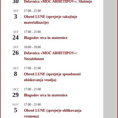
30
Delavnica »MOČ ARHETIPOV«: Služenje
17:00
-
21:00
SEP
3
Obred LUNE (sprejetje takojšnje
materializacije)
17:00
-
21:00
SEP
24
Blagoslov srca in maternice
10:00
-
19:00
SEP
26
Delavnica »MOČ ARHETIPOV«:
Nezaželenost
17:00
-
21:00
OKT
8
Obred LUNE (sprejetje sposobnosti
obiskovanja vesolja)
17:00
-
21:00
OKT
29
Blagoslov srca in maternice
17:00
-
21:00
NOV
5
Obred LUNE (sprejetje oblikovanja
vremena)