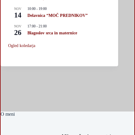
10:00
-
19:00
NOV
14
Delavnica “MOČ PREDNIKOV”
17:00
-
21:00
NOV
26
Blagoslov srca in maternice
Ogled koledarja
O meni