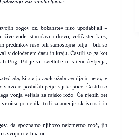
Ljubeznijo vsa preplavljena.«
vojih bogov oz. božanstev niso upodabljali –
n žive vode, starodavno drevo, veličasten kres,
h prednikov niso bili samostojna bitja – bili so
al v določenem času in kraju. Častili so ga kot
i Bog. Bil je vir svetlobe in s tem življenja,
katedrala, ki sta jo zaokrožala zemlja in nebo, v
o slavo in poslušali petje rajske ptice. Častili so
etnega vonja veljala za rajsko rožo. Če njenih pet
 vrtnica pomenila tudi znamenje skrivnosti in
gov
, da spoznamo njihovo neizmerno moč, jih
o s svojimi vrlinami.