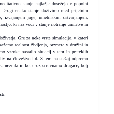
meditativno stanje najlažje dosežejo v popolni
u. Drugi enako stanje doživimo med prijetnim
, izvajanjem joge, umetniškim ustvarjanjem,
ostjo, ki nas vodi v stanje notranje umiritve in
oživetja. Gre za neke vrste simulacijo, v kateri
ažemo realnost življenja, razmere v družini in
mo vzroke nastalih situacij v tem in preteklih
pliv na človeštvo itd. S tem na stežaj odpremo
amezniki in kot družba ravnamo drugače, bolj
sti.