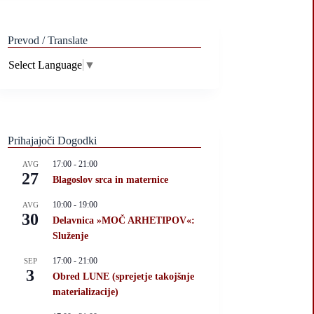
Prevod / Translate
Select Language
▼
Prihajajoči Dogodki
17:00
-
21:00
AVG
27
Blagoslov srca in maternice
10:00
-
19:00
AVG
30
Delavnica »MOČ ARHETIPOV«:
Služenje
17:00
-
21:00
SEP
3
Obred LUNE (sprejetje takojšnje
materializacije)