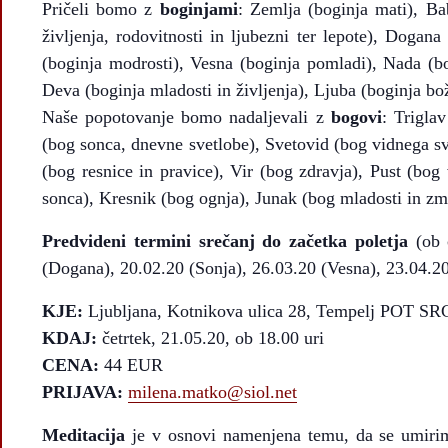
Pričeli bomo z
boginjami
: Zemlja (boginja mati), Ba
življenja, rodovitnosti in ljubezni ter lepote), Dogana
(boginja modrosti), Vesna (boginja pomladi), Nada (bo
Deva (boginja mladosti in življenja), Ljuba (boginja bož
Naše popotovanje bomo nadaljevali z
bogovi
: Trigla
(bog sonca, dnevne svetlobe), Svetovid (bog vidnega s
(bog resnice in pravice), Vir (bog zdravja), Pust (bog
sonca), Kresnik (bog ognja), Junak (bog mladosti in zm
Predvideni termini srečanj do začetka poletja
(ob č
(Dogana), 20.02.20 (Sonja), 26.03.20 (Vesna), 23.04.2
KJE:
Ljubljana, Kotnikova ulica 28, Tempelj POT SR
KDAJ:
četrtek, 21.05.20, ob 18.00 uri
CENA:
44 EUR
PRIJAVA:
milena.matko@siol.net
Meditacija
je v osnovi namenjena temu, da se umirim