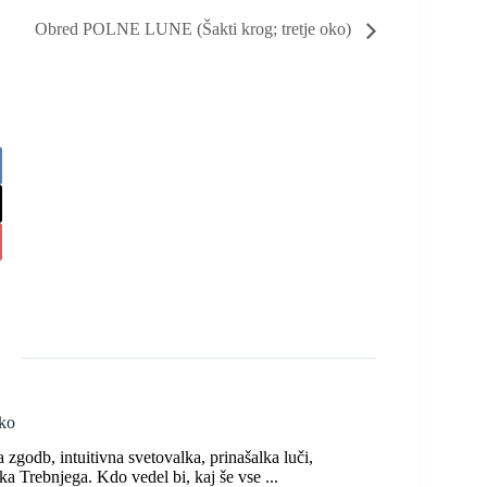
Obred POLNE LUNE (Šakti krog; tretje oko)
ko
zgodb, intuitivna svetovalka, prinašalka luči,
ka Trebnjega. Kdo vedel bi, kaj še vse ...