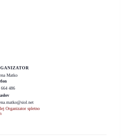
GANIZATOR
ena Matko
efon
 664 486
aslov
ena.matko@siol.net
lej Organizator spletno
n