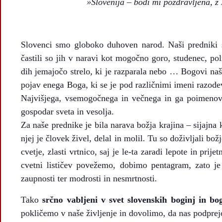
»Slovenija – bodi mi pozdravljena, z 
Slovenci smo globoko duhoven narod. Naši predniki s
častili so jih v naravi kot mogočno goro, studenec, pol
dih jemajočo strelo, ki je razparala nebo … Bogovi naši
pojav enega Boga, ki se je pod različnimi imeni razodev
Najvišjega, vsemogočnega in večnega in ga poimenoval
gospodar sveta in vesolja.
Za naše prednike je bila narava božja krajina – sijajna 
njej je človek živel, delal in molil. Tu so doživljali božj
cvetje, zlasti vrtnico, saj je le-ta zaradi lepote in prij
cvetni lističev povežemo, dobimo pentagram, zato je
zaupnosti ter modrosti in nesmrtnosti.
Tako
srčno vabljeni v svet slovenskih boginj in bo
pokličemo v naše življenje in dovolimo, da nas podprej