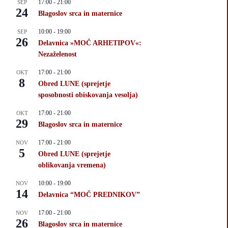
17:00
-
21:00
SEP
24
Blagoslov srca in maternice
10:00
-
19:00
SEP
26
Delavnica »MOČ ARHETIPOV«:
Nezaželenost
17:00
-
21:00
OKT
8
Obred LUNE (sprejetje
sposobnosti obiskovanja vesolja)
17:00
-
21:00
OKT
29
Blagoslov srca in maternice
17:00
-
21:00
NOV
5
Obred LUNE (sprejetje
oblikovanja vremena)
10:00
-
19:00
NOV
14
Delavnica “MOČ PREDNIKOV”
17:00
-
21:00
NOV
26
Blagoslov srca in maternice