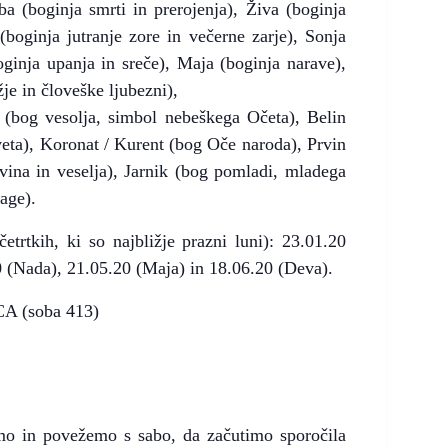
ba (boginja smrti in prerojenja), Živa (boginja
 (boginja jutranje zore in večerne zarje), Sonja
ginja upanja in sreče), Maja (boginja narave),
je in človeške ljubezni),
v (bog vesolja, simbol nebeškega Očeta), Belin
veta), Koronat / Kurent (bog Oče naroda), Prvin
 vina in veselja), Jarnik (bog pomladi, mladega
age).
etrtkih, ki so najbližje prazni luni): 23.01.20
0 (Nada), 21.05.20 (Maja) in 18.06.20 (Deva).
CA (soba 413)
o in povežemo s sabo, da začutimo sporočila