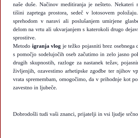
naše duše. Načinov meditiranja je nešteto. Nekateri 
tišini zaprtega prostora, sedeč v lotosovem položaj
sprehodom v naravi ali poslušanjem umirjene glasbe
delom na vrtu ali ukvarjanjem s katerokoli drugo dejavn
sprostitve.
Metodo
igranja vlog
je težko pojasniti brez osebnega d
s pomočjo sodelujočih oseb začutimo in zelo jasno pok
drugih skupnostih, razloge za nastanek težav, pojasni
življenjih, ozavestimo arhetipske zgodbe ter njihov v
vrata spremembam, omogočimo, da v prihodnje kot pos
zavestno in ljubeče.
Dobrodošli tudi vaši znanci, prijatelji in vsi ljudje srčno