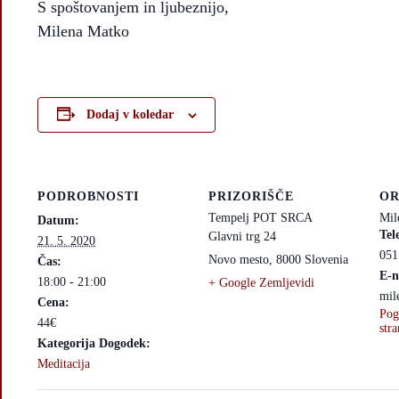
S spoštovanjem in ljubeznijo,
Milena Matko
Dodaj v koledar
PODROBNOSTI
PRIZORIŠČE
OR
Tempelj POT SRCA
Mil
Datum:
Tel
Glavni trg 24
21. 5. 2020
051
Novo mesto
,
8000
Slovenia
Čas:
E-n
18:00 - 21:00
+ Google Zemljevidi
mil
Cena:
Pog
44€
stra
Kategorija Dogodek:
Meditacija