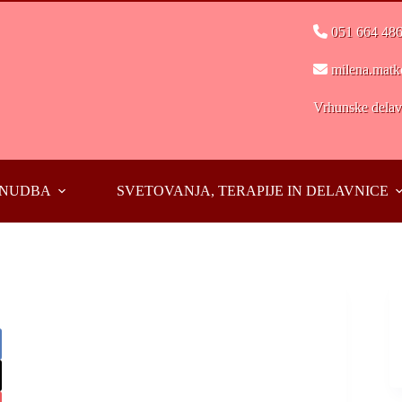
051 664 48
milena.matk
Vrhunske delavn
PONUDBA
SVETOVANJA, TERAPIJE IN DELAVNICE