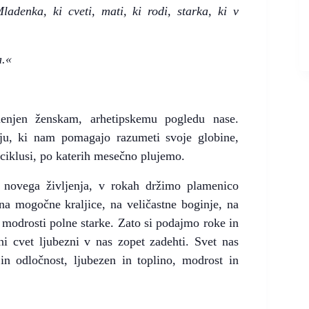
Mladenka, ki cveti, mati, ki rodi, starka, ki v
a.«
enjen ženskam, arhetipskemu pogledu nase.
nju, ki nam pomagajo razumeti svoje globine,
s ciklusi, po katerih mesečno plujemo.
novega življenja, v rokah držimo plamenico
na mogočne kraljice, na veličastne boginje, na
a modrosti polne starke. Zato si podajmo roke in
i cvet ljubezni v nas zopet zadehti. Svet nas
 in odločnost, ljubezen in toplino, modrost in