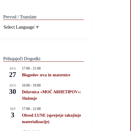
Prevod / Translate
Select Language
▼
Prihajajoči Dogodki
17:00
-
21:00
AVG
27
Blagoslov srca in maternice
10:00
-
19:00
AVG
30
Delavnica »MOČ ARHETIPOV«:
Služenje
17:00
-
21:00
SEP
3
Obred LUNE (sprejetje takojšnje
materializacije)