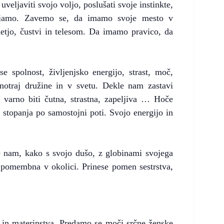
veljaviti svojo voljo, poslušati svoje instinkte,
stajamo. Zavemo se, da imamo svoje mesto v
etjo, čustvi in telesom. Da imamo pravico, da
se spolnost, življenjsko energijo, strast, moč,
znotraj družine in v svetu. Dekle nam zastavi
je varno biti čutna, strastna, zapeljiva … Hoče
k stopanja po samostojni poti. Svojo energijo in
e nam, kako s svojo dušo, z globinami svojega
in pomembna v okolici. Prinese pomen sestrstva,
a in materinstva. Predamo se moči srčne ženske