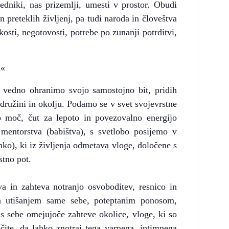
edniki, nas prizemlji, umesti v prostor. Obudi
 preteklih življenj, pa tudi naroda in človeštva
sti, negotovosti, potrebe po zunanji potrditvi,
A«
i vedno ohranimo svojo samostojno bit, pridih
družini in okolju. Podamo se v svet svojevrstne
no moč, čut za lepoto in povezovalno energijo
mentorstva (babištva), s svetlobo posijemo v
ko), ki iz življenja odmetava vloge, določene s
stno pot.
 in zahteva notranjo osvoboditev, resnico in
in utišanjem same sebe, poteptanim ponosom,
s sebe omejujoče zahteve okolice, vloge, ki so
ščite, da lahko znotraj tega varnega, intimnega