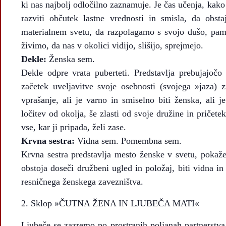
ki nas najbolj odločilno zaznamuje. Je čas učenja, kako u
razviti občutek lastne vrednosti in smisla, da ob
materialnem svetu, da razpolagamo s svojo dušo, pam
živimo, da nas v okolici vidijo, slišijo, sprejmejo.
Dekle:
Ženska sem.
Dekle odpre vrata puberteti. Predstavlja prebujajočo 
začetek uveljavitve svoje osebnosti (svojega »jaza) 
vprašanje, ali je varno in smiselno biti ženska, ali 
ločitev od okolja, še zlasti od svoje družine in pričete
vse, kar ji pripada, želi zase.
Krvna sestra:
Vidna sem. Pomembna sem.
Krvna sestra predstavlja mesto ženske v svetu, pokaž
obstoja doseči družbeni ugled in položaj, biti vidna 
resničnega ženskega zavezništva.
Sklop »ČUTNA ŽENA IN LJUBEČA MATI«
Ljubeče se zazremo po prostranih poljanah partnerstv