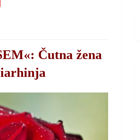
SEM«: Čutna žena
iarhinja