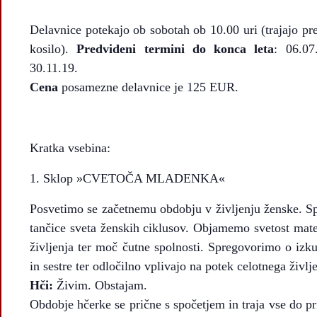
Delavnice potekajo ob sobotah ob 10.00 uri (trajajo
kosilo).
Predvideni termini do konca leta
: 06.07
30.11.19.
Cena
posamezne delavnice je 125 EUR.
Kratka vsebina:
Sklop »CVETOČA MLADENKA«
Posvetimo se začetnemu obdobju v življenju ženske. S
tančice sveta ženskih ciklusov. Objamemo svetost mat
življenja ter moč čutne spolnosti. Spregovorimo o izku
in sestre ter odločilno vplivajo na potek celotnega življ
Hči:
Živim. Obstajam.
Obdobje hčerke se prične s spočetjem in traja vse do p