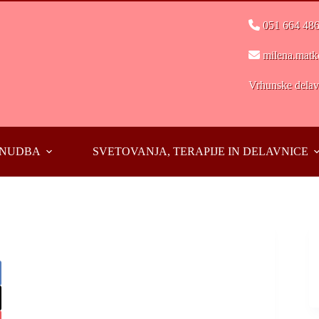
051 664 48
milena.matk
Vrhunske delavn
PONUDBA
SVETOVANJA, TERAPIJE IN DELAVNICE