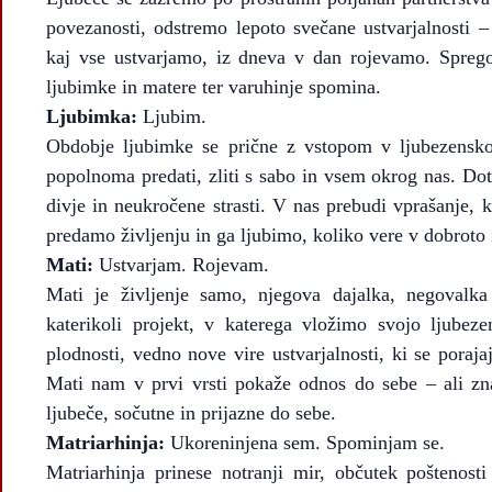
povezanosti, odstremo lepoto svečane ustvarjalnosti 
kaj vse ustvarjamo, iz dneva v dan rojevamo. Sprego
ljubimke in matere ter varuhinje spomina.
Ljubimka:
Ljubim.
Obdobje ljubimke se prične z vstopom v ljubezensko
popolnoma predati, zliti s sabo in vsem okrog nas. Dot
divje in neukročene strasti. V nas prebudi vprašanje,
predamo življenju in ga ljubimo, koliko vere v dobrot
Mati:
Ustvarjam. Rojevam.
Mati je življenje samo, njegova dajalka, negovalka
katerikoli projekt, v katerega vložimo svojo ljubezen
plodnosti, vedno nove vire ustvarjalnosti, ki se poraja
Mati nam v prvi vrsti pokaže odnos do sebe – ali zn
ljubeče, sočutne in prijazne do sebe.
Matriarhinja:
Ukoreninjena sem. Spominjam se.
Matriarhinja prinese notranji mir, občutek poštenosti 