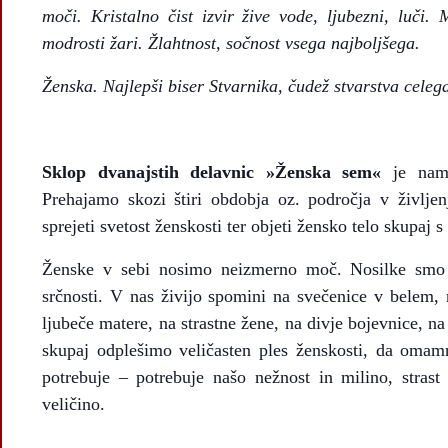
moči. Kristalno čist izvir žive vode, ljubezni, luči. 
modrosti žari. Žlahtnost, sočnost vsega najboljšega.
Ženska. Najlepši biser Stvarnika, čudež stvarstva celeg
Sklop dvanajstih delavnic »Ženska sem«
je nam
Prehajamo skozi štiri obdobja oz. področja v življe
sprejeti svetost ženskosti ter objeti žensko telo skupaj 
Ženske v sebi nosimo neizmerno moč. Nosilke smo 
srčnosti. V nas živijo spomini na svečenice v belem, 
ljubeče matere, na strastne žene, na divje bojevnice, n
skupaj odplešimo veličasten ples ženskosti, da omamn
potrebuje – potrebuje našo nežnost in milino, strast
veličino.