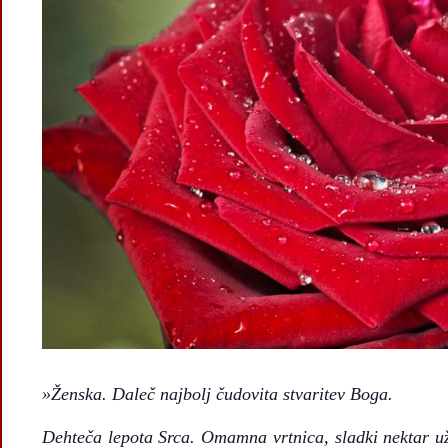
»Že
nska. Daleč najbolj čudovita stvaritev Boga.
Dehteča lepota Srca. Omamna vrtnica, sladki nektar uži