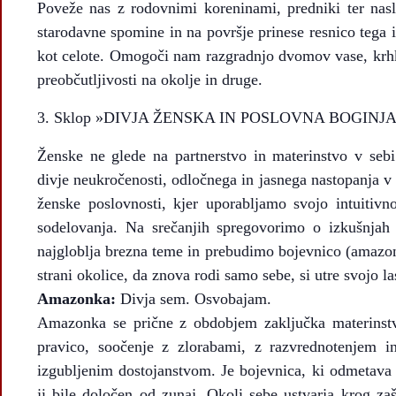
Poveže nas z rodovnimi koreninami, predniki ter nasl
starodavne spomine in na površje prinese resnico tega in
kot celote. Omogoči nam razgradnjo dvomov vase, krhko
preobčutljivosti na okolje in druge.
Sklop »DIVJA ŽENSKA IN POSLOVNA BOGINJ
Ženske ne glede na partnerstvo in materinstvo v seb
divje neukročenosti, odločnega in jasnega nastopanja v 
ženske poslovnosti, kjer uporabljamo svojo intuitiv
sodelovanja. Na srečanjih spregovorimo o izkušnjah 
najgloblja brezna teme in prebudimo bojevnico (amazon
strani okolice, da znova rodi samo sebe, si utre svojo la
Amazonka:
Divja sem. Osvobajam.
Amazonka se prične z obdobjem zaključka materinstva
pravico, soočenje z zlorabami, z razvrednotenjem 
izgubljenim dostojanstvom. Je bojevnica, ki odmetava 
ji bile določen od zunaj. Okoli sebe ustvarja krog za