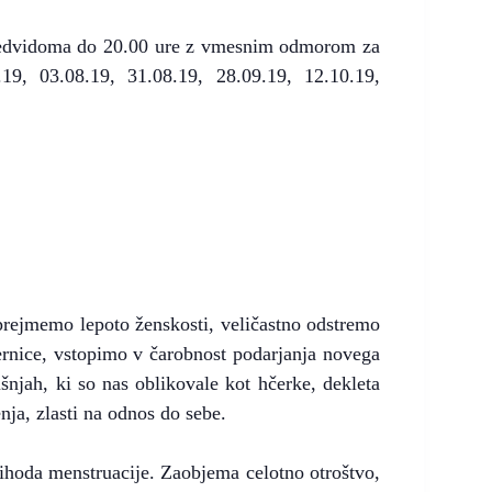
 predvidoma do 20.00 ure z vmesnim odmorom za
.19, 03.08.19, 31.08.19, 28.09.19, 12.10.19,
prejmemo lepoto ženskosti, veličastno odstremo
ernice, vstopimo v čarobnost podarjanja novega
šnjah, ki so nas oblikovale kot hčerke, dekleta
enja, zlasti na odnos do sebe.
rihoda menstruacije. Zaobjema celotno otroštvo,