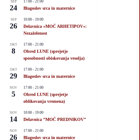
17:00
-
21:00
SEP
24
Blagoslov srca in maternice
10:00
-
19:00
SEP
26
Delavnica »MOČ ARHETIPOV«:
Nezaželenost
17:00
-
21:00
OKT
8
Obred LUNE (sprejetje
sposobnosti obiskovanja vesolja)
17:00
-
21:00
OKT
29
Blagoslov srca in maternice
17:00
-
21:00
NOV
5
Obred LUNE (sprejetje
oblikovanja vremena)
10:00
-
19:00
NOV
14
Delavnica “MOČ PREDNIKOV”
17:00
-
21:00
NOV
26
Blagoslov srca in maternice