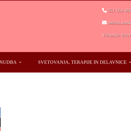
051 664 48
milena.matk
Vrhunske delavn
PONUDBA
SVETOVANJA, TERAPIJE IN DELAVNICE