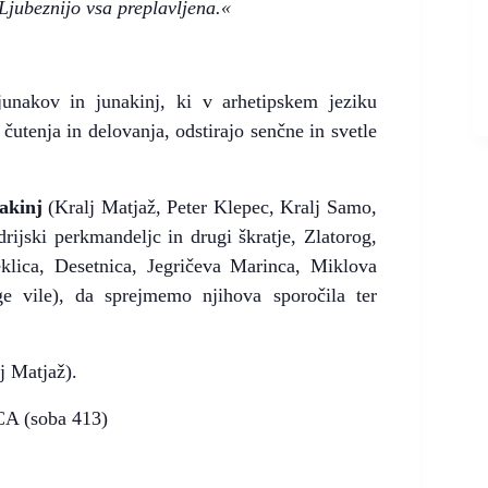
Ljubeznijo vsa preplavljena.«
junakov in junakinj, ki v arhetipskem jeziku
utenja in delovanja, odstirajo senčne in svetle
nakinj
(Kralj Matjaž, Peter Klepec, Kralj Samo,
ijski perkmandeljc in drugi škratje, Zlatorog,
klica, Desetnica, Jegričeva Marinca, Miklova
e vile), da sprejmemo njihova sporočila ter
j Matjaž).
CA (soba 413)