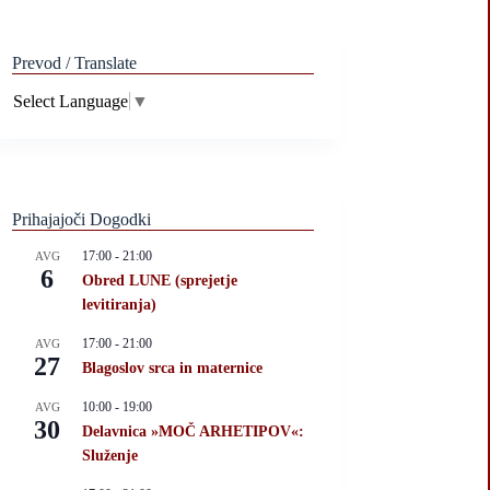
Prevod / Translate
Select Language
▼
Prihajajoči Dogodki
17:00
-
21:00
AVG
6
Obred LUNE (sprejetje
levitiranja)
17:00
-
21:00
AVG
27
Blagoslov srca in maternice
10:00
-
19:00
AVG
30
Delavnica »MOČ ARHETIPOV«:
Služenje