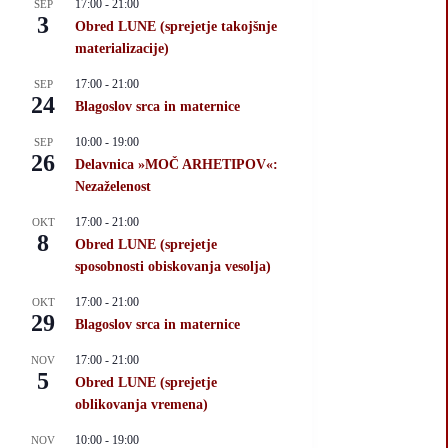
17:00
-
21:00
SEP
3
Obred LUNE (sprejetje takojšnje
materializacije)
17:00
-
21:00
SEP
24
Blagoslov srca in maternice
10:00
-
19:00
SEP
26
Delavnica »MOČ ARHETIPOV«:
Nezaželenost
17:00
-
21:00
OKT
8
Obred LUNE (sprejetje
sposobnosti obiskovanja vesolja)
17:00
-
21:00
OKT
29
Blagoslov srca in maternice
17:00
-
21:00
NOV
5
Obred LUNE (sprejetje
oblikovanja vremena)
10:00
-
19:00
NOV