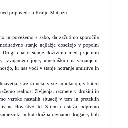
zmed pripovedk o Kralju Matjažu
o in povežemo s sabo, da začutimo sporočila
meditativno stanje najlažje dosežejo v popolni
u. Drugi enako stanje doživimo med prijetnim
, izvajanjem joge, umetniškim ustvarjanjem,
ostjo, ki nas vodi v stanje notranje umiritve in
oživetja. Gre za neke vrste simulacijo, v kateri
ažemo realnost življenja, razmere v družini in
mo vzroke nastalih situacij v tem in preteklih
pliv na človeštvo itd. S tem na stežaj odpremo
amezniki in kot družba ravnamo drugače, bolj