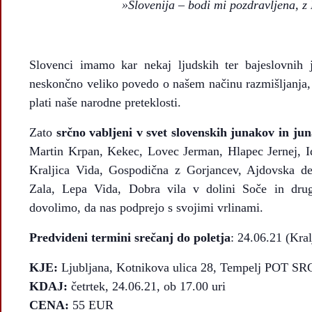
»Slovenija – bodi mi pozdravljena, z 
Slovenci imamo kar nekaj ljudskih ter bajeslovnih 
neskončno veliko povedo o našem načinu razmišljanja, č
plati naše narodne preteklosti.
Zato
srčno vabljeni v svet slovenskih junakov in ju
Martin Krpan, Kekec, Lovec Jerman, Hlapec Jernej, Idr
Kraljica Vida, Gospodična z Gorjancev, Ajdovska de
Zala, Lepa Vida, Dobra vila v dolini Soče in drug
dovolimo, da nas podprejo s svojimi vrlinami.
Predvideni termini srečanj do poletja
: 24.06.21 (Kral
KJE:
Ljubljana, Kotnikova ulica 28, Tempelj POT SR
KDAJ:
četrtek, 24.06.21, ob 17.00 uri
CENA:
55 EUR