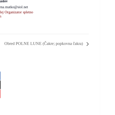
aslov
ena.matko@siol.net
lej Organizator spletno
n
Obred POLNE LUNE (Čakre; popkovna čakra)