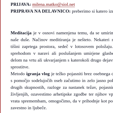
PRIJAVA:
milena.matko@siol.net
PRIPRAVA NA DELAVNICO:
preberimo si katero i
Meditacija
je v osnovi namenjena temu, da se umirim
naše duše. Načinov meditiranja je nešteto. Nekateri 
tišini zaprtega prostora, sedeč v lotosovem položaj
sprehodom v naravi ali poslušanjem umirjene glasbe
delom na vrtu ali ukvarjanjem s katerokoli drugo dejavn
sprostitve.
Metodo
igranja vlog
je težko pojasniti brez osebnega d
s pomočjo sodelujočih oseb začutimo in zelo jasno pok
drugih skupnostih, razloge za nastanek težav, pojasni
življenjih, ozavestimo arhetipske zgodbe ter njihov v
vrata spremembam, omogočimo, da v prihodnje kot pos
zavestno in ljubeče.