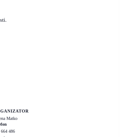
sti.
GANIZATOR
ena Matko
efon
 664 486