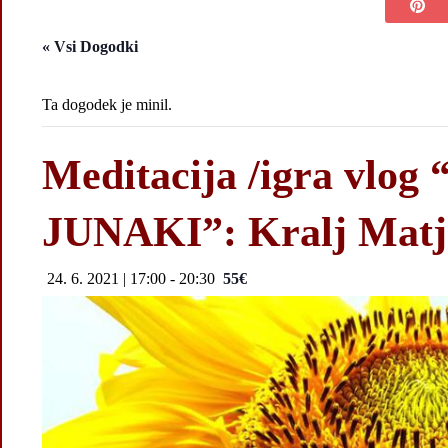
« Vsi Dogodki
Ta dogodek je minil.
Meditacija /igra vl
JUNAKI”: Kralj Matj
24. 6. 2021 | 17:00
-
20:30
55€