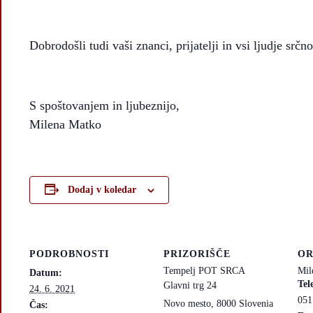
Dobrodošli tudi vaši znanci, prijatelji in vsi ljudje srčno
S spoštovanjem in ljubeznijo,
Milena Matko
Dodaj v koledar
PODROBNOSTI
PRIZORIŠČE
OR
Tempelj POT SRCA
Mil
Datum:
Tel
Glavni trg 24
24. 6. 2021
051
Novo mesto
,
8000
Slovenia
Čas: