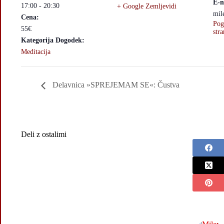
E-n
17:00 - 20:30
+ Google Zemljevidi
mil
Cena:
Pog
55€
stra
Kategorija Dogodek:
Meditacija
Delavnica »SPREJEMAM SE«: Čustva
Deli z ostalimi