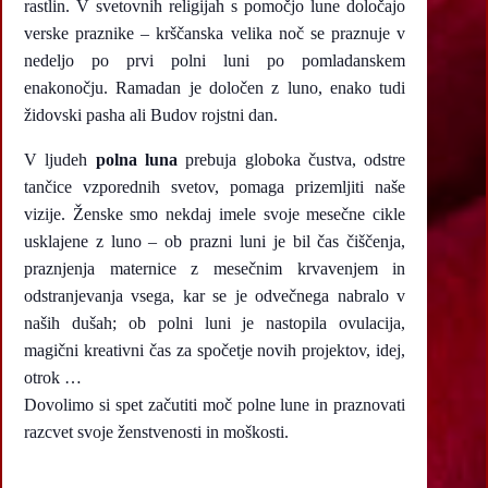
rastlin. V svetovnih religijah s pomočjo lune določajo
verske praznike – krščanska velika noč se praznuje v
nedeljo po prvi polni luni po pomladanskem
enakonočju. Ramadan je določen z luno, enako tudi
židovski pasha ali Budov rojstni dan.
V ljudeh
polna luna
prebuja globoka čustva, odstre
tančice vzporednih svetov, pomaga prizemljiti naše
vizije. Ženske smo nekdaj imele svoje mesečne cikle
usklajene z luno – ob prazni luni je bil čas čiščenja,
praznjenja maternice z mesečnim krvavenjem in
odstranjevanja vsega, kar se je odvečnega nabralo v
naših dušah; ob polni luni je nastopila ovulacija,
magični kreativni čas za spočetje novih projektov, idej,
otrok …
Dovolimo si spet začutiti moč polne lune in praznovati
razcvet svoje ženstvenosti in moškosti.