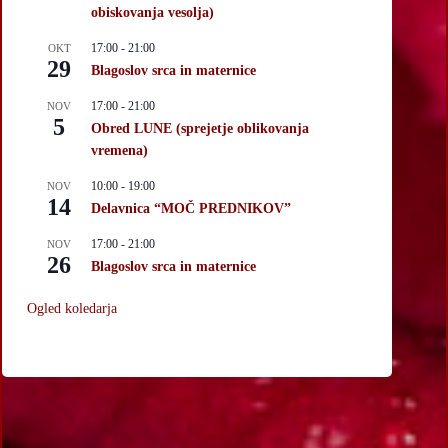
obiskovanja vesolja)
17:00
-
21:00
OKT
29
Blagoslov srca in maternice
17:00
-
21:00
NOV
5
Obred LUNE (sprejetje oblikovanja
vremena)
10:00
-
19:00
NOV
14
Delavnica “MOČ PREDNIKOV”
17:00
-
21:00
NOV
26
Blagoslov srca in maternice
Ogled koledarja