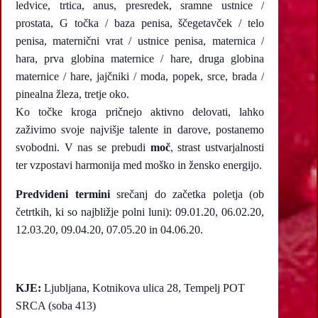
ledvice, trtica, anus, presredek, sramne ustnice /
prostata, G točka / baza penisa, ščegetavček / telo
penisa, maternični vrat / ustnice penisa, maternica /
hara, prva globina maternice / hare, druga globina
maternice / hare, jajčniki / moda, popek, srce, brada /
pinealna žleza, tretje oko.
Ko točke kroga pričnejo aktivno delovati, lahko
zaživimo svoje najvišje talente in darove, postanemo
svobodni. V nas se prebudi
moč
, strast ustvarjalnosti
ter vzpostavi harmonija med moško in žensko energijo.
Predvideni termini
srečanj do začetka poletja (ob
četrtkih, ki so najbližje polni luni): 09.01.20, 06.02.20,
12.03.20, 09.04.20, 07.05.20 in 04.06.20.
KJE:
Ljubljana, Kotnikova ulica 28, Tempelj POT
SRCA (soba 413)