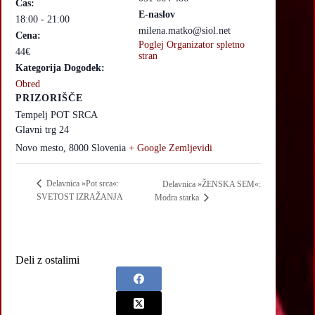
Čas:
E-naslov
18:00 - 21:00
milena.matko@siol.net
Cena:
Poglej Organizator spletno
44€
stran
Kategorija Dogodek:
Obred
PRIZORIŠČE
Tempelj POT SRCA
Glavni trg 24
Novo mesto
,
8000
Slovenia
+ Google Zemljevidi
Delavnica »Pot srca«:
Delavnica »ŽENSKA SEM«:
SVETOST IZRAŽANJA
Modra starka
Deli z ostalimi