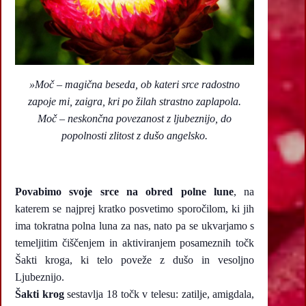
»
Moč – magična beseda, ob kateri srce radostno
zapoje mi, zaigra, kri po žilah strastno zaplapola.
Moč – neskončna povezanost z ljubeznijo, do
popolnosti zlitost z dušo angelsko.
Povabimo svoje srce na obred polne lune
, na
katerem se najprej kratko posvetimo sporočilom, ki jih
ima tokratna polna luna za nas, nato pa se ukvarjamo s
temeljitim čiščenjem in aktiviranjem posameznih točk
Šakti kroga, ki telo poveže z dušo in vesoljno
Ljubeznijo.
Šakti krog
sestavlja 18 točk v telesu: zatilje, amigdala,