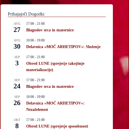
Prihajajoči Dogodki
17:00
-
21:00
AVG
27
Blagoslov srca in maternice
10:00
-
19:00
AVG
30
Delavnica »MOČ ARHETIPOV«: Služenje
17:00
-
21:00
SEP
3
Obred LUNE (sprejetje takojšnje
materializacije)
17:00
-
21:00
SEP
24
Blagoslov srca in maternice
10:00
-
19:00
SEP
26
Delavnica »MOČ ARHETIPOV«:
Nezaželenost
17:00
-
21:00
OKT
8
Obred LUNE (sprejetje sposobnosti