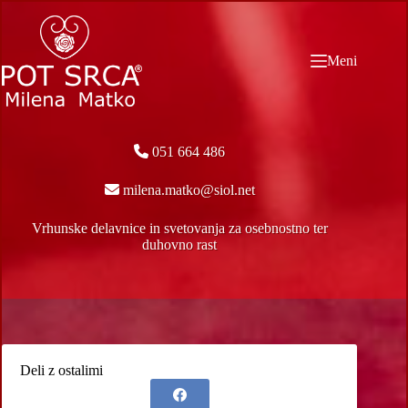
Skip
to
content
Meni
051 664 486
milena.matko@siol.net
Vrhunske delavnice in svetovanja za osebnostno ter
duhovno rast
Deli z ostalimi