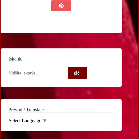
Iskanje
Iskanje
Išči
po
spletni
strani
Prevod / Translate
Select Language
▼