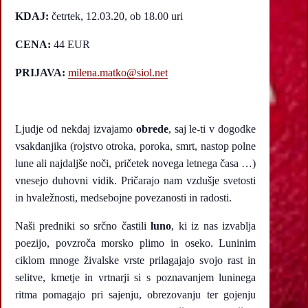
KDAJ:
četrtek, 12.03.20, ob 18.00 uri
CENA:
44 EUR
PRIJAVA:
milena.matko@siol.net
Ljudje od nekdaj izvajamo
obrede
, saj le-ti v dogodke
vsakdanjika (rojstvo otroka, poroka, smrt, nastop polne
lune ali najdaljše noči, pričetek novega letnega časa …)
vnesejo duhovni vidik. Pričarajo nam vzdušje svetosti
in hvaležnosti, medsebojne povezanosti in radosti.
Naši predniki so srčno častili
luno
, ki iz nas izvablja
poezijo, povzroča morsko plimo in oseko. Luninim
ciklom mnoge živalske vrste prilagajajo svojo rast in
selitve, kmetje in vrtnarji si s poznavanjem luninega
ritma pomagajo pri sajenju, obrezovanju ter gojenju