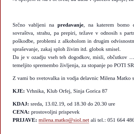
Srčno vabljeni na
predavanje
, na katerem bomo do
sovraštva, strahu, pa prepiri, težave v odnosih s partn
poškodbe, problemi z alkoholom in drugim odvisnostmi
spraševanje, zakaj sploh živim itd. globok smisel.
Da je v ozadju vseh teh dogodkov, misli, občutkov … 
temeljito spremembo življenja, za stopanje po POTI 
Z vami bo svetovalka in vodja delavnic Milena Matko
KJE:
Vrhnika, Klub Orfej, Sinja Gorica 87
KDAJ:
sreda, 13.02.19, od 18.30 do 20.30 ure
CENA:
prostovoljni prispevek
PRIJAVE:
milena.matko@siol.net
ali tel.: 051 664 48