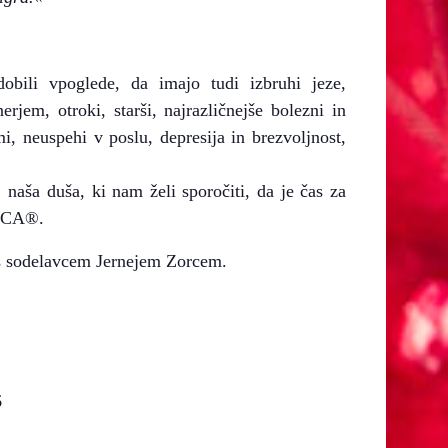
bili vpoglede, da imajo tudi izbruhi jeze,
erjem, otroki, starši, najrazličnejše bolezni in
, neuspehi v poslu, depresija in brezvoljnost,
naša duša, ki nam želi sporočiti, da je čas za
SRCA®.
 s sodelavcem Jernejem Zorcem.
6