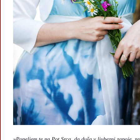
»Popeljem te na Pot Srca, da duša v ljubezni zapoje, za