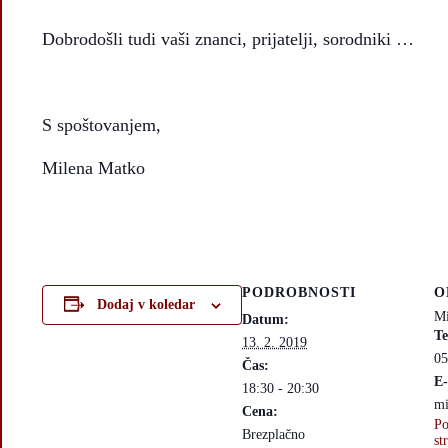
Dobrodošli tudi vaši znanci, prijatelji, sorodniki …
S spoštovanjem,
Milena Matko
PODROBNOSTI
O
Dodaj v koledar
Mi
Datum:
Te
13. 2. 2019
05
Čas:
E-
18:30 - 20:30
mi
Cena:
Po
Brezplačno
st