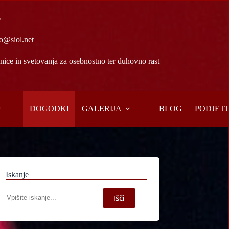
6
o@siol.net
ice in svetovanja za osebnostno ter duhovno rast
DOGODKI
GALERIJA
BLOG
PODJETJ
Iskanje
Iskanje
Išči
po
spletni
strani