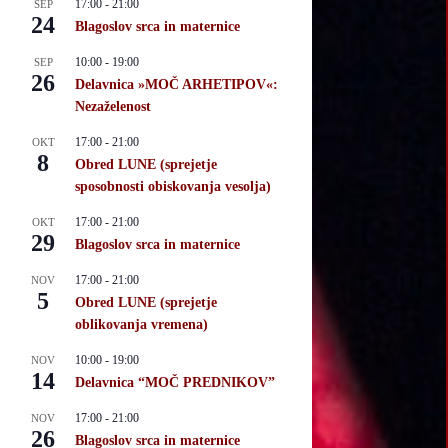
17:00
-
21:00
SEP
24
Blagoslov srca in maternice
10:00
-
19:00
SEP
26
Delavnica »MOČ ARHETIPOV«:
Nezaželenost
17:00
-
21:00
OKT
8
Obred LUNE (sprejetje
sposobnosti obiskovanja vesolja)
17:00
-
21:00
OKT
29
Blagoslov srca in maternice
17:00
-
21:00
NOV
5
Obred LUNE (sprejetje
oblikovanja vremena)
10:00
-
19:00
NOV
14
Delavnica “MOČ PREDNIKOV”
17:00
-
21:00
NOV
26
Blagoslov srca in maternice