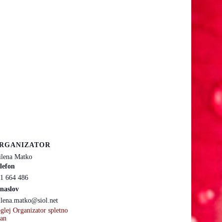
RGANIZATOR
lena Matko
lefon
1 664 486
naslov
lena.matko@siol.net
glej Organizator spletno
ran