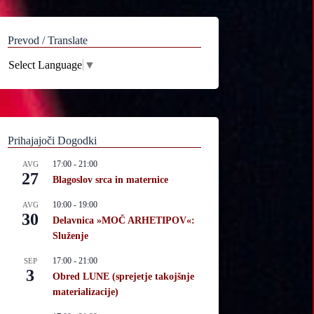
Prevod / Translate
Select Language
▼
Prihajajoči Dogodki
17:00
-
21:00
AVG
27
Blagoslov srca in maternice
10:00
-
19:00
AVG
30
Delavnica »MOČ ARHETIPOV«:
Služenje
17:00
-
21:00
SEP
3
Obred LUNE (sprejetje takojšnje
materializacije)