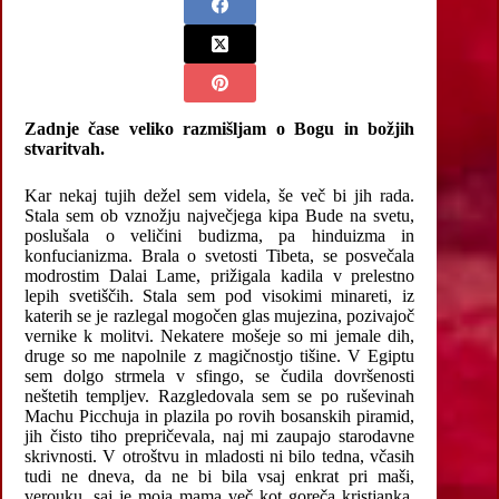
Zadnje čase veliko razmišljam o Bogu in božjih
stvaritvah.
Kar nekaj tujih dežel sem videla, še več bi jih rada.
Stala sem ob vznožju največjega kipa Bude na svetu,
poslušala o veličini budizma, pa hinduizma in
konfucianizma. Brala o svetosti Tibeta, se posvečala
modrostim Dalai Lame, prižigala kadila v prelestno
lepih svetiščih. Stala sem pod visokimi minareti, iz
katerih se je razlegal mogočen glas mujezina, pozivajoč
vernike k molitvi. Nekatere mošeje so mi jemale dih,
druge so me napolnile z magičnostjo tišine. V Egiptu
sem dolgo strmela v sfingo, se čudila dovršenosti
neštetih templjev. Razgledovala sem se po ruševinah
Machu Picchuja in plazila po rovih bosanskih piramid,
jih čisto tiho prepričevala, naj mi zaupajo starodavne
skrivnosti. V otroštvu in mladosti ni bilo tedna, včasih
tudi ne dneva, da ne bi bila vsaj enkrat pri maši,
verouku, saj je moja mama več kot goreča kristjanka.