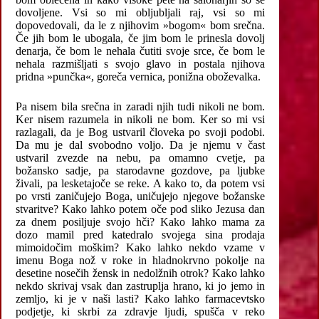
dovoljene. Vsi so mi obljubljali raj, vsi so mi
dopovedovali, da le z njihovim »bogom« bom srečna.
Če jih bom le ubogala, če jim bom le prinesla dovolj
denarja, če bom le nehala čutiti svoje srce, če bom le
nehala razmišljati s svojo glavo in postala njihova
pridna »punčka«, goreča vernica, ponižna oboževalka.
Pa nisem bila srečna in zaradi njih tudi nikoli ne bom.
Ker nisem razumela in nikoli ne bom. Ker so mi vsi
razlagali, da je Bog ustvaril človeka po svoji podobi.
Da mu je dal svobodno voljo. Da je njemu v čast
ustvaril zvezde na nebu, pa omamno cvetje, pa
božansko sadje, pa starodavne gozdove, pa ljubke
živali, pa lesketajoče se reke. A kako to, da potem vsi
po vrsti zaničujejo Boga, uničujejo njegove božanske
stvaritve? Kako lahko potem oče pod sliko Jezusa dan
za dnem posiljuje svojo hči? Kako lahko mama za
dozo mamil pred katedralo svojega sina prodaja
mimoidočim moškim? Kako lahko nekdo vzame v
imenu Boga nož v roke in hladnokrvno pokolje na
desetine nosečih žensk in nedolžnih otrok? Kako lahko
nekdo skrivaj vsak dan zastruplja hrano, ki jo jemo in
zemljo, ki je v naši lasti? Kako lahko farmacevtsko
podjetje, ki skrbi za zdravje ljudi, spušča v reko