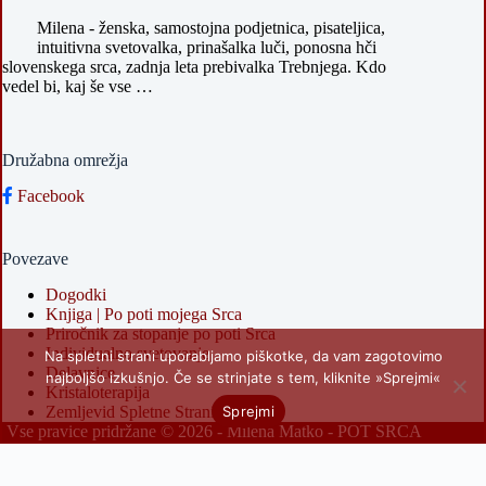
Milena - ženska, samostojna podjetnica, pisateljica,
intuitivna svetovalka, prinašalka luči, ponosna hči
slovenskega srca, zadnja leta prebivalka Trebnjega. Kdo
vedel bi, kaj še vse …
Družabna omrežja
Facebook
Povezave
Dogodki
Knjiga | Po poti mojega Srca
Priročnik za stopanje po poti Srca
Individualno svetovanje
Na spletni strani uporabljamo piškotke, da vam zagotovimo
Delavnice
najboljšo izkušnjo. Če se strinjate s tem, kliknite »Sprejmi«
Kristaloterapija
Sprejmi
Zemljevid Spletne Strani
Vse pravice pridržane © 2026 -
Milena Matko - POT SRCA