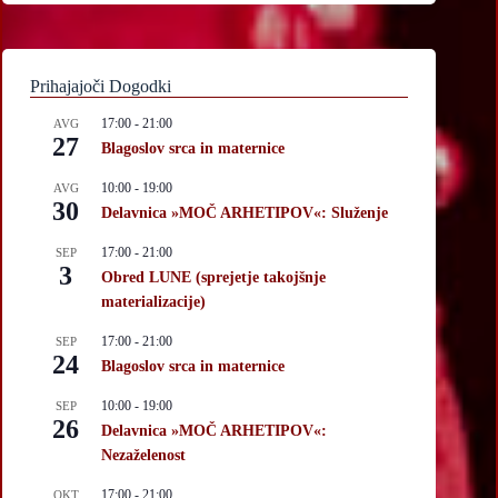
Prihajajoči Dogodki
17:00
-
21:00
AVG
27
Blagoslov srca in maternice
10:00
-
19:00
AVG
30
Delavnica »MOČ ARHETIPOV«: Služenje
17:00
-
21:00
SEP
3
Obred LUNE (sprejetje takojšnje
materializacije)
17:00
-
21:00
SEP
24
Blagoslov srca in maternice
10:00
-
19:00
SEP
26
Delavnica »MOČ ARHETIPOV«:
Nezaželenost
17:00
-
21:00
OKT