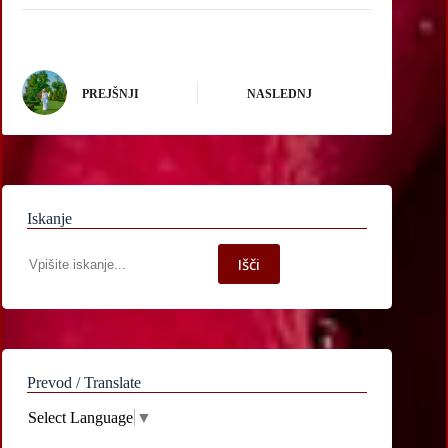
PREJŠNJI
NASLEDNJ
Iskanje
Iskanje
Išči
po
spletni
strani
Prevod / Translate
Select Language
▼