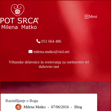
Skip
to
content
Meni
051 664 486
milena.matko@siol.net
Vrhunske delavnice in svetovanja za osebnostno ter
duhovno rast
Razmišljanje o Bogu
Milena Matko
07/06/2016
Blog