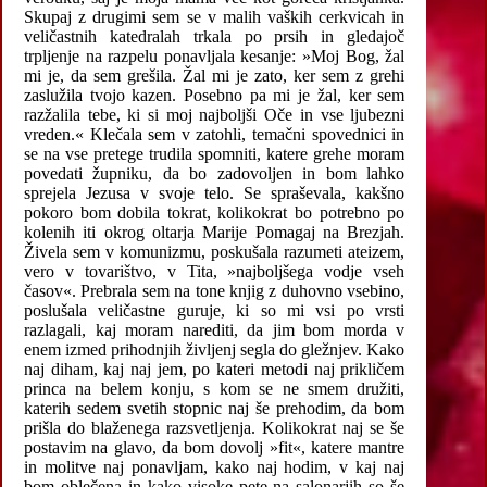
Skupaj z drugimi sem se v malih vaških cerkvicah in
veličastnih katedralah trkala po prsih in gledajoč
trpljenje na razpelu ponavljala kesanje: »Moj Bog, žal
mi je, da sem grešila. Žal mi je zato, ker sem z grehi
zaslužila tvojo kazen. Posebno pa mi je žal, ker sem
razžalila tebe, ki si moj najboljši Oče in vse ljubezni
vreden.« Klečala sem v zatohli, temačni spovednici in
se na vse pretege trudila spomniti, katere grehe moram
povedati župniku, da bo zadovoljen in bom lahko
sprejela Jezusa v svoje telo. Se spraševala, kakšno
pokoro bom dobila tokrat, kolikokrat bo potrebno po
kolenih iti okrog oltarja Marije Pomagaj na Brezjah.
Živela sem v komunizmu, poskušala razumeti ateizem,
vero v tovarištvo, v Tita, »najboljšega vodje vseh
časov«. Prebrala sem na tone knjig z duhovno vsebino,
poslušala veličastne guruje, ki so mi vsi po vrsti
razlagali, kaj moram narediti, da jim bom morda v
enem izmed prihodnjih življenj segla do gležnjev. Kako
naj diham, kaj naj jem, po kateri metodi naj prikličem
princa na belem konju, s kom se ne smem družiti,
katerih sedem svetih stopnic naj še prehodim, da bom
prišla do blaženega razsvetljenja. Kolikokrat naj se še
postavim na glavo, da bom dovolj »fit«, katere mantre
in molitve naj ponavljam, kako naj hodim, v kaj naj
bom oblečena in kako visoke pete na salonarjih so še