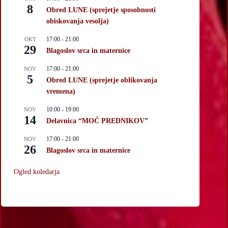
8
Obred LUNE (sprejetje sposobnosti
obiskovanja vesolja)
17:00
-
21:00
OKT
29
Blagoslov srca in maternice
17:00
-
21:00
NOV
5
Obred LUNE (sprejetje oblikovanja
vremena)
10:00
-
19:00
NOV
14
Delavnica “MOČ PREDNIKOV”
17:00
-
21:00
NOV
26
Blagoslov srca in maternice
Ogled koledarja