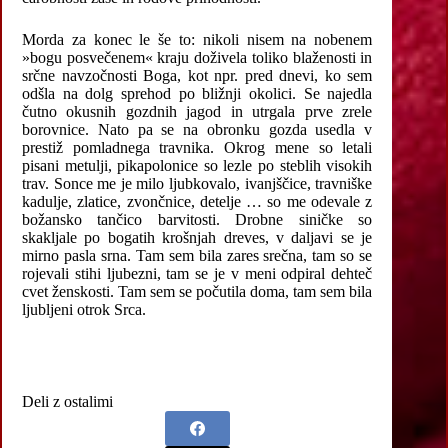
Morda za konec le še to: nikoli nisem na nobenem
»bogu posvečenem« kraju doživela toliko blaženosti in
srčne navzočnosti Boga, kot npr. pred dnevi, ko sem
odšla na dolg sprehod po bližnji okolici. Se najedla
čutno okusnih gozdnih jagod in utrgala prve zrele
borovnice. Nato pa se na obronku gozda usedla v
prestiž pomladnega travnika. Okrog mene so letali
pisani metulji, pikapolonice so lezle po steblih visokih
trav. Sonce me je milo ljubkovalo, ivanjščice, travniške
kadulje, zlatice, zvončnice, detelje … so me odevale z
božansko tančico barvitosti. Drobne siničke so
skakljale po bogatih krošnjah dreves, v daljavi se je
mirno pasla srna. Tam sem bila zares srečna, tam so se
rojevali stihi ljubezni, tam se je v meni odpiral dehteč
cvet ženskosti. Tam sem se počutila doma, tam sem bila
ljubljeni otrok Srca.
Deli z ostalimi