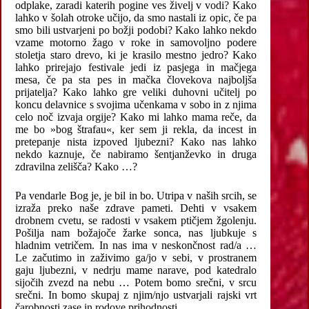
odplake, zaradi katerih pogine ves živelj v vodi? Kako
lahko v šolah otroke učijo, da smo nastali iz opic, če pa
smo bili ustvarjeni po božji podobi? Kako lahko nekdo
vzame motorno žago v roke in samovoljno podere
stoletja staro drevo, ki je krasilo mestno jedro? Kako
lahko prirejajo festivale jedi iz pasjega in mačjega
mesa, če pa sta pes in mačka človekova najboljša
prijatelja? Kako lahko gre veliki duhovni učitelj po
koncu delavnice s svojima učenkama v sobo in z njima
celo noč izvaja orgije? Kako mi lahko mama reče, da
me bo »bog štrafau«, ker sem ji rekla, da incest in
pretepanje nista izpoved ljubezni? Kako nas lahko
nekdo kaznuje, če nabiramo šentjanževko in druga
zdravilna zelišča? Kako …?
Pa vendarle Bog je, je bil in bo. Utripa v naših srcih, se
izraža preko naše zdrave pameti. Dehti v vsakem
drobnem cvetu, se radosti v vsakem ptičjem žgolenju.
Pošilja nam božajoče žarke sonca, nas ljubkuje s
hladnim vetričem. In nas ima v neskončnost rad/a …
Le začutimo in zaživimo ga/jo v sebi, v prostranem
gaju ljubezni, v nedrju mame narave, pod katedralo
sijočih zvezd na nebu … Potem bomo srečni, v srcu
srečni. In bomo skupaj z njim/njo ustvarjali rajski vrt
čarobnosti zase in rodove prihodnosti.