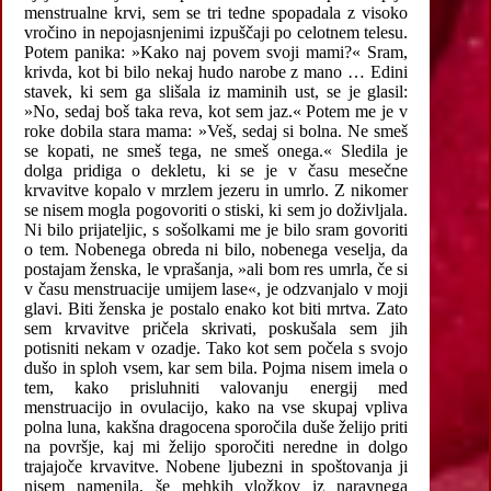
menstrualne krvi, sem se tri tedne spopadala z visoko
vročino in nepojasnjenimi izpuščaji po celotnem telesu.
Potem panika: »Kako naj povem svoji mami?« Sram,
krivda, kot bi bilo nekaj hudo narobe z mano … Edini
stavek, ki sem ga slišala iz maminih ust, se je glasil:
»No, sedaj boš taka reva, kot sem jaz.« Potem me je v
roke dobila stara mama: »Veš, sedaj si bolna. Ne smeš
se kopati, ne smeš tega, ne smeš onega.« Sledila je
dolga pridiga o dekletu, ki se je v času mesečne
krvavitve kopalo v mrzlem jezeru in umrlo. Z nikomer
se nisem mogla pogovoriti o stiski, ki sem jo doživljala.
Ni bilo prijateljic, s sošolkami me je bilo sram govoriti
o tem. Nobenega obreda ni bilo, nobenega veselja, da
postajam ženska, le vprašanja, »ali bom res umrla, če si
v času menstruacije umijem lase«, je odzvanjalo v moji
glavi. Biti ženska je postalo enako kot biti mrtva. Zato
sem krvavitve pričela skrivati, poskušala sem jih
potisniti nekam v ozadje. Tako kot sem počela s svojo
dušo in sploh vsem, kar sem bila. Pojma nisem imela o
tem, kako prisluhniti valovanju energij med
menstruacijo in ovulacijo, kako na vse skupaj vpliva
polna luna, kakšna dragocena sporočila duše želijo priti
na površje, kaj mi želijo sporočiti neredne in dolgo
trajajoče krvavitve. Nobene ljubezni in spoštovanja ji
nisem namenila, še mehkih vložkov iz naravnega