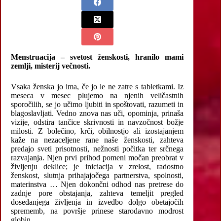
Menstruacija – svetost ženskosti, hranilo mami
zemlji, misterij večnosti.
Vsaka ženska jo ima, če jo le ne zatre s tabletkami. Iz
meseca v mesec plujemo na njenih veličastnih
sporočilih, se jo učimo ljubiti in spoštovati, razumeti in
blagoslavljati. Vedno znova nas uči, opominja, prinaša
vizije, odstira tančice skrivnosti in navzočnost božje
milosti. Z bolečino, krči, obilnostjo ali izostajanjem
kaže na nezaceljene rane naše ženskosti, zahteva
predajo sveti prisotnosti, nežnosti počitka ter srčnega
razvajanja. Njen prvi prihod pomeni močan preobrat v
življenju deklice; je iniciacija v zrelost, radostno
ženskost, slutnja prihajajočega partnerstva, spolnosti,
materinstva … Njen dokončni odhod nas pretrese do
zadnje pore obstajanja, zahteva temeljit pregled
dosedanjega življenja in izvedbo dolgo obetajočih
sprememb, na površje prinese starodavno modrost
globin.