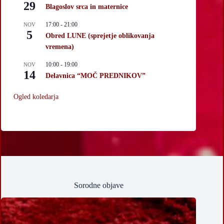
29
Blagoslov srca in maternice
17:00
-
21:00
NOV
5
Obred LUNE (sprejetje oblikovanja
vremena)
10:00
-
19:00
NOV
14
Delavnica “MOČ PREDNIKOV”
Ogled koledarja
Sorodne objave