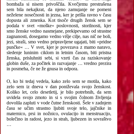
bombaža si nisem privoščila. Kvečjemu prestrašena
sem bila nekajkrat, da njeno zamujanje ne pomeni
neželene nosečnosti in jezna, ker je prišla ravno v času
dopusta ali zmenka. Kot tisoče drugih žensk sem se
podala v svet »moške« poslovnosti, storilnosti, kjer
smo ženske vedno nasmejane, prekipevamo od strastne
zagnanosti, dosegamo vedno višje cilje, nas nič ne boli,
jezi, straši, smo vedno pripravljene ugajati, biti »pridne
punčke« … V svet, kjer je povezava z mamo naravo,
sledenje luninim ciklom in letnim časom, biti pristna
ženska, prisluhniti sebi, si vzeti čas za raziskovanje
globin duše, za počitek in razvajanje … vredno prezira
in posmeha, če ne že gnusa in odpora.
O, ko bi tedaj vedela, kako zelo sem se motila, kako
zelo sem iz dneva v dan poniževala svojo ženskost.
Koliko let, celo desetletij, je bilo potrebnih, da sem
uvidela svojo zmoto in si s svojim čolnom življenja
dovolila zapluti v vode čutne ženskosti. Šele v zadnjem
času se učim strastno ljubiti svoje telo, jajčnike in
maternico, prsi in nožnico, ovulacijo in menstruacijo,
bolečino in radost, jezo in strah, ljubezen in sovraštvo
…