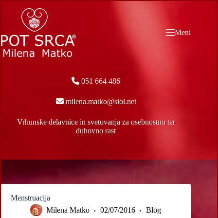
Skip
to
content
Meni
051 664 486
milena.matko@siol.net
Vrhunske delavnice in svetovanja za osebnostno ter
duhovno rast
Menstruacija
Milena Matko
02/07/2016
Blog