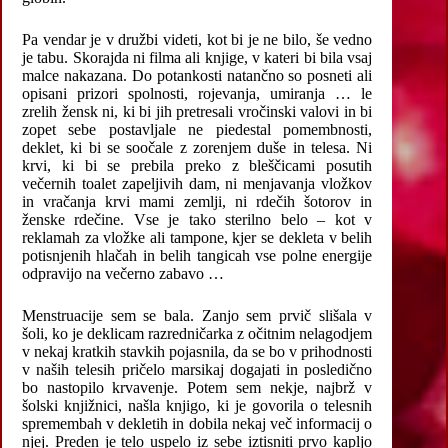
Pa vendar je v družbi videti, kot bi je ne bilo, še vedno
je tabu. Skorajda ni filma ali knjige, v kateri bi bila vsaj
malce nakazana. Do potankosti natančno so posneti ali
opisani prizori spolnosti, rojevanja, umiranja … le
zrelih žensk ni, ki bi jih pretresali vročinski valovi in bi
zopet sebe postavljale ne piedestal pomembnosti,
deklet, ki bi se soočale z zorenjem duše in telesa. Ni
krvi, ki bi se prebila preko z bleščicami posutih
večernih toalet zapeljivih dam, ni menjavanja vložkov
in vračanja krvi mami zemlji, ni rdečih šotorov in
ženske rdečine. Vse je tako sterilno belo – kot v
reklamah za vložke ali tampone, kjer se dekleta v belih
potisnjenih hlačah in belih tangicah vse polne energije
odpravijo na večerno zabavo …
Menstruacije sem se bala. Zanjo sem prvič slišala v
šoli, ko je deklicam razredničarka z očitnim nelagodjem
v nekaj kratkih stavkih pojasnila, da se bo v prihodnosti
v naših telesih pričelo marsikaj dogajati in posledično
bo nastopilo krvavenje. Potem sem nekje, najbrž v
šolski knjižnici, našla knjigo, ki je govorila o telesnih
spremembah v dekletih in dobila nekaj več informacij o
njej. Preden je telo uspelo iz sebe iztisniti prvo kapljo