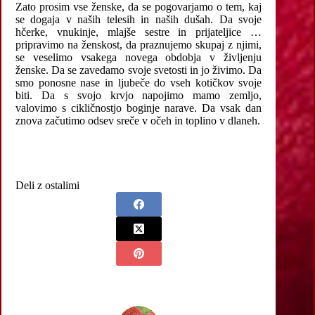
Zato prosim vse ženske, da se pogovarjamo o tem, kaj
se dogaja v naših telesih in naših dušah. Da svoje
hčerke, vnukinje, mlajše sestre in prijateljice …
pripravimo na ženskost, da praznujemo skupaj z njimi,
se veselimo vsakega novega obdobja v življenju
ženske. Da se zavedamo svoje svetosti in jo živimo. Da
smo ponosne nase in ljubeče do vseh kotičkov svoje
biti. Da s svojo krvjo napojimo mamo zemljo,
valovimo s cikličnostjo boginje narave. Da vsak dan
znova začutimo odsev sreče v očeh in toplino v dlaneh.
Deli z ostalimi