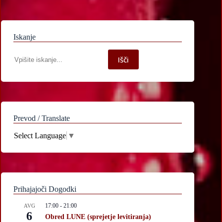
Iskanje
Iskanje
Išči
po
spletni
strani
Prevod / Translate
Select Language
▼
Prihajajoči Dogodki
17:00
-
21:00
AVG
6
Obred LUNE (sprejetje levitiranja)