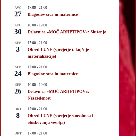
17:00
-
21:00
AVG
27
Blagoslov srca in maternice
10:00
-
19:00
AVG
30
Delavnica »MOČ ARHETIPOV«: Služenje
17:00
-
21:00
SEP
3
Obred LUNE (sprejetje takojšnje
materializacije)
17:00
-
21:00
SEP
24
Blagoslov srca in maternice
10:00
-
19:00
SEP
26
Delavnica »MOČ ARHETIPOV«:
Nezaželenost
17:00
-
21:00
OKT
8
Obred LUNE (sprejetje sposobnosti
obiskovanja vesolja)
17:00
-
21:00
OKT