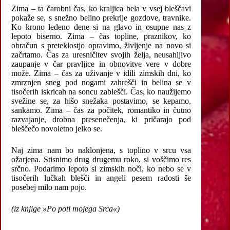
Zima – ta čarobni čas, ko kraljica bela v vsej bleščavi
pokaže se, s snežno belino prekrije gozdove, travnike.
Ko krono ledeno dene si na glavo in osupne nas z
lepoto biserno. Zima – čas topline, praznikov, ko
obračun s preteklostjo opravimo, življenje na novo si
začrtamo. Čas za uresničitev svojih želja, neusahljivo
zaupanje v čar pravljice in obnovitve vere v dobre
može. Zima – čas za uživanje v idili zimskih dni, ko
zmrznjen sneg pod nogami zahrešči in belina se v
tisočerih iskricah na soncu zablešči. Čas, ko naužijemo
svežine se, za hišo snežaka postavimo, se kepamo,
sankamo. Zima – čas za počitek, romantiko in čutno
razvajanje, drobna presenečenja, ki pričarajo pod
bleščečo novoletno jelko se.
Naj zima nam bo naklonjena, s toplino v srcu vsa
ožarjena. Stisnimo drug drugemu roko, si voščimo res
srčno. Podarimo lepoto si zimskih noči, ko nebo se v
tisočerih lučkah blešči in angeli pesem radosti še
posebej milo nam pojo.
(iz knjige »Po poti mojega Srca«)