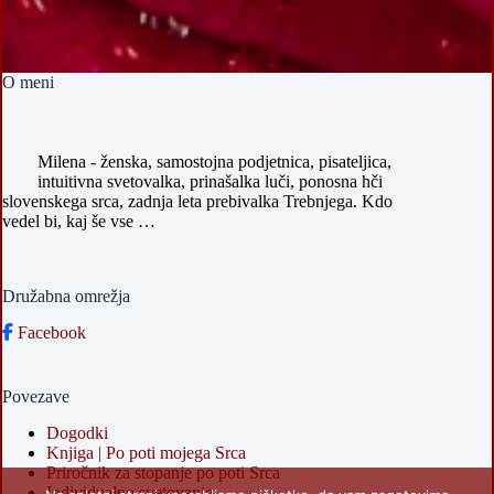
O meni
Milena - ženska, samostojna podjetnica, pisateljica,
intuitivna svetovalka, prinašalka luči, ponosna hči
slovenskega srca, zadnja leta prebivalka Trebnjega. Kdo
vedel bi, kaj še vse …
Družabna omrežja
Facebook
Povezave
Dogodki
Knjiga | Po poti mojega Srca
Priročnik za stopanje po poti Srca
Individualno svetovanje