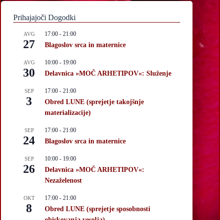
Prihajajoči Dogodki
17:00
-
21:00
AVG
27
Blagoslov srca in maternice
10:00
-
19:00
AVG
30
Delavnica »MOČ ARHETIPOV«: Služenje
17:00
-
21:00
SEP
3
Obred LUNE (sprejetje takojšnje
materializacije)
17:00
-
21:00
SEP
24
Blagoslov srca in maternice
10:00
-
19:00
SEP
26
Delavnica »MOČ ARHETIPOV«:
Nezaželenost
17:00
-
21:00
OKT
8
Obred LUNE (sprejetje sposobnosti
obiskovanja vesolja)