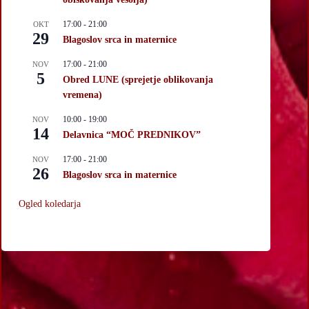
17:00
-
21:00
OKT
29
Blagoslov srca in maternice
17:00
-
21:00
NOV
5
Obred LUNE (sprejetje oblikovanja
vremena)
10:00
-
19:00
NOV
14
Delavnica “MOČ PREDNIKOV”
17:00
-
21:00
NOV
26
Blagoslov srca in maternice
Ogled koledarja