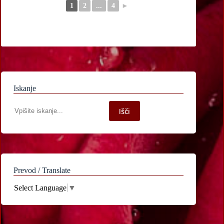
1
2
...
4
►
Iskanje
Iskanje
Išči
po
spletni
strani
Prevod / Translate
Select Language
▼