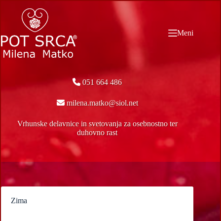
Skip
to
content
Meni
051 664 486
milena.matko@siol.net
Vrhunske delavnice in svetovanja za osebnostno ter
duhovno rast
Zima