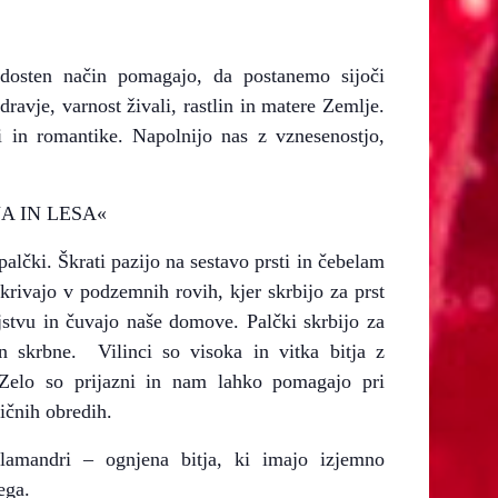
adosten način pomagajo, da postanemo sijoči
dravje, varnost živali, rastlin in matere Zemlje.
ti in romantike. Napolnijo nas z vznesenostjo,
A IN LESA«
palčki. Škrati pazijo na sestavo prsti in čebelam
krivajo v podzemnih rovih, kjer skrbijo za prst
jstvu in čuvajo naše domove. Palčki skrbijo za
n skrbne. Vilinci so visoka in vitka bitja z
 Zelo so prijazni in nam lahko pomagajo pri
gičnih obredih.
alamandri – ognjena bitja, ki imajo izjemno
ega.