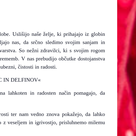
obe. Uslišijo naše želje, ki prihajajo iz globin
jajo nas, da srčno sledimo svojim sanjam in
varstva. So nežni zdravilci, ki s svojim rogom
sprememb. V nas prebudijo občutke dostojanstva
ubezni, čistosti in radosti.
C IN DELFINOV«
na lahkoten in radosten način pomagajo, da
osti ter nam vedno znova pokažejo, da lahko
o z veseljem in igrivostjo, prisluhnemo milemu