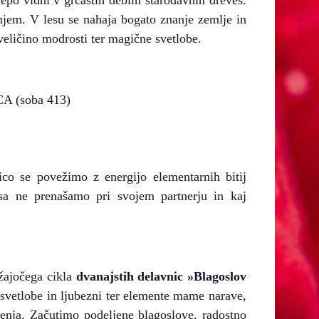
njem. V lesu se nahaja bogato znanje zemlje in
 veličino modrosti ter magične svetlobe.
CA (soba 413)
co se povežimo z energijo elementarnih bitij
esa ne prenašamo pri svojem partnerju in kaj
žajočega cikla
dvanajstih delavnic »Blagoslov
 svetlobe in ljubezni ter elemente mame narave,
enja. Začutimo podeljene blagoslove, radostno