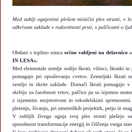
Med zublji ognjenimi plešem mistični ples strasti, v l
odkrivam zaklade v rodovitnosti prsti, s palčicami o lju
Obdani s toplino sonca
srčno vabljeni na delav
IN LESA«.
Med elementale zemlje sodijo škrati, vilinci, škratki in 
pomagajo pri opraševanju cvetov. Zemeljski škrati s
zemljo in skrite zaklade. Domači škrati pomagajo v
skrbijo za čarobnost vrtov, palčice pa so izjemno materi
z izjemnim mojstrstvom in rokodelskimi spretnostmi
pletenju, šivanju, pri umetniških projektih, petju in ma
V zubljih živega ognja svoj ples strasti plešejo s
sposobnost transformacije energij in čiščenja vsega star
V lesu prebivajo drevesni duhovi ali varb-utoni, ki so 