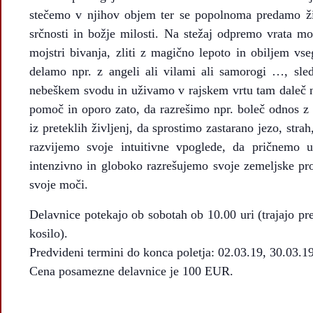
stečemo v njihov objem ter se popolnoma predamo živ
srčnosti in božje milosti. Na stežaj odpremo vrata mo
mojstri bivanja, zliti z magično lepoto in obiljem vs
delamo npr. z angeli ali vilami ali samorogi …, sle
nebeškem svodu in uživamo v rajskem vrtu tam daleč 
pomoč in oporo zato, da razrešimo npr. boleč odnos 
iz preteklih življenj, da sprostimo zastarano jezo, stra
razvijemo svoje intuitivne vpoglede, da pričnemo us
intenzivno in globoko razrešujemo svoje zemeljske p
svoje moči.
Delavnice potekajo ob sobotah ob 10.00 uri (trajajo
kosilo).
Predvideni termini do konca poletja: 02.03.19, 30.03.19
Cena posamezne delavnice je 100 EUR.