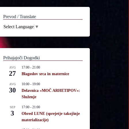
Prevod / Translate
Select Language
▼
Prihajajoči Dogodki
17:00
-
21:00
AVG
27
Blagoslov srca in maternice
10:00
-
19:00
AVG
30
Delavnica »MOČ ARHETIPOV«:
Služenje
17:00
-
21:00
SEP
3
Obred LUNE (sprejetje takojšnje
materializacije)