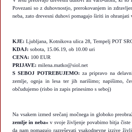
Povezani so z duhovnostjo, prerokovanjem in zdravlje
neba, zato drevesni duhovi pomagajo širiti in ohranjati
KJE:
Ljubljana, Kotnikova ulica 28, Tempelj POT SR
KDAJ:
sobota, 15.06.19, ob 10.00 uri
CENA:
100 EUR
PRIJAVE:
milena.matko@siol.net
S SEBOJ POTREBUJEMO:
za pripravo na delavni
zemlje, ognja in lesa ter jih narišimo; napišimo, č
občudujemo (risbo in zapis prinesimo s seboj)
Na vsakem izmed srečanj močnega in globoko preobra
zemlje in neba«
v svoje življenje povabimo bitja čiste
da nam pomagajo razreševati vsakodnevne izzive življ