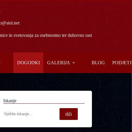
6
o@siol.net
ice in svetovanja za osebnostno ter duhovno rast
DOGODKI
GALERIJA
BLOG
PODJETJ
Iskanje
Iskanje
Išči
po
spletni
strani