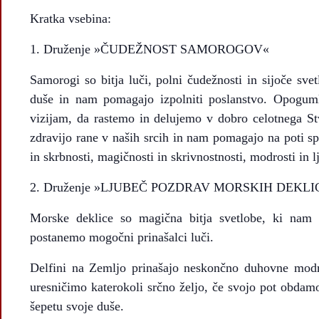
Kratka vsebina:
Druženje »ČUDEŽNOST SAMOROGOV«
Samorogi so bitja luči, polni čudežnosti in sijoče svetl
duše in nam pomagajo izpolniti poslanstvo. Opoguml
vizijam, da rastemo in delujemo v dobro celotnega St
zdravijo rane v naših srcih in nam pomagajo na poti 
in skrbnosti, magičnosti in skrivnostnosti, modrosti in lj
Druženje »LJUBEČ POZDRAV MORSKIH DEKLI
Morske deklice so magična bitja svetlobe, ki nam 
postanemo mogočni prinašalci luči.
Delfini na Zemljo prinašajo neskončno duhovne modr
uresničimo katerokoli srčno željo, če svojo pot obdam
šepetu svoje duše.