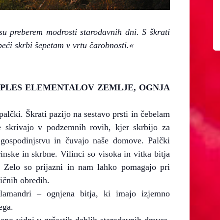
esu preberem modrosti starodavnih dni. S škrati
beči skrbi šepetam v vrtu čarobnosti.«
nico »PLES ELEMENTALOV ZEMLJE, OGNJA
palčki. Škrati pazijo na sestavo prsti in čebelam
e skrivajo v podzemnih rovih, kjer skrbijo za
 gospodinjstvu in čuvajo naše domove. Palčki
nske in skrbne. Vilinci so visoka in vitka bitja
. Zelo so prijazni in nam lahko pomagajo pri
gičnih obredih.
alamandri – ognjena bitja, ki imajo izjemno
ega.
lepo vidni v grčastih deblih starodavnih dreves.