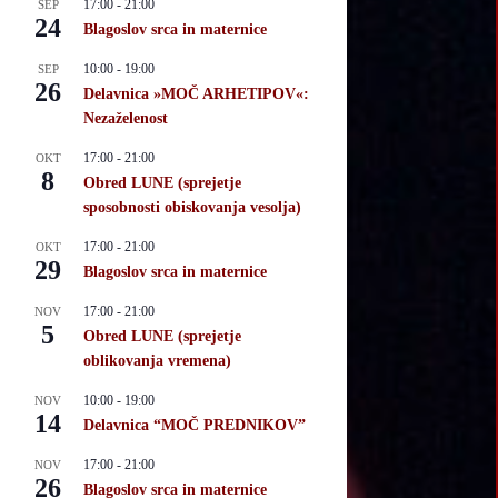
17:00
-
21:00
SEP
24
Blagoslov srca in maternice
10:00
-
19:00
SEP
26
Delavnica »MOČ ARHETIPOV«:
Nezaželenost
17:00
-
21:00
OKT
8
Obred LUNE (sprejetje
sposobnosti obiskovanja vesolja)
17:00
-
21:00
OKT
29
Blagoslov srca in maternice
17:00
-
21:00
NOV
5
Obred LUNE (sprejetje
oblikovanja vremena)
10:00
-
19:00
NOV
14
Delavnica “MOČ PREDNIKOV”
17:00
-
21:00
NOV
26
Blagoslov srca in maternice