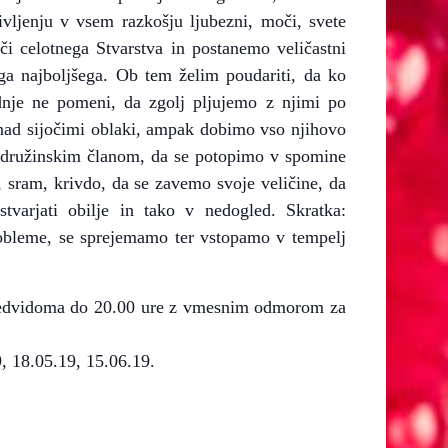
ljenju v vsem razkošju ljubezni, moči, svete
či celotnega Stvarstva in postanemo veličastni
ega najboljšega. Ob tem želim poudariti, da ko
dnje ne pomeni, da zgolj pljujemo z njimi po
nad sijočimi oblaki, ampak dobimo vso njihovo
z družinskim članom, da se potopimo v spomine
h, sram, krivdo, da se zavemo svoje veličine, da
tvarjati obilje in tako v nedogled. Skratka:
robleme, se sprejemamo ter vstopamo v tempelj
 predvidoma do 20.00 ure z vmesnim odmorom za
, 18.05.19, 15.06.19.