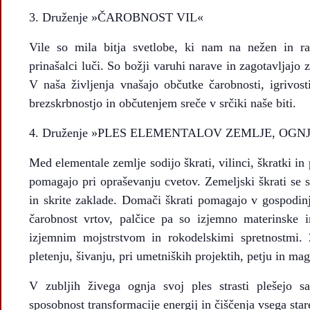
Druženje »ČAROBNOST VIL«
Vile so mila bitja svetlobe, ki nam na nežen in r
prinašalci luči. So božji varuhi narave in zagotavljajo z
V naša življenja vnašajo občutke čarobnosti, igrivos
brezskrbnostjo in občutenjem sreče v srčiki naše biti.
Druženje »PLES ELEMENTALOV ZEMLJE, OGNJ
Med elementale zemlje sodijo škrati, vilinci, škratki in 
pomagajo pri opraševanju cvetov. Zemeljski škrati se s
in skrite zaklade. Domači škrati pomagajo v gospodin
čarobnost vrtov, palčice pa so izjemno materinske i
izjemnim mojstrstvom in rokodelskimi spretnostmi.
pletenju, šivanju, pri umetniških projektih, petju in ma
V zubljih živega ognja svoj ples strasti plešejo s
sposobnost transformacije energij in čiščenja vsega star