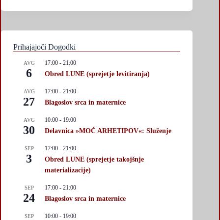
Prihajajoči Dogodki
17:00
-
21:00
AVG
6
Obred LUNE (sprejetje levitiranja)
17:00
-
21:00
AVG
27
Blagoslov srca in maternice
10:00
-
19:00
AVG
30
Delavnica »MOČ ARHETIPOV«: Služenje
17:00
-
21:00
SEP
3
Obred LUNE (sprejetje takojšnje
materializacije)
17:00
-
21:00
SEP
24
Blagoslov srca in maternice
10:00
-
19:00
SEP