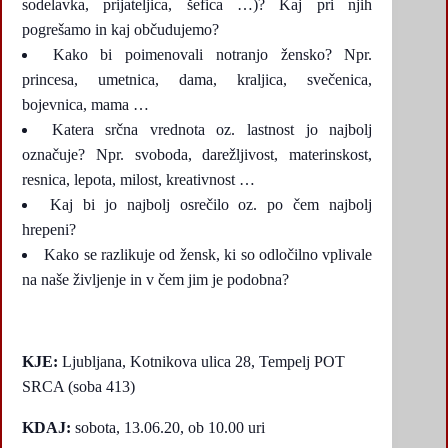
sodelavka, prijateljica, šefica …)? Kaj pri njih
pogrešamo in kaj občudujemo?
Kako bi poimenovali notranjo žensko? Npr.
princesa, umetnica, dama, kraljica, svečenica,
bojevnica, mama …
Katera srčna vrednota oz. lastnost jo najbolj
označuje? Npr. svoboda, darežljivost, materinskost,
resnica, lepota, milost, kreativnost …
Kaj bi jo najbolj osrečilo oz. po čem najbolj
hrepeni?
Kako se razlikuje od žensk, ki so odločilno vplivale
na naše življenje in v čem jim je podobna?
KJE:
Ljubljana, Kotnikova ulica 28, Tempelj POT
SRCA (soba 413)
KDAJ:
sobota, 13.06.20, ob 10.00 uri