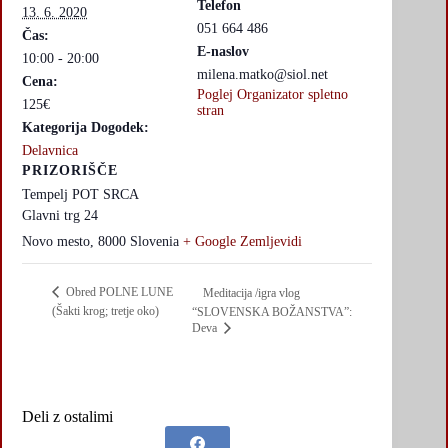
Telefon
13. 6. 2020
051 664 486
Čas:
E-naslov
10:00 - 20:00
milena.matko@siol.net
Cena:
Poglej Organizator spletno
125€
stran
Kategorija Dogodek:
Delavnica
PRIZORIŠČE
Tempelj POT SRCA
Glavni trg 24
Novo mesto
,
8000
Slovenia
+ Google Zemljevidi
Obred POLNE LUNE
Meditacija /igra vlog
(Šakti krog; tretje oko)
“SLOVENSKA BOŽANSTVA”:
Deva
Deli z ostalimi