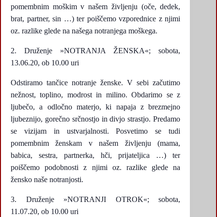
pomembnim moškim v našem življenju (oče, dedek,
brat, partner, sin …) ter poiščemo vzporednice z njimi
oz. razlike glede na našega notranjega moškega.
Druženje »NOTRANJA ŽENSKA«; sobota,
13.06.20, ob 10.00 uri
Odstiramo tančice notranje ženske. V sebi začutimo
nežnost, toplino, modrost in milino. Obdarimo se z
ljubečo, a odločno materjo, ki napaja z brezmejno
ljubeznijo, gorečno srčnostjo in divjo strastjo. Predamo
se vizijam in ustvarjalnosti. Posvetimo se tudi
pomembnim ženskam v našem življenju (mama,
babica, sestra, partnerka, hči, prijateljica …) ter
poiščemo podobnosti z njimi oz. razlike glede na
žensko naše notranjosti.
Druženje »NOTRANJI OTROK«; sobota,
11.07.20, ob 10.00 uri