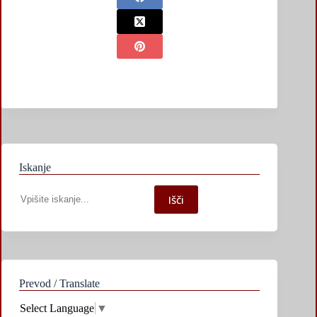
Iskanje
Iskanje
Išči
po
spletni
strani
Prevod / Translate
Select Language
▼