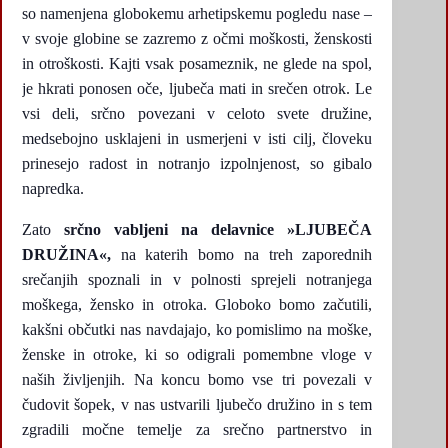
so namenjena globokemu arhetipskemu pogledu nase –
v svoje globine se zazremo z očmi moškosti, ženskosti
in otroškosti. Kajti vsak posameznik, ne glede na spol,
je hkrati ponosen oče, ljubeča mati in srečen otrok. Le
vsi deli, srčno povezani v celoto svete družine,
medsebojno usklajeni in usmerjeni v isti cilj, človeku
prinesejo radost in notranjo izpolnjenost, so gibalo
napredka.
Zato
srčno vabljeni na delavnice »LJUBEČA
DRUŽINA«,
na katerih bomo na treh zaporednih
srečanjih spoznali in v polnosti sprejeli notranjega
moškega, žensko in otroka. Globoko bomo začutili,
kakšni občutki nas navdajajo, ko pomislimo na moške,
ženske in otroke, ki so odigrali pomembne vloge v
naših življenjih. Na koncu bomo vse tri povezali v
čudovit šopek, v nas ustvarili ljubečo družino in s tem
zgradili močne temelje za srečno partnerstvo in