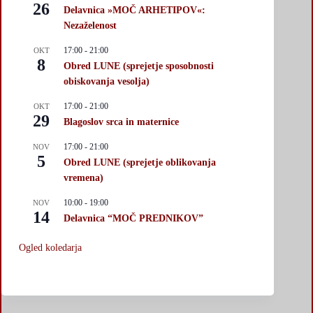
26
Delavnica »MOČ ARHETIPOV«:
Nezaželenost
17:00
-
21:00
OKT
8
Obred LUNE (sprejetje sposobnosti
obiskovanja vesolja)
17:00
-
21:00
OKT
29
Blagoslov srca in maternice
17:00
-
21:00
NOV
5
Obred LUNE (sprejetje oblikovanja
vremena)
10:00
-
19:00
NOV
14
Delavnica “MOČ PREDNIKOV”
Ogled koledarja