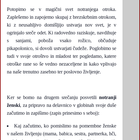
Potopimo se v magični svet notranjega otroka.
Zaplešemo in zapojemo skupaj z brezskrbnim otrokom,
ki z neusahljivo domišljijo ustvarja nov svet, je v
ogrinjalo sreče odet. Ki radovedno raziskuje, navdihuje
s sanjami, poboža vsako rožico, občuduje
pikapolonico, si dovoli ustvarjati čudeže. Poglobimo se
tudi v svoje otroštvo in mladost ter pogledamo, katere
otroške rane so še vedno nezaceljene in kako vplivajo
na naše trenutno zasebno ter poslovno življenje.
Ker se bomo na drugem srečanju posvetili
notranji
ženski
, za pripravo na delavnico v globinah svoje duše
začutimo in zapišimo (zapis prinesimo s seboj):
Kaj začutimo, ko pomislimo na pomembne ženske
v našem življenju (mama, babica, sestra, partnerka, hči,