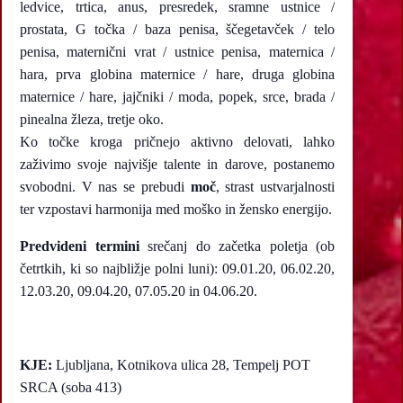
ledvice, trtica, anus, presredek, sramne ustnice /
prostata, G točka / baza penisa, ščegetavček / telo
penisa, maternični vrat / ustnice penisa, maternica /
hara, prva globina maternice / hare, druga globina
maternice / hare, jajčniki / moda, popek, srce, brada /
pinealna žleza, tretje oko.
Ko točke kroga pričnejo aktivno delovati, lahko
zaživimo svoje najvišje talente in darove, postanemo
svobodni. V nas se prebudi
moč
, strast ustvarjalnosti
ter vzpostavi harmonija med moško in žensko energijo.
Predvideni termini
srečanj do začetka poletja (ob
četrtkih, ki so najbližje polni luni): 09.01.20, 06.02.20,
12.03.20, 09.04.20, 07.05.20 in 04.06.20.
KJE:
Ljubljana, Kotnikova ulica 28, Tempelj POT
SRCA (soba 413)