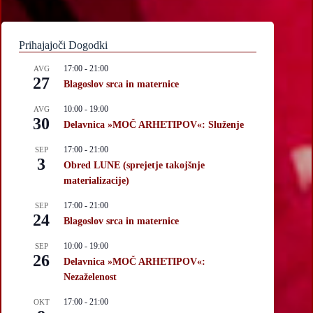
Prihajajoči Dogodki
17:00
-
21:00
AVG
27
Blagoslov srca in maternice
10:00
-
19:00
AVG
30
Delavnica »MOČ ARHETIPOV«: Služenje
17:00
-
21:00
SEP
3
Obred LUNE (sprejetje takojšnje
materializacije)
17:00
-
21:00
SEP
24
Blagoslov srca in maternice
10:00
-
19:00
SEP
26
Delavnica »MOČ ARHETIPOV«:
Nezaželenost
17:00
-
21:00
OKT