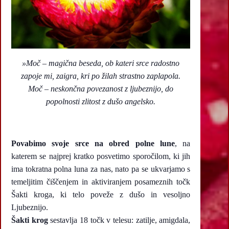
»
Moč – magična beseda, ob kateri srce radostno
zapoje mi, zaigra, kri po žilah strastno zaplapola.
Moč – neskončna povezanost z ljubeznijo, do
popolnosti zlitost z dušo angelsko.
Povabimo svoje srce na obred polne lune
, na
katerem se najprej kratko posvetimo sporočilom, ki jih
ima tokratna polna luna za nas, nato pa se ukvarjamo s
temeljitim čiščenjem in aktiviranjem posameznih točk
Šakti kroga, ki telo poveže z dušo in vesoljno
Ljubeznijo.
Šakti krog
sestavlja 18 točk v telesu: zatilje, amigdala,