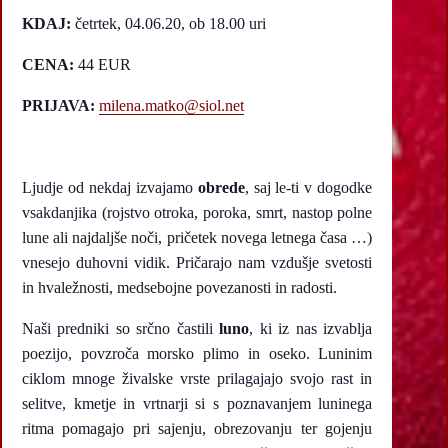
KDAJ:
četrtek, 04.06.20, ob 18.00 uri
CENA:
44 EUR
PRIJAVA:
milena.matko@siol.net
Ljudje od nekdaj izvajamo
obrede
, saj le-ti v dogodke
vsakdanjika (rojstvo otroka, poroka, smrt, nastop polne
lune ali najdaljše noči, pričetek novega letnega časa …)
vnesejo duhovni vidik. Pričarajo nam vzdušje svetosti
in hvaležnosti, medsebojne povezanosti in radosti.
Naši predniki so srčno častili
luno
, ki iz nas izvablja
poezijo, povzroča morsko plimo in oseko. Luninim
ciklom mnoge živalske vrste prilagajajo svojo rast in
selitve, kmetje in vrtnarji si s poznavanjem luninega
ritma pomagajo pri sajenju, obrezovanju ter gojenju