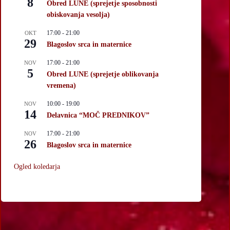
8
Obred LUNE (sprejetje sposobnosti
obiskovanja vesolja)
17:00
-
21:00
OKT
29
Blagoslov srca in maternice
17:00
-
21:00
NOV
5
Obred LUNE (sprejetje oblikovanja
vremena)
10:00
-
19:00
NOV
14
Delavnica “MOČ PREDNIKOV”
17:00
-
21:00
NOV
26
Blagoslov srca in maternice
Ogled koledarja