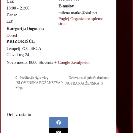
Čas:
E-naslov
18:00 - 21:00
milena.matko@siol.net
Cena:
Poglej Organizator spletno
44€
stran
Kategorija Dogodek:
Obred
PRIZORIŠČE
Tempelj POT SRCA
Glavni trg 24
Novo mesto
,
8000
Slovenia
+ Google Zemljevidi
Meditacija /igra vlog
Delavnica »Ljubeča družina«:
“SLOVENSKA BOŽANSTVA”:
NOTRANJA ŽENSKA
Maja
Deli z ostalimi