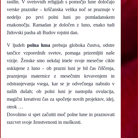
rastlin. V svetovnih religijah s pomočjo lune določajo
verske praznike – krščanska velika noč se praznuje v
nedeljo po prvi polni luni po pomladanskem
enakonočju. Ramadan je določen z luno, enako tudi
židovski pasha ali Budov rojstni dan.
V ljudeh
polna luna
prebuja globoka čustva, odstre
tančice vzporednih svetov, pomaga prizemljiti naše
vizije. Ženske smo nekdaj imele svoje mesečne cikle
usklajene z luno – ob prazni luni je bil čas čiščenja,
praznjenja maternice z mesečnim krvavenjem in
odstranjevanja vsega, kar se je odvečnega nabralo v
naših dušah; ob polni luni je nastopila ovulacija,
magični kreativni čas za spočetje novih projektov, idej,
otrok …
Dovolimo si spet začutiti moč polne lune in praznovati
razcvet svoje ženstvenosti in moškosti.