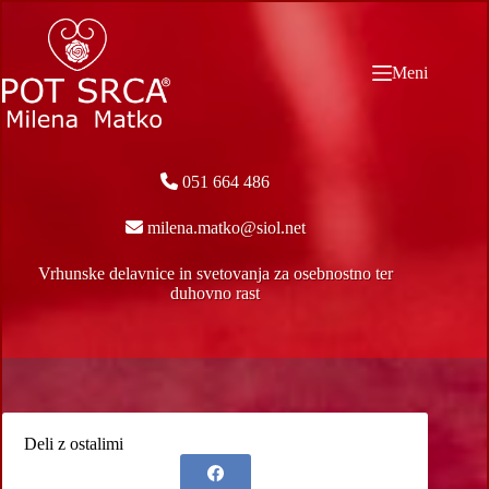
Skip
to
content
Meni
051 664 486
milena.matko@siol.net
Vrhunske delavnice in svetovanja za osebnostno ter
duhovno rast
Deli z ostalimi