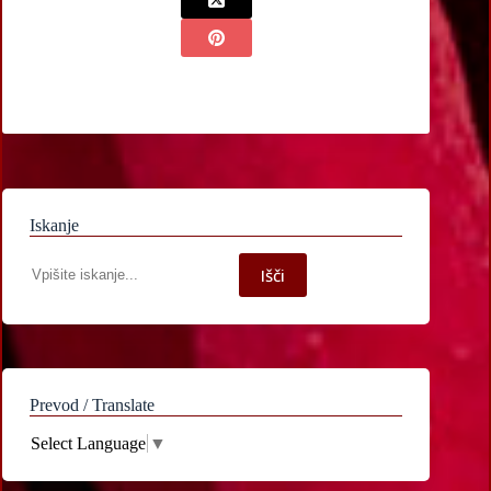
Iskanje
Iskanje
Išči
po
spletni
strani
Prevod / Translate
Select Language
▼