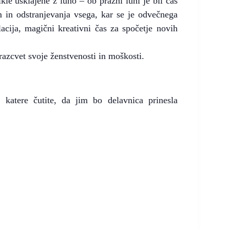
le usklajene z luno – ob prazni luni je bil čas
 in odstranjevanja vsega, kar se je odvečnega
lacija, magični kreativni čas za spočetje novih
razcvet svoje ženstvenosti in moškosti.
a katere čutite, da jim bo delavnica prinesla