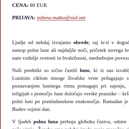
CENA:
80 EUR
PRIJAVA:
milena.matko@siol.net
Ljudje od nekdaj izvajamo
obrede
, saj le-ti v dogo
nastop polne lune ali najdaljše noči, pričetek novega l
nam vzdušje svetosti in hvaležnosti, medsebojne povezan
Naši predniki so srčno častili
luno
, ki iz nas izvab
Luninim ciklom mnoge živalske vrste prilagajajo sv
poznavanjem luninega ritma pomagajo pri sajenju, o
religijah s pomočjo lune določajo verske praznike – krš
polni luni po pomladanskem enakonočju. Ramadan je d
Budov rojstni dan.
V ljudeh
polna luna
prebuja globoka čustva, odstre 