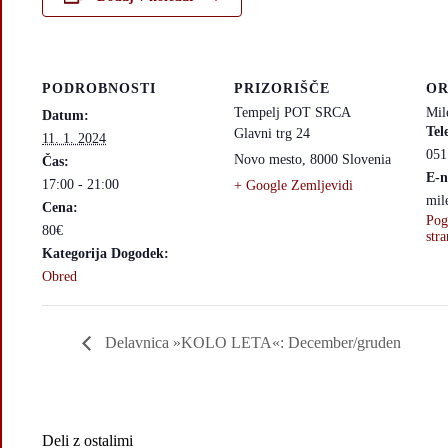
PODROBNOSTI
PRIZORIŠČE
OR
Tempelj POT SRCA
Mil
Datum:
Tel
Glavni trg 24
11. 1. 2024
051
Novo mesto
,
8000
Slovenia
Čas:
E-n
17:00 - 21:00
+ Google Zemljevidi
mil
Cena:
Pog
80€
stra
Kategorija Dogodek:
Obred
Delavnica »KOLO LETA«: December/gruden
Deli z ostalimi