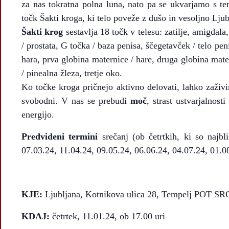
za nas tokratna polna luna, nato pa se ukvarjamo s t
točk Šakti kroga, ki telo poveže z dušo in vesoljno Ljub
Šakti krog
sestavlja 18 točk v telesu: zatilje, amigdala,
/ prostata, G točka / baza penisa, ščegetavček / telo pen
hara, prva globina maternice / hare, druga globina mater
/ pinealna žleza, tretje oko.
Ko točke kroga pričnejo aktivno delovati, lahko zaživ
svobodni. V nas se prebudi
moč
, strast ustvarjalnos
energijo.
Predvideni termini
srečanj (ob četrtkih, ki so najbl
07.03.24, 11.04.24, 09.05.24, 06.06.24, 04.07.24, 01.0
KJE:
Ljubljana, Kotnikova ulica 28, Tempelj POT SR
KDAJ:
četrtek, 11.01.24, ob 17.00 uri