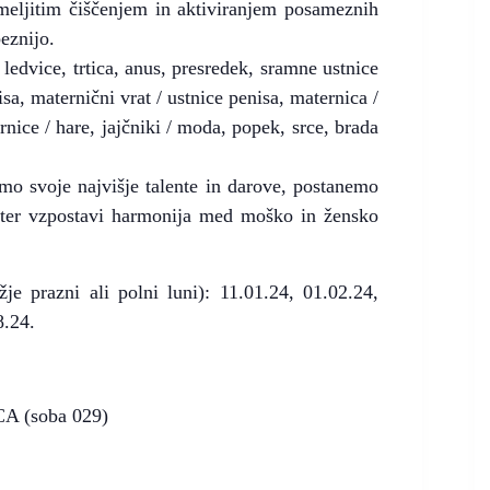
emeljitim čiščenjem in aktiviranjem posameznih
eznijo.
 ledvice, trtica, anus, presredek, sramne ustnice
isa, maternični vrat / ustnice penisa, maternica /
nice / hare, jajčniki / moda, popek, srce, brada
imo svoje najvišje talente in darove, postanemo
ti ter vzpostavi harmonija med moško in žensko
ižje prazni ali polni luni): 11.01.24, 01.02.24,
8.24.
CA (soba 029)