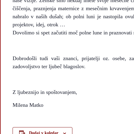
naše vizije. Ženske smo nekdaj imele svoje mesečne cik
čiščenja, praznjenja maternice z mesečnim krvavenjem
nabralo v naših dušah; ob polni luni je nastopila ovu
projektov, idej, otrok …
Dovolimo si spet začutiti moč polne lune in praznovati 
Dobrodošli tudi vaši znanci, prijatelji oz. osebe, z
zadovoljstvo ter ljubeč blagoslov.
Z ljubeznijo in spoštovanjem,
Milena Matko
Dodaj v koledar