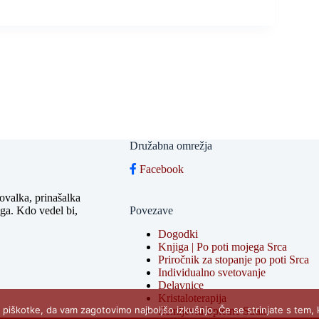
Družabna omrežja
Facebook
tovalka, prinašalka
ega. Kdo vedel bi,
Povezave
Dogodki
Knjiga | Po poti mojega Srca
Priročnik za stopanje po poti Srca
Individualno svetovanje
Delavnice
Kristaloterapija
 piškotke, da vam zagotovimo najboljšo izkušnjo. Če se strinjate s tem, k
Zemljevid Spletne Strani