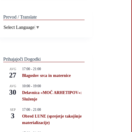
Prevod / Translate
Select Language
▼
Prihajajoči Dogodki
17:00
-
21:00
AVG
27
Blagoslov srca in maternice
10:00
-
19:00
AVG
30
Delavnica »MOČ ARHETIPOV«:
Služenje
17:00
-
21:00
SEP
3
Obred LUNE (sprejetje takojšnje
materializacije)