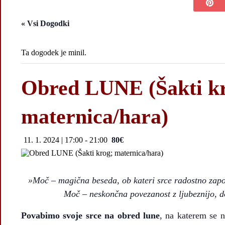
« Vsi Dogodki
Ta dogodek je minil.
Obred LUNE (Šakti k
maternica/hara)
11. 1. 2024 | 17:00
-
21:00
80€
»
Moč – magična beseda, ob kateri srce radostno zapoj
Moč – neskončna povezanost z ljubeznijo, do
Povabimo svoje srce na obred lune
, na katerem se n