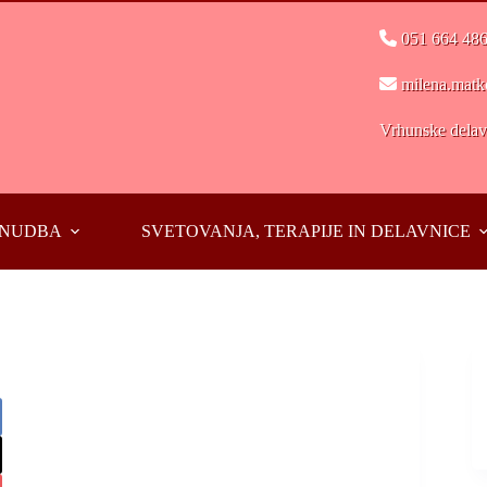
051 664 48
milena.matk
Vrhunske delavn
PONUDBA
SVETOVANJA, TERAPIJE IN DELAVNICE