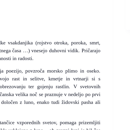
dke vsakdanjika (rojstvo otroka, poroka, smrt,
etnega časa …) vnesejo duhovni vidik. Pričarajo
osti in radosti.
lja poezijo, povzroča morsko plimo in oseko.
ojo rast in selitve, kmetje in vrtnarji si s
brezovanju ter gojenju rastlin. V svetovnih
čanska velika noč se praznuje v nedeljo po prvi
oločen z luno, enako tudi židovski pasha ali
tančice vzporednih svetov, pomaga prizemljiti