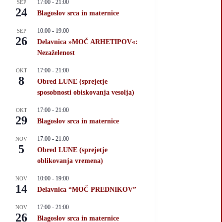
17:00
-
21:00
SEP
24
Blagoslov srca in maternice
10:00
-
19:00
SEP
26
Delavnica »MOČ ARHETIPOV«:
Nezaželenost
17:00
-
21:00
OKT
8
Obred LUNE (sprejetje
sposobnosti obiskovanja vesolja)
17:00
-
21:00
OKT
29
Blagoslov srca in maternice
17:00
-
21:00
NOV
5
Obred LUNE (sprejetje
oblikovanja vremena)
10:00
-
19:00
NOV
14
Delavnica “MOČ PREDNIKOV”
17:00
-
21:00
NOV
26
Blagoslov srca in maternice