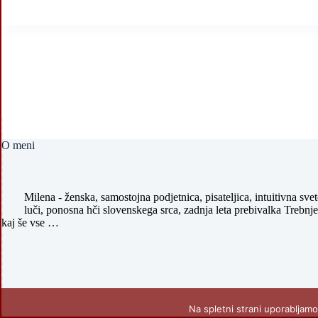
O meni
Milena - ženska, samostojna podjetnica, pisateljica, intuitivna sve
luči, ponosna hči slovenskega srca, zadnja leta prebivalka Trebnj
kaj še vse …
Na spletni strani uporabljamo