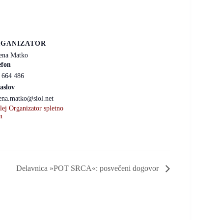
GANIZATOR
ena Matko
efon
 664 486
aslov
ena.matko@siol.net
lej Organizator spletno
n
Delavnica »POT SRCA«: posvečeni dogovor