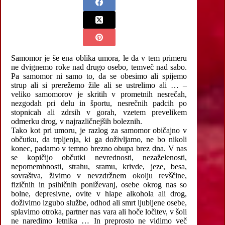
Samomor je še ena oblika umora, le da v tem primeru
ne dvignemo roke nad drugo osebo, temveč nad sabo.
Pa samomor ni samo to, da se obesimo ali spijemo
strup ali si prerežemo žile ali se ustrelimo ali … –
veliko samomorov je skritih v prometnih nesrečah,
nezgodah pri delu in športu, nesrečnih padcih po
stopnicah ali zdrsih v gorah, vzetem prevelikem
odmerku drog, v najrazličnejših boleznih.
Tako kot pri umoru, je razlog za samomor običajno v
občutku, da trpljenja, ki ga doživljamo, ne bo nikoli
konec, padamo v temno brezno obupa brez dna. V nas
se kopičijo občutki nevrednosti, nezaželenosti,
nepomembnosti, strahu, sramu, krivde, jeze, besa,
sovraštva, živimo v nevzdržnem okolju revščine,
fizičnih in psihičnih poniževanj, osebe okrog nas so
bolne, depresivne, ovite v hlape alkohola ali drog,
doživimo izgubo službe, odhod ali smrt ljubljene osebe,
splavimo otroka, partner nas vara ali hoče ločitev, v šoli
ne naredimo letnika … In preprosto ne vidimo več