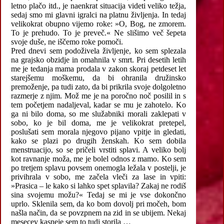
letno plačo itd., je naenkrat situacija videti veliko težja,
sedaj smo mi glavni igralci na platnu življenja. In tedaj
velikokrat obupno vijemo roke: »O, Bog, ne zmorem.
To je prehudo. To je preveč.« Ne slišimo več šepeta
svoje duše, ne iščemo roke pomoči.
Pred dnevi sem podoživela življenje, ko sem splezala
na grajsko obzidje in omahnila v smrt. Pri desetih letih
me je tedanja mama prodala v zakon skoraj petdeset let
starejšemu moškemu, da bi ohranila družinsko
premoženje, pa tudi zato, da bi prikrila svoje dolgoletno
razmerje z njim. Mož me je na poročno noč posilil in s
tem početjem nadaljeval, kadar se mu je zahotelo. Ko
ga ni bilo doma, so me služabniki morali zaklepati v
sobo, ko je bil doma, me je velikokrat pretepel,
poslušati sem morala njegovo pijano vpitje in gledati,
kako se plazi po drugih ženskah. Ko sem dobila
menstruacijo, so se pričeli vrstiti splavi. A veliko bolj
kot ravnanje moža, me je bolel odnos z mamo. Ko sem
po tretjem splavu povsem onemogla ležala v postelji, je
privihrala v sobo, me začela vleči za lase in vpiti:
»Prasica – le kako si lahko spet splavila? Zakaj ne rodiš
sina svojemu možu?« Tedaj se mi je vse dokončno
uprlo. Sklenila sem, da ko bom dovolj pri močeh, bom
našla način, da se povzpnem na zid in se ubijem. Nekaj
mesecev kasneje sem to tudi storila …