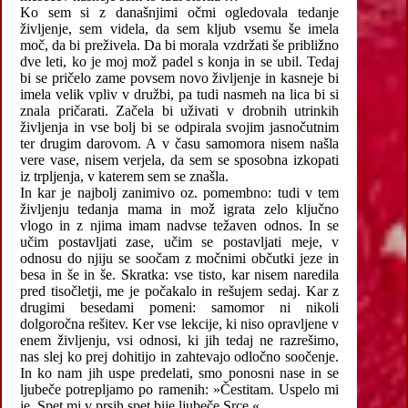
Ko sem si z današnjimi očmi ogledovala tedanje
življenje, sem videla, da sem kljub vsemu še imela
moč, da bi preživela. Da bi morala vzdržati še približno
dve leti, ko je moj mož padel s konja in se ubil. Tedaj
bi se pričelo zame povsem novo življenje in kasneje bi
imela velik vpliv v družbi, pa tudi nasmeh na lica bi si
znala pričarati. Začela bi uživati v drobnih utrinkih
življenja in vse bolj bi se odpirala svojim jasnočutnim
ter drugim darovom. A v času samomora nisem našla
vere vase, nisem verjela, da sem se sposobna izkopati
iz trpljenja, v katerem sem se znašla.
In kar je najbolj zanimivo oz. pomembno: tudi v tem
življenju tedanja mama in mož igrata zelo ključno
vlogo in z njima imam nadvse težaven odnos. In se
učim postavljati zase, učim se postavljati meje, v
odnosu do njiju se soočam z močnimi občutki jeze in
besa in še in še. Skratka: vse tisto, kar nisem naredila
pred tisočletji, me je počakalo in rešujem sedaj. Kar z
drugimi besedami pomeni: samomor ni nikoli
dolgoročna rešitev. Ker vse lekcije, ki niso opravljene v
enem življenju, vsi odnosi, ki jih tedaj ne razrešimo,
nas slej ko prej dohitijo in zahtevajo odločno soočenje.
In ko nam jih uspe predelati, smo ponosni nase in se
ljubeče potrepljamo po ramenih: »Čestitam. Uspelo mi
je. Spet mi v prsih spet bije ljubeče Srce.«