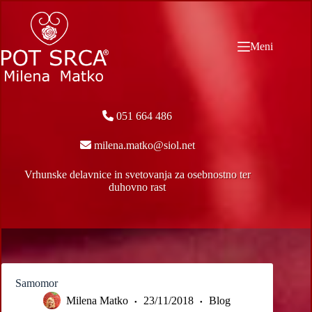
Skip
to
content
Meni
051 664 486
milena.matko@siol.net
Vrhunske delavnice in svetovanja za osebnostno ter
duhovno rast
Samomor
Milena Matko
23/11/2018
Blog