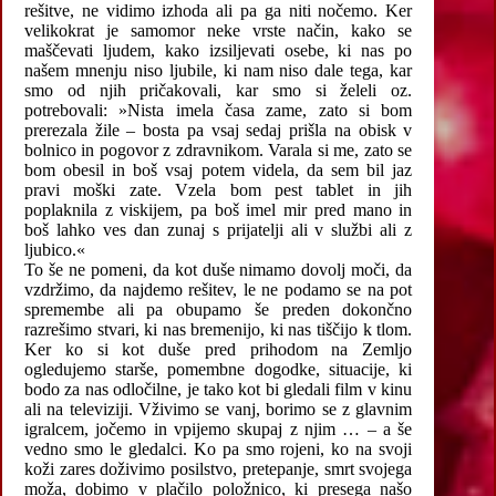
rešitve, ne vidimo izhoda ali pa ga niti nočemo. Ker
velikokrat je samomor neke vrste način, kako se
maščevati ljudem, kako izsiljevati osebe, ki nas po
našem mnenju niso ljubile, ki nam niso dale tega, kar
smo od njih pričakovali, kar smo si želeli oz.
potrebovali: »Nista imela časa zame, zato si bom
prerezala žile – bosta pa vsaj sedaj prišla na obisk v
bolnico in pogovor z zdravnikom. Varala si me, zato se
bom obesil in boš vsaj potem videla, da sem bil jaz
pravi moški zate. Vzela bom pest tablet in jih
poplaknila z viskijem, pa boš imel mir pred mano in
boš lahko ves dan zunaj s prijatelji ali v službi ali z
ljubico.«
To še ne pomeni, da kot duše nimamo dovolj moči, da
vzdržimo, da najdemo rešitev, le ne podamo se na pot
spremembe ali pa obupamo še preden dokončno
razrešimo stvari, ki nas bremenijo, ki nas tiščijo k tlom.
Ker ko si kot duše pred prihodom na Zemljo
ogledujemo starše, pomembne dogodke, situacije, ki
bodo za nas odločilne, je tako kot bi gledali film v kinu
ali na televiziji. Vživimo se vanj, borimo se z glavnim
igralcem, jočemo in vpijemo skupaj z njim … – a še
vedno smo le gledalci. Ko pa smo rojeni, ko na svoji
koži zares doživimo posilstvo, pretepanje, smrt svojega
moža, dobimo v plačilo položnico, ki presega našo