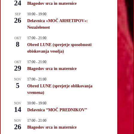
24
Blagoslov srca in maternice
10:00
-
19:00
SEP
26
Delavnica »MOČ ARHETIPOV«:
Nezaželenost
17:00
-
21:00
OKT
8
Obred LUNE (sprejetje sposobnosti
obiskovanja vesolja)
17:00
-
21:00
OKT
29
Blagoslov srca in maternice
17:00
-
21:00
NOV
5
Obred LUNE (sprejetje oblikovanja
vremena)
10:00
-
19:00
NOV
14
Delavnica “MOČ PREDNIKOV”
17:00
-
21:00
NOV
26
Blagoslov srca in maternice