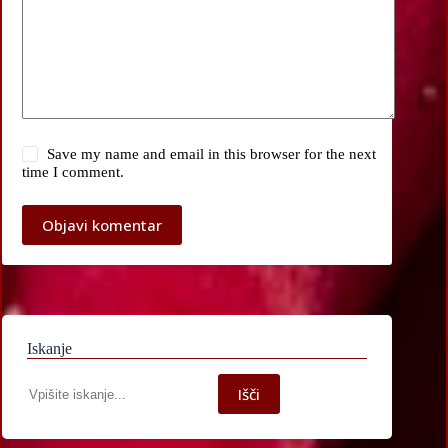
Save my name and email in this browser for the next
time I comment.
Objavi komentar
Iskanje
Iskanje
Išči
po
spletni
strani