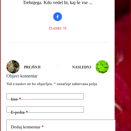
Trebnjega. Kdo vedel bi, kaj še vse ...
ČLANKI: 79
PREJŠNJI
NASLEDNJ
Objavi komentar
Vaš e-naslov ne bo objavljen.
*
označuje zahtevana polja
Ime
*
E-pošta
*
Dodaj komentar
*