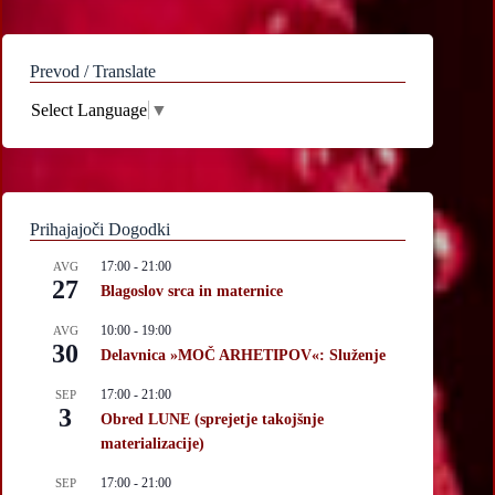
Prevod / Translate
Select Language
▼
Prihajajoči Dogodki
17:00
-
21:00
AVG
27
Blagoslov srca in maternice
10:00
-
19:00
AVG
30
Delavnica »MOČ ARHETIPOV«: Služenje
17:00
-
21:00
SEP
3
Obred LUNE (sprejetje takojšnje
materializacije)
17:00
-
21:00
SEP