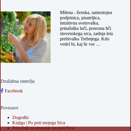
Milena - ženska, samostojna
podjetnica, pisateljica,
intuitivna svetovalka,
prinašalka luči, ponosna hči
slovenskega srca, zadnja leta
prebivalka Trebnjega. Kdo
vedel bi, kaj še vse …
Družabna omrežja
Facebook
Povezave
Dogodki
Knjiga | Po poti mojega Srca
Priročnik za stopanje po poti Srca