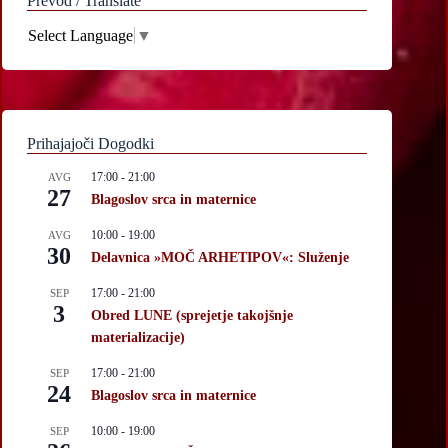
Prevod / Translate
Select Language
▼
Prihajajoči Dogodki
17:00
-
21:00
AVG
27
Blagoslov srca in maternice
10:00
-
19:00
AVG
30
Delavnica »MOČ ARHETIPOV«: Služenje
17:00
-
21:00
SEP
3
Obred LUNE (sprejetje takojšnje
materializacije)
17:00
-
21:00
SEP
24
Blagoslov srca in maternice
10:00
-
19:00
SEP