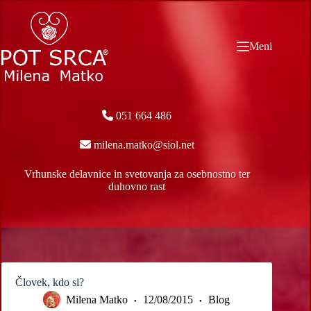
Skip
to
content
Meni
051 664 486
milena.matko@siol.net
Vrhunske delavnice in svetovanja za osebnostno ter
duhovno rast
Človek, kdo si?
Milena Matko
12/08/2015
Blog