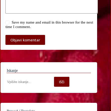
Save my name and email in this browser for the next
time I comment.
Objavi komentar
Iskanje
Iskanje
Išči
po
spletni
strani