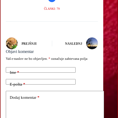
ČLANKI: 79
PREJŠNJI
NASLEDNJ
Objavi komentar
Vaš e-naslov ne bo objavljen.
*
označuje zahtevana polja
Ime
*
E-pošta
*
Dodaj komentar
*