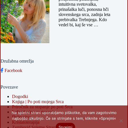
intuitivna svetovalka,
prinašalka luči, ponosna hči
slovenskega srca, zadnja leta
prebivalka Trebnjega. Kdo
vedel bi, kaj še vse …
Družabna omrežja
Facebook
Povezave
Dogodki
Knjiga | Po poti mojega Srca
Priročnik za stopanje po poti Srca
Individualno svetovanje
Na spletni strani uporabljamo piškotke, da vam zagotovimo
Delavnice
najboljšo izkušnjo. Če se strinjate s tem, kliknite »Sprejmi«
Kristaloterapija
Sprejmi
Zemljevid Spletne Strani