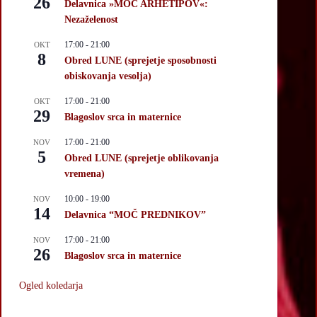
26
Delavnica »MOČ ARHETIPOV«:
Nezaželenost
17:00
-
21:00
OKT
8
Obred LUNE (sprejetje sposobnosti
obiskovanja vesolja)
17:00
-
21:00
OKT
29
Blagoslov srca in maternice
17:00
-
21:00
NOV
5
Obred LUNE (sprejetje oblikovanja
vremena)
10:00
-
19:00
NOV
14
Delavnica “MOČ PREDNIKOV”
17:00
-
21:00
NOV
26
Blagoslov srca in maternice
Ogled koledarja