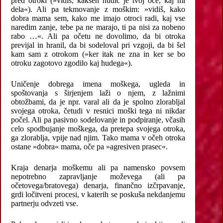
pred otroki (»vidiš, kakšen hudič je tvoj oče, kaj mi
dela«). Ali pa tekmovanje z moškim: »vidiš, kako
dobra mama sem, kako me imajo otroci radi, kaj vse
naredim zanje, tebe pa ne marajo, ti pa nisi za nobeno
rabo …«. Ali pa očetu ne dovolimo, da bi otroka
previjal in hranil, da bi sodeloval pri vzgoji, da bi šel
kam sam z otrokom (»ker itak ne zna in ker se bo
otroku zagotovo zgodilo kaj hudega«).
Uničenje dobrega imena moškega, ugleda in
spoštovanja s širjenjem laži o njem, z lažnimi
obtožbami, da je npr. varal ali da je spolno zlorabljal
svojega otroka, četudi v resnici moški tega ni nikdar
počel. Ali pa pasivno sodelovanje in podpiranje, včasih
celo spodbujanje moškega, da pretepa svojega otroka,
ga zlorablja, vpije nad njim. Tako mama v očeh otroka
ostane »dobra« mama, oče pa »agresiven prasec«.
Kraja denarja moškemu ali pa namensko povsem
nepotrebno zapravljanje moževega (ali pa
očetovega/bratovega) denarja, finančno izčrpavanje,
grdi ločitveni procesi, v katerih se poskuša nekdanjemu
partnerju odvzeti vse.