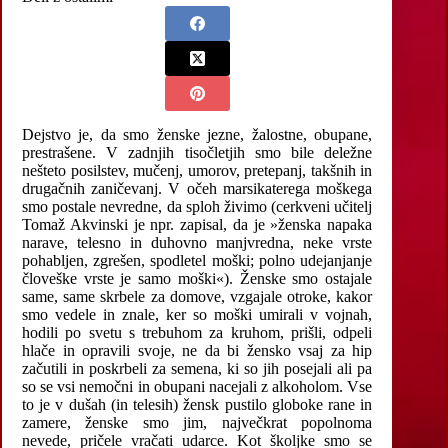
Dejstvo je, da smo ženske jezne, žalostne, obupane,
prestrašene. V zadnjih tisočletjih smo bile deležne
nešteto posilstev, mučenj, umorov, pretepanj, takšnih in
drugačnih zaničevanj. V očeh marsikaterega moškega
smo postale nevredne, da sploh živimo (cerkveni učitelj
Tomaž Akvinski je npr. zapisal, da je »ženska napaka
narave, telesno in duhovno manjvredna, neke vrste
pohabljen, zgrešen, spodletel moški; polno udejanjanje
človeške vrste je samo moški«). Ženske smo ostajale
same, same skrbele za domove, vzgajale otroke, kakor
smo vedele in znale, ker so moški umirali v vojnah,
hodili po svetu s trebuhom za kruhom, prišli, odpeli
hlače in opravili svoje, ne da bi žensko vsaj za hip
začutili in poskrbeli za semena, ki so jih posejali ali pa
so se vsi nemočni in obupani nacejali z alkoholom. Vse
to je v dušah (in telesih) žensk pustilo globoke rane in
zamere, ženske smo jim, največkrat popolnoma
nevede, pričele vračati udarce. Kot školjke smo se