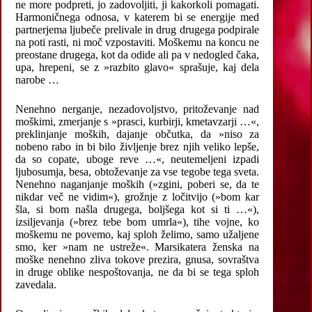
ne more podpreti, jo zadovoljiti, ji kakorkoli pomagati.
Harmoničnega odnosa, v katerem bi se energije med
partnerjema ljubeče prelivale in drug drugega podpirale
na poti rasti, ni moč vzpostaviti. Moškemu na koncu ne
preostane drugega, kot da odide ali pa v nedogled čaka,
upa, hrepeni, se z »razbito glavo« sprašuje, kaj dela
narobe …
Nenehno nerganje, nezadovoljstvo, pritoževanje nad
moškimi, zmerjanje s »prasci, kurbirji, kmetavzarji …«,
preklinjanje moških, dajanje občutka, da »niso za
nobeno rabo in bi bilo življenje brez njih veliko lepše,
da so copate, uboge reve …«, neutemeljeni izpadi
ljubosumja, besa, obtoževanje za vse tegobe tega sveta.
Nenehno naganjanje moških (»zgini, poberi se, da te
nikdar več ne vidim«), grožnje z ločitvijo (»bom kar
šla, si bom našla drugega, boljšega kot si ti …«),
izsiljevanja (»brez tebe bom umrla«), tihe vojne, ko
moškemu ne povemo, kaj sploh želimo, samo užaljene
smo, ker »nam ne ustreže«. Marsikatera ženska na
moške nenehno zliva tokove prezira, gnusa, sovraštva
in druge oblike nespoštovanja, ne da bi se tega sploh
zavedala.