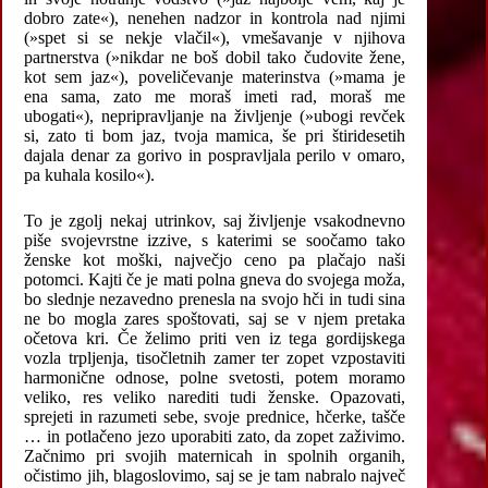
dobro zate«), nenehen nadzor in kontrola nad njimi
(»spet si se nekje vlačil«), vmešavanje v njihova
partnerstva (»nikdar ne boš dobil tako čudovite žene,
kot sem jaz«), poveličevanje materinstva (»mama je
ena sama, zato me moraš imeti rad, moraš me
ubogati«), nepripravljanje na življenje (»ubogi revček
si, zato ti bom jaz, tvoja mamica, še pri štiridesetih
dajala denar za gorivo in pospravljala perilo v omaro,
pa kuhala kosilo«).
To je zgolj nekaj utrinkov, saj življenje vsakodnevno
piše svojevrstne izzive, s katerimi se soočamo tako
ženske kot moški, največjo ceno pa plačajo naši
potomci. Kajti če je mati polna gneva do svojega moža,
bo slednje nezavedno prenesla na svojo hči in tudi sina
ne bo mogla zares spoštovati, saj se v njem pretaka
očetova kri. Če želimo priti ven iz tega gordijskega
vozla trpljenja, tisočletnih zamer ter zopet vzpostaviti
harmonične odnose, polne svetosti, potem moramo
veliko, res veliko narediti tudi ženske. Opazovati,
sprejeti in razumeti sebe, svoje prednice, hčerke, tašče
… in potlačeno jezo uporabiti zato, da zopet zaživimo.
Začnimo pri svojih maternicah in spolnih organih,
očistimo jih, blagoslovimo, saj se je tam nabralo največ