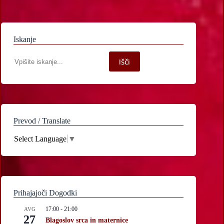
Iskanje
Iskanje
Išči
po
spletni
strani
Prevod / Translate
Select Language
▼
Prihajajoči Dogodki
17:00
-
21:00
AVG
27
Blagoslov srca in maternice