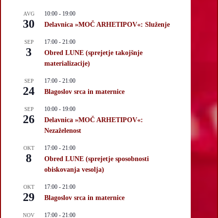
10:00
-
19:00
AVG
30
Delavnica »MOČ ARHETIPOV«: Služenje
17:00
-
21:00
SEP
3
Obred LUNE (sprejetje takojšnje
materializacije)
17:00
-
21:00
SEP
24
Blagoslov srca in maternice
10:00
-
19:00
SEP
26
Delavnica »MOČ ARHETIPOV«:
Nezaželenost
17:00
-
21:00
OKT
8
Obred LUNE (sprejetje sposobnosti
obiskovanja vesolja)
17:00
-
21:00
OKT
29
Blagoslov srca in maternice
17:00
-
21:00
NOV