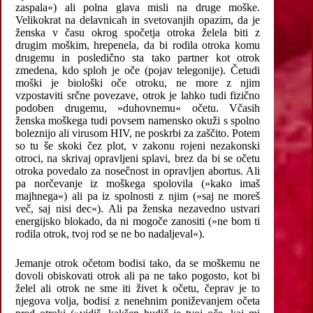
zaspala«) ali polna glava misli na druge moške.
Velikokrat na delavnicah in svetovanjih opazim, da je
ženska v času okrog spočetja otroka želela biti z
drugim moškim, hrepenela, da bi rodila otroka komu
drugemu in posledično sta tako partner kot otrok
zmedena, kdo sploh je oče (pojav telegonije). Četudi
moški je biološki oče otroku, ne more z njim
vzpostaviti srčne povezave, otrok je lahko tudi fizično
podoben drugemu, »duhovnemu« očetu. Včasih
ženska moškega tudi povsem namensko okuži s spolno
boleznijo ali virusom HIV, ne poskrbi za zaščito. Potem
so tu še skoki čez plot, v zakonu rojeni nezakonski
otroci, na skrivaj opravljeni splavi, brez da bi se očetu
otroka povedalo za nosečnost in opravljen abortus. Ali
pa norčevanje iz moškega spolovila (»kako imaš
majhnega«) ali pa iz spolnosti z njim (»saj ne moreš
več, saj nisi dec«). Ali pa ženska nezavedno ustvari
energijsko blokado, da ni mogoče zanositi (»ne bom ti
rodila otrok, tvoj rod se ne bo nadaljeval«).
Jemanje otrok očetom bodisi tako, da se moškemu ne
dovoli obiskovati otrok ali pa ne tako pogosto, kot bi
želel ali otrok ne sme iti živet k očetu, čeprav je to
njegova volja, bodisi z nenehnim poniževanjem očeta