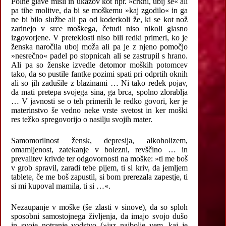
Polne glave misli in ukazov kot npr. »crkni, ubij se« ali
pa tihe molitve, da bi se moškemu »kaj zgodilo« in ga
ne bi bilo službe ali pa od koderkoli že, ki se kot nož
zarinejo v srce moškega, četudi niso nikoli glasno
izgovorjene. V preteklosti niso bili redki primeri, ko je
ženska naročila uboj moža ali pa je z njeno pomočjo
»nesrečno« padel po stopnicah ali se zastrupil s hrano.
Ali pa so ženske izvedle detomor moških potomcev
tako, da so pustile fantke pozimi spati pri odprtih oknih
ali so jih zadušile z blazinami … Ni tako redek pojav,
da mati pretepa svojega sina, ga brca, spolno zlorablja
… V javnosti se o teh primerih le redko govori, ker je
materinstvo še vedno neke vrste svetost in ker moški
res težko spregovorijo o nasilju svojih mater.
Samomorilnost žensk, depresija, alkoholizem,
omamljenost, zatekanje v bolezni, revščino … in
prevalitev krivde ter odgovornosti na moške: »ti me boš
v grob spravil, zaradi tebe pijem, ti si kriv, da jemljem
tablete, če me boš zapustil, si bom prerezala zapestje, ti
si mi kupoval mamila, ti si …«.
Nezaupanje v moške (še zlasti v sinove), da so sploh
sposobni samostojnega življenja, da imajo svojo dušo
in svoje notranje vodstvo (»jaz najbolje vem, kaj je