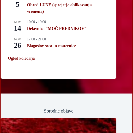
5
Obred LUNE (sprejetje oblikovanja
vremena)
10:00
-
19:00
NOV
14
Delavnica “MOČ PREDNIKOV”
17:00
-
21:00
NOV
26
Blagoslov srca in maternice
Ogled koledarja
Sorodne objave