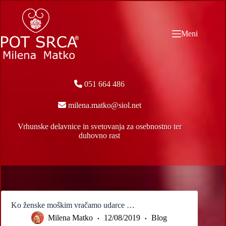
Skip
to
content
Meni
051 664 486
milena.matko@siol.net
Vrhunske delavnice in svetovanja za osebnostno ter
duhovno rast
Ko ženske moškim vračamo udarce …
Milena Matko
12/08/2019
Blog