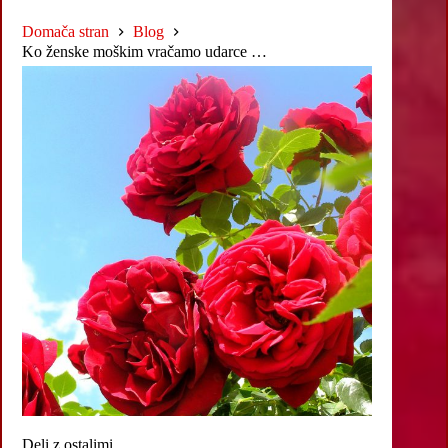
Domača stran
Blog
Ko ženske moškim vračamo udarce …
Deli z ostalimi