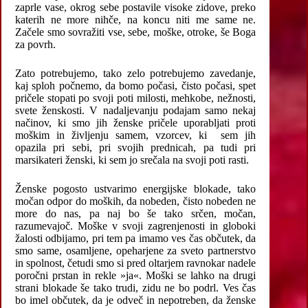
zaprle vase, okrog sebe postavile visoke zidove, preko
katerih ne more nihče, na koncu niti me same ne.
Začele smo sovražiti vse, sebe, moške, otroke, še Boga
za povrh.
Zato potrebujemo, tako zelo potrebujemo zavedanje,
kaj sploh počnemo, da bomo počasi, čisto počasi, spet
pričele stopati po svoji poti milosti, mehkobe, nežnosti,
svete ženskosti. V nadaljevanju podajam samo nekaj
načinov, ki smo jih ženske pričele uporabljati proti
moškim in življenju samem, vzorcev, ki sem jih
opazila pri sebi, pri svojih prednicah, pa tudi pri
marsikateri ženski, ki sem jo srečala na svoji poti rasti.
Ženske pogosto ustvarimo energijske blokade, tako
močan odpor do moških, da nobeden, čisto nobeden ne
more do nas, pa naj bo še tako srčen, močan,
razumevajoč. Moške v svoji zagrenjenosti in globoki
žalosti odbijamo, pri tem pa imamo ves čas občutek, da
smo same, osamljene, opeharjene za sveto partnerstvo
in spolnost, četudi smo si pred oltarjem ravnokar nadele
poročni prstan in rekle »ja«. Moški se lahko na drugi
strani blokade še tako trudi, zidu ne bo podrl. Ves čas
bo imel občutek, da je odveč in nepotreben, da ženske