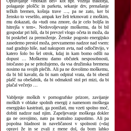
Opravljanje »moških del« kot npr. vožnja traktorja,
polaganje ploščic in parketa, sekanje drv, prenašanje
težkih bremen, košnja trave …, pa ne zato, ker bi
žensko to veselilo, ampak ker želi tekmovati z moškim,
mu dokazati, da »tudi ona zmore, da je celo boljša in
hitrejša v tem«. Nedovoljevanje moškemu, da bi bil
gospodar pri hiši, da bi prevzel vlogo očeta in moža, da
bi poskrbel za premoženje. Ženske pogosto energijsko
zasedemo prestol moža, prevzamemo nadzor nad vsem:
nad gradnjo hiše, nad nakupom avta, nad odločitvijo, v
katero šolo bo šel otrok, kdaj in kam bomo odšli na
dopust … Moškemu damo občutek nesposobnosti,
istočasno pa se pritožujemo, da vsa družinska bremena
nosimo na svojih plečih. Ali pa ne dovolimo moškemu,
da bi bil kavalir, da bi nam odpiral vrata, da bi obesil
plašč na obešalnik, da bi odmaknil stol pri mizi, da bi
plačal večerjo …
Vabljenje moških v pornografske prizore, zavijanje
moških v oblake spolnih energij z namenom moškega
energijsko kastrirati, ga ponižati, mu vzeti spolno moč,
dobiti nadzor nad njim. Zapeljevanje moškega dokler
ga ne osvojimo, nato pa teatralno zapustimo. Ali pa
popolna hladnost in naveličanost v spolnosti (»daj
opravi že in se zvali z mene dol, da bom lahko