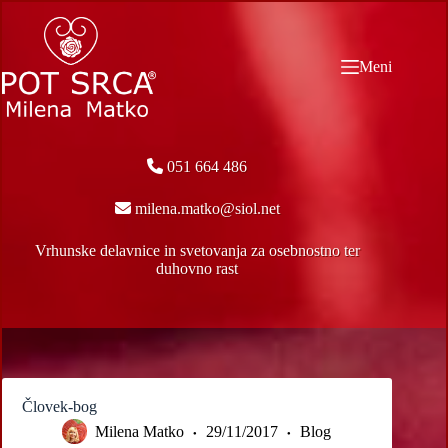
Skip
to
content
Meni
051 664 486
milena.matko@siol.net
Vrhunske delavnice in svetovanja za osebnostno ter
duhovno rast
Človek-bog
Milena Matko
29/11/2017
Blog