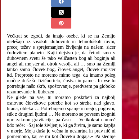
Večkrat se zgodi, da imajo osebe, ki se na Zemljo
utelešajo iz visokih duhovnih in tehnoloških ravni,
precej težav s sprejemanjem življenja na našem, sicer
čudovitem planetu. Kajti dejstvo je, da četudi smo v
duhovnem svetu še tako veličasten bog ali boginja ali
angel ali mojster ali otrok vesolja ali … smo na Zemlji
lahko samo človek-bog, človek-angel, človek-mojster
itd. Preprosto ne moremo mimo tega, da imamo poleg
močne duše še fizično telo, čustva in pamet. In vse to
potrebuje našo skrb, spoštovanje, predvsem pa globoko
razumevanje in ljubezen …
Ne glede na vse, tu moramo poskrbeti za najbolj
osnovne človekove potrebe kot so streha nad glavo,
hrana, obleka … Potrebujemo spanje in nego, pogovor,
stik z drugimi ljudmi … Ne moremo se povsem izogniti
npr. zakonu gravitacije, pa času … Velikokrat namreč
kdo reče: »Saj tole življenje, ki ga živim, je samo kaplja
v morje. Moja duša je večna in nesmrtna in prav nič ni
pomembno, kaj se mi kot človeku dogaja.« Pa slednje