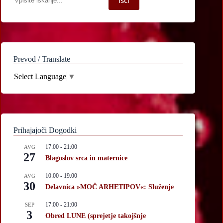
Išči
po
spletni
strani
Prevod / Translate
Select Language
▼
Prihajajoči Dogodki
17:00
-
21:00
AVG
27
Blagoslov srca in maternice
10:00
-
19:00
AVG
30
Delavnica »MOČ ARHETIPOV«: Služenje
17:00
-
21:00
SEP
3
Obred LUNE (sprejetje takojšnje