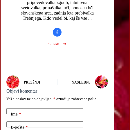
pripovedovalka zgodb, intuitivna
svetovalka, prinašalka luči, ponosna hči
slovenskega srca, zadnja leta prebivalka
Trebnjega. Kdo vedel bi, kaj še vse ...
ČLANKI: 79
PREJŠNJI
NASLEDNJ
Objavi komentar
Vaš e-naslov ne bo objavljen.
*
označuje zahtevana polja
Ime
*
E-pošta
*