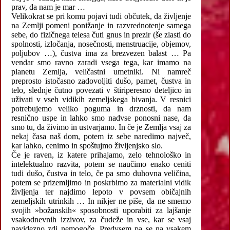
prav, da nam je mar …
Velikokrat se pri komu pojavi tudi občutek, da življenje
na Zemlji pomeni ponižanje in razvrednotenje samega
sebe, do fizičnega telesa čuti gnus in prezir (še zlasti do
spolnosti, izločanja, nosečnosti, menstruacije, objemov,
poljubov …), čustva ima za brezvezen balast … Pa
vendar smo ravno zaradi vsega tega, kar imamo na
planetu Zemlja, veličastni umetniki. Ni namreč
preprosto istočasno zadovoljiti dušo, pamet, čustva in
telo, slednje čutno povezati v štiriperesno deteljico in
uživati v vseh vidikih zemeljskega bivanja. V resnici
potrebujemo veliko poguma in drznosti, da nam
resnično uspe in lahko smo nadvse ponosni nase, da
smo tu, da živimo in ustvarjamo. In če je Zemlja vsaj za
nekaj časa naš dom, potem iz sebe naredimo največ,
kar lahko, cenimo in spoštujmo življenjsko slo.
Če je raven, iz katere prihajamo, zelo tehnološko in
intelektualno razvita, potem se naučimo enako ceniti
tudi dušo, čustva in telo, če pa smo duhovna veličina,
potem se prizemljimo in poskrbimo za materialni vidik
življenja ter najdimo lepoto v povsem običajnih
zemeljskih utrinkih … In nikjer ne piše, da ne smemo
svojih »božanskih« sposobnosti uporabiti za lajšanje
vsakodnevnih izzivov, za čudeže in vse, kar se vsaj
navidezno zdi nemogoče. Predvsem pa se na vsakem