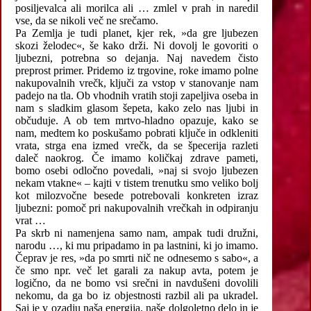
posiljevalca ali morilca ali … zmlel v prah in naredil
vse, da se nikoli več ne srečamo.
Pa Zemlja je tudi planet, kjer rek, »da gre ljubezen
skozi želodec«, še kako drži. Ni dovolj le govoriti o
ljubezni, potrebna so dejanja. Naj navedem čisto
preprost primer. Pridemo iz trgovine, roke imamo polne
nakupovalnih vrečk, ključi za vstop v stanovanje nam
padejo na tla. Ob vhodnih vratih stoji zapeljiva oseba in
nam s sladkim glasom šepeta, kako zelo nas ljubi in
občuduje. A ob tem mrtvo-hladno opazuje, kako se
nam, medtem ko poskušamo pobrati ključe in odkleniti
vrata, strga ena izmed vrečk, da se špecerija razleti
daleč naokrog. Če imamo količkaj zdrave pameti,
bomo osebi odločno povedali, »naj si svojo ljubezen
nekam vtakne« – kajti v tistem trenutku smo veliko bolj
kot milozvočne besede potrebovali konkreten izraz
ljubezni: pomoč pri nakupovalnih vrečkah in odpiranju
vrat …
Pa skrb ni namenjena samo nam, ampak tudi družni,
narodu …, ki mu pripadamo in pa lastnini, ki jo imamo.
Čeprav je res, »da po smrti nič ne odnesemo s sabo«, a
če smo npr. več let garali za nakup avta, potem je
logično, da ne bomo vsi srečni in navdušeni dovolili
nekomu, da ga bo iz objestnosti razbil ali pa ukradel.
Saj je v ozadju naša energija, naše dolgoletno delo in je