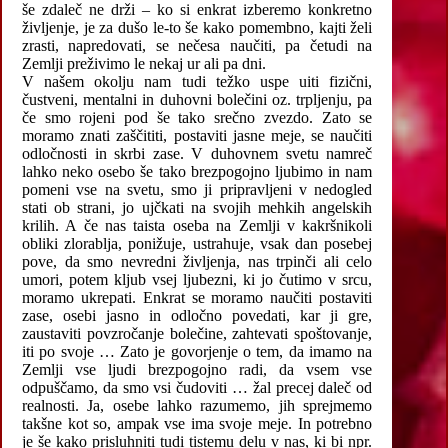
še zdaleč ne drži – ko si enkrat izberemo konkretno
življenje, je za dušo le-to še kako pomembno, kajti želi
zrasti, napredovati, se nečesa naučiti, pa četudi na
Zemlji preživimo le nekaj ur ali pa dni.
V našem okolju nam tudi težko uspe uiti fizični,
čustveni, mentalni in duhovni bolečini oz. trpljenju, pa
če smo rojeni pod še tako srečno zvezdo. Zato se
moramo znati zaščititi, postaviti jasne meje, se naučiti
odločnosti in skrbi zase. V duhovnem svetu namreč
lahko neko osebo še tako brezpogojno ljubimo in nam
pomeni vse na svetu, smo ji pripravljeni v nedogled
stati ob strani, jo ujčkati na svojih mehkih angelskih
krilih. A če nas taista oseba na Zemlji v kakršnikoli
obliki zlorablja, ponižuje, ustrahuje, vsak dan posebej
pove, da smo nevredni življenja, nas trpinči ali celo
umori, potem kljub vsej ljubezni, ki jo čutimo v srcu,
moramo ukrepati. Enkrat se moramo naučiti postaviti
zase, osebi jasno in odločno povedati, kar ji gre,
zaustaviti povzročanje bolečine, zahtevati spoštovanje,
iti po svoje … Zato je govorjenje o tem, da imamo na
Zemlji vse ljudi brezpogojno radi, da vsem vse
odpuščamo, da smo vsi čudoviti … žal precej daleč od
realnosti. Ja, osebe lahko razumemo, jih sprejmemo
takšne kot so, ampak vse ima svoje meje. In potrebno
je še kako prisluhniti tudi tistemu delu v nas, ki bi npr.