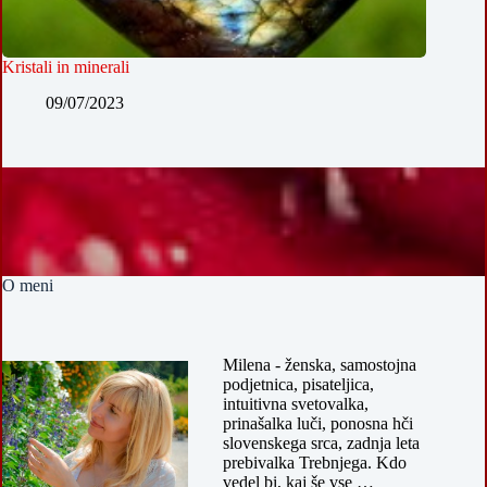
Kristali in minerali
09/07/2023
O meni
Milena - ženska, samostojna
podjetnica, pisateljica,
intuitivna svetovalka,
prinašalka luči, ponosna hči
slovenskega srca, zadnja leta
prebivalka Trebnjega. Kdo
vedel bi, kaj še vse …