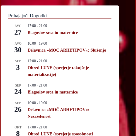
Prihajajoči Dogodki
17:00
-
21:00
AVG
27
Blagoslov srca in maternice
10:00
-
19:00
AVG
30
Delavnica »MOČ ARHETIPOV«: Služenje
17:00
-
21:00
SEP
3
Obred LUNE (sprejetje takojšnje
materializacije)
17:00
-
21:00
SEP
24
Blagoslov srca in maternice
10:00
-
19:00
SEP
26
Delavnica »MOČ ARHETIPOV«:
Nezaželenost
17:00
-
21:00
OKT
8
Obred LUNE (sprejetje sposobnosti