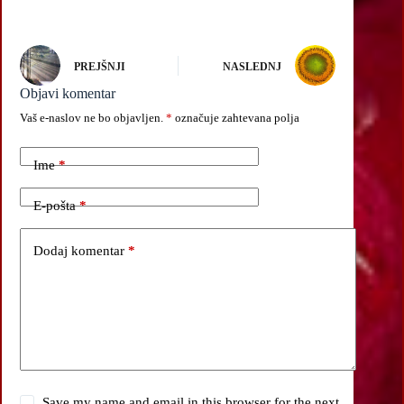
PREJŠNJI
NASLEDNJ
Objavi komentar
Vaš e-naslov ne bo objavljen.
*
označuje zahtevana polja
Ime
*
E-pošta
*
Dodaj komentar
*
Save my name and email in this browser for the next