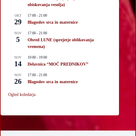
obiskovanja vesolja)
17:00
-
21:00
OKT
29
Blagoslov srca in maternice
17:00
-
21:00
NOV
5
Obred LUNE (sprejetje oblikovanja
vremena)
10:00
-
19:00
NOV
14
Delavnica “MOČ PREDNIKOV”
17:00
-
21:00
NOV
26
Blagoslov srca in maternice
Ogled koledarja