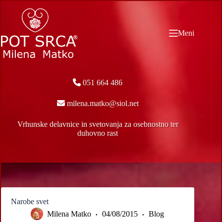
Skip
to
content
Meni
051 664 486
milena.matko@siol.net
Vrhunske delavnice in svetovanja za osebnostno ter
duhovno rast
Narobe svet
Milena Matko
04/08/2015
Blog