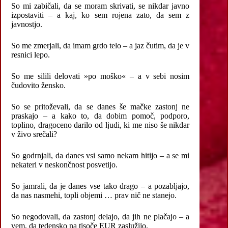
So mi zabičali, da se moram skrivati, se nikdar javno
izpostaviti – a kaj, ko sem rojena zato, da sem z
javnostjo.
So me zmerjali, da imam grdo telo – a jaz čutim, da je v
resnici lepo.
So me silili delovati »po moško« – a v sebi nosim
čudovito žensko.
So se pritoževali, da se danes še mačke zastonj ne
praskajo – a kako to, da dobim pomoč, podporo,
toplino, dragoceno darilo od ljudi, ki me niso še nikdar
v živo srečali?
So godrnjali, da danes vsi samo nekam hitijo – a se mi
nekateri v neskončnost posvetijo.
So jamrali, da je danes vse tako drago – a pozabljajo,
da nas nasmehi, topli objemi … prav nič ne stanejo.
So negodovali, da zastonj delajo, da jih ne plačajo – a
vem, da tedensko na tisoče EUR zaslužijo.