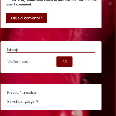
time I comment.
Objavi komentar
Iskanje
Iskanje
Išči
po
spletni
strani
Prevod / Translate
Select Language
▼