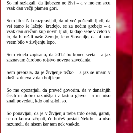
So mi razlagali, da ljubezen ne živi – a v mojem srcu
vsak dan večji plamen gori.
Sem jih slišala razpravljati, da ni več poštenih ljudi, da
vsi samo še lažejo, kradejo, se za nečim grebejo – a
vsak dan srečam kup novih ljudi, ki dajo sebe v celoti v
to, da bi rešili našo Zemljo, lepo Slovenijo, da bi nam
vsem bilo v življenju lepo.
Sem videla zapisano, da 2012 bo konec sveta – a jaz
zaznavam čarobno rojstvo novega zavedanja.
Sem prebrala, da je življenje težko – a jaz se imam v
duši iz dneva v dan bolj lepo.
So me opozarjali, da preveč govorim, da v današnjih
časih ni dobro razmišljati z lastno glavo – a mi niso
znali povedati, kdo oni sploh so.
So ponavljali, da je v življenju treba trdo delati, garati,
se do konca izčrpati, če hočeš postati Nekdo – a niso
razumeli, da nisem kar tam nek vsakdo.