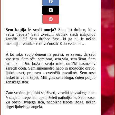
Sem kaplja le sredi morja?
Sem list droben, ki v
vetru trepeta? Sem zvezdni utrinek sredi milijonov
žarečih luči? Sem drobec časa, ki ga ni, le nežna
melodija trenutka sredi večnosti? Kdo vedel bi …
A ko roko svojo denem na prsi si, se zavem, da sebi
vse sem. Sem oče, sem brat, sem vila, sem škrat. Sem
mati, ki nežno boža s svojo roko, otroški nasmeh v
žarečih očeh. Sem sinjemodro nebo in mogočno drevo,
ljubek cvet, prinesen s cvetočih travnikov. Sem rose
lesket in vetra šepet. Mili glas sem Boga, čuten poljub
ženskega srca.
Zato vredno je ljubiti se, živeti, veseliti se vsakega dne.
Vztrajati, hrepeneti, upati, želeti najboljše le. Sebi, zase.
Za obstoj svojega srca, nedolžne lepote Boga, nežen
drget ljubečega angela.