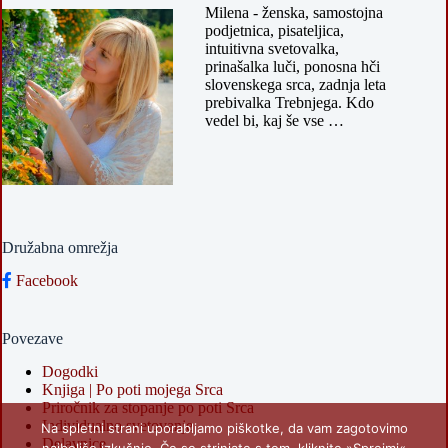
Milena - ženska, samostojna
podjetnica, pisateljica,
intuitivna svetovalka,
prinašalka luči, ponosna hči
slovenskega srca, zadnja leta
prebivalka Trebnjega. Kdo
vedel bi, kaj še vse …
Družabna omrežja
Facebook
Povezave
Dogodki
Knjiga | Po poti mojega Srca
Priročnik za stopanje po poti Srca
Individualno svetovanje
Na spletni strani uporabljamo piškotke, da vam zagotovimo
Delavnice