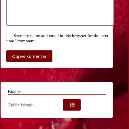
Save my name and email in this browser for the next
time I comment.
Objavi komentar
Iskanje
Iskanje
Išči
po
spletni
strani