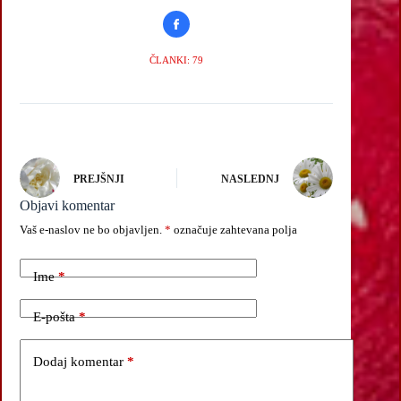
ČLANKI: 79
PREJŠNJI
NASLEDNJ
Objavi komentar
Vaš e-naslov ne bo objavljen.
*
označuje zahtevana polja
Ime
*
E-pošta
*
Dodaj komentar
*