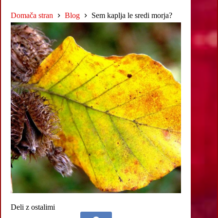
Domača stran
Blog
Sem kaplja le sredi morja?
Deli z ostalimi