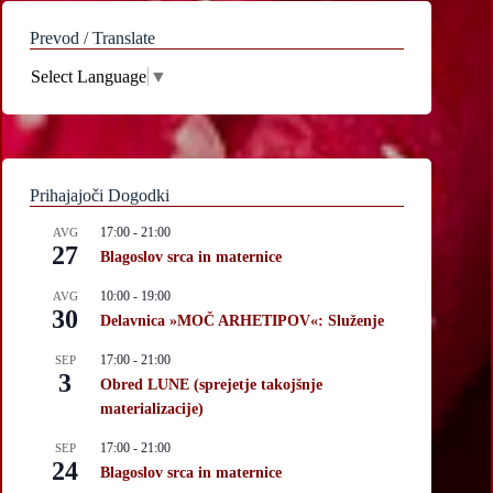
Prevod / Translate
Select Language
▼
Prihajajoči Dogodki
17:00
-
21:00
AVG
27
Blagoslov srca in maternice
10:00
-
19:00
AVG
30
Delavnica »MOČ ARHETIPOV«: Služenje
17:00
-
21:00
SEP
3
Obred LUNE (sprejetje takojšnje
materializacije)
17:00
-
21:00
SEP
24
Blagoslov srca in maternice