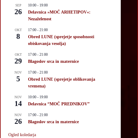
10:00
-
19:00
SEP
26
Delavnica »MOČ ARHETIPOV«:
Nezaželenost
17:00
-
21:00
OKT
8
Obred LUNE (sprejetje sposobnosti
obiskovanja vesolja)
17:00
-
21:00
OKT
29
Blagoslov srca in maternice
17:00
-
21:00
NOV
5
Obred LUNE (sprejetje oblikovanja
vremena)
10:00
-
19:00
NOV
14
Delavnica “MOČ PREDNIKOV”
17:00
-
21:00
NOV
26
Blagoslov srca in maternice
Ogled koledarja