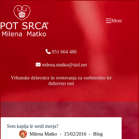
Skip
to
content
Meni
051 664 486
milena.matko@siol.net
Vrhunske delavnice in svetovanja za osebnostno ter
duhovno rast
Sem kaplja le sredi morja?
Milena Matko
15/02/2016
Blog