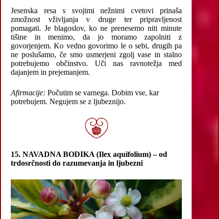
Jesenska resa s svojimi nežnimi cvetovi prinaša
zmožnost vživljanja v druge ter pripravljenost
pomagati. Je blagoslov, ko ne prenesemo niti minute
tišine in menimo, da jo moramo zapolniti z
govorjenjem. Ko vedno govorimo le o sebi, drugih pa
ne poslušamo, če smo usmerjeni zgolj vase in stalno
potrebujemo občinstvo. Uči nas ravnotežja med
dajanjem in prejemanjem.
Afirmacije:
Počutim se varnega. Dobim vse, kar
potrebujem. Negujem se z ljubeznijo.
15. NAVADNA BODIKA (Ilex aquifolium) – od
trdosrčnosti do razumevanja in ljubezni