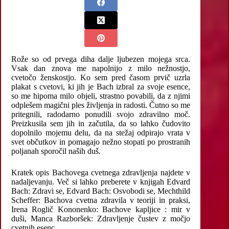
Rože so od prvega diha dalje ljubezen mojega srca.
Vsak dan znova me napolnijo z milo nežnostjo,
cvetočo ženskostjo. Ko sem pred časom prvič uzrla
plakat s cvetovi, ki jih je Bach izbral za svoje esence,
so me hipoma milo objeli, strastno povabili, da z njimi
odplešem magični ples življenja in radosti. Čutno so me
pritegnili, radodarno ponudili svojo zdravilno moč.
Preizkusila sem jih in začutila, da so lahko čudovito
dopolnilo mojemu delu, da na stežaj odpirajo vrata v
svet občutkov in pomagajo nežno stopati po prostranih
poljanah sporočil naših duš.
Kratek opis Bachovega cvetnega zdravljenja najdete v
nadaljevanju. Več si lahko preberete v knjigah Edvard
Bach: Zdravi se, Edvard Bach: Osvobodi se, Mechthild
Scheffer: Bachova cvetna zdravila v teoriji in praksi,
Irena Roglič Kononenko: Bachove kapljice : mir v
duši, Manca Razboršek: Zdravljenje čustev z močjo
cvetnih esenc.