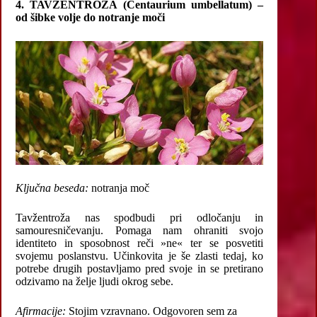
4. TAVŽENTROŽA (Centaurium umbellatum) –
od šibke volje do notranje moči
Ključna beseda:
notranja moč
Tavžentroža nas spodbudi pri odločanju in
samouresničevanju. Pomaga nam ohraniti svojo
identiteto in sposobnost reči »ne« ter se posvetiti
svojemu poslanstvu. Učinkovita je še zlasti tedaj, ko
potrebe drugih postavljamo pred svoje in se pretirano
odzivamo na želje ljudi okrog sebe.
Afirmacije:
Stojim vzravnano. Odgovoren sem za