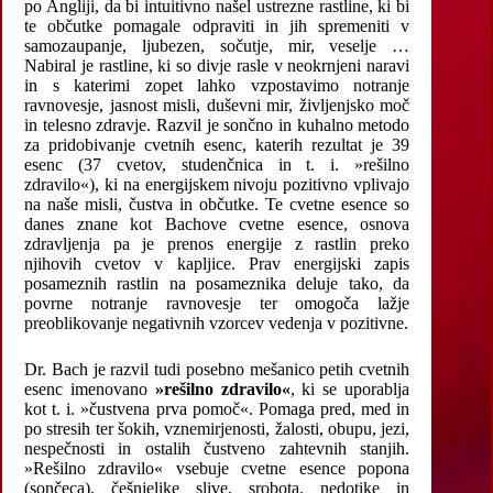
po Angliji, da bi intuitivno našel ustrezne rastline, ki bi
te občutke pomagale odpraviti in jih spremeniti v
samozaupanje, ljubezen, sočutje, mir, veselje …
Nabiral je rastline, ki so divje rasle v neokrnjeni naravi
in s katerimi zopet lahko vzpostavimo notranje
ravnovesje, jasnost misli, duševni mir, življenjsko moč
in telesno zdravje. Razvil je sončno in kuhalno metodo
za pridobivanje cvetnih esenc, katerih rezultat je 39
esenc (37 cvetov, studenčnica in t. i. »rešilno
zdravilo«), ki na energijskem nivoju pozitivno vplivajo
na naše misli, čustva in občutke. Te cvetne esence so
danes znane kot Bachove cvetne esence, osnova
zdravljenja pa je prenos energije z rastlin preko
njihovih cvetov v kapljice. Prav energijski zapis
posameznih rastlin na posameznika deluje tako, da
povrne notranje ravnovesje ter omogoča lažje
preoblikovanje negativnih vzorcev vedenja v pozitivne.
Dr. Bach je razvil tudi posebno mešanico petih cvetnih
esenc imenovano
»rešilno zdravilo«
, ki se uporablja
kot t. i. »čustvena prva pomoč«. Pomaga pred, med in
po stresih ter šokih, vznemirjenosti, žalosti, obupu, jezi,
nespečnosti in ostalih čustveno zahtevnih stanjih.
»Rešilno zdravilo« vsebuje cvetne esence popona
(sončeca), češnjelike slive, srobota, nedotike in