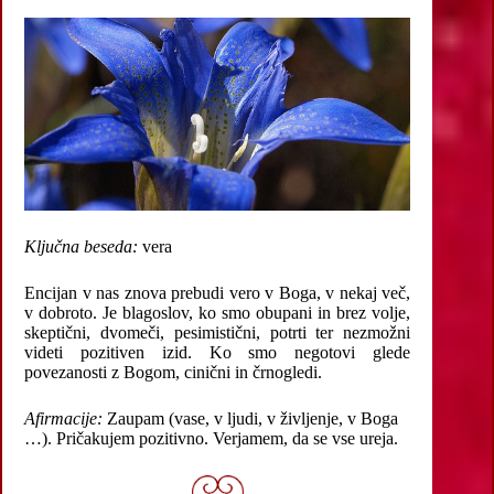
Ključna beseda:
vera
Encijan v nas znova prebudi vero v Boga, v nekaj več,
v dobroto. Je blagoslov, ko smo obupani in brez volje,
skeptični, dvomeči, pesimistični, potrti ter nezmožni
videti pozitiven izid. Ko smo negotovi glede
povezanosti z Bogom, cinični in črnogledi.
Afirmacije:
Zaupam (vase, v ljudi, v življenje, v Boga
…). Pričakujem pozitivno. Verjamem, da se vse ureja.