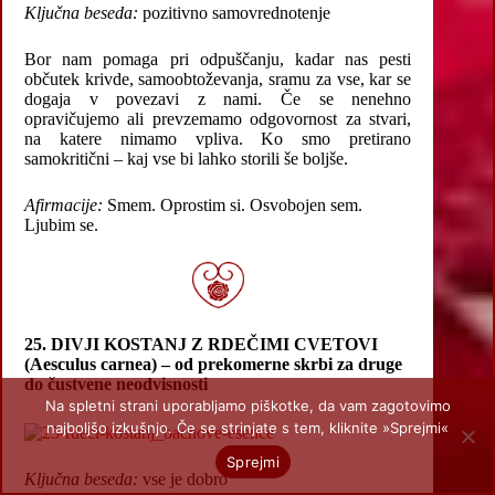
Ključna beseda:
pozitivno samovrednotenje
Bor nam pomaga pri odpuščanju, kadar nas pesti
občutek krivde, samoobtoževanja, sramu za vse, kar se
dogaja v povezavi z nami. Če se nenehno
opravičujemo ali prevzemamo odgovornost za stvari,
na katere nimamo vpliva. Ko smo pretirano
samokritični – kaj vse bi lahko storili še boljše.
Afirmacije:
Smem. Oprostim si. Osvobojen sem.
Ljubim se.
25. DIVJI KOSTANJ Z RDEČIMI CVETOVI
(Aesculus carnea) – od prekomerne skrbi za druge
do čustvene neodvisnosti
Na spletni strani uporabljamo piškotke, da vam zagotovimo
najboljšo izkušnjo. Če se strinjate s tem, kliknite »Sprejmi«
Sprejmi
Ključna beseda:
vse je dobro