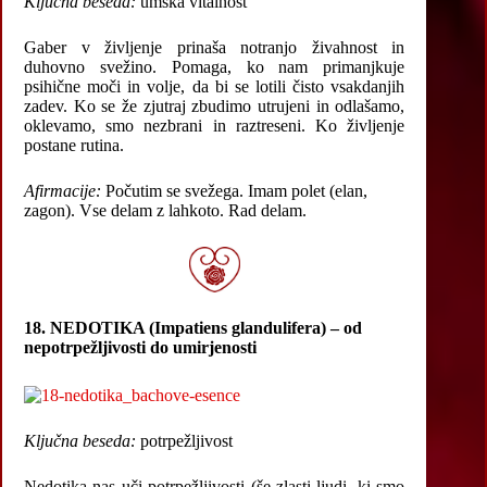
Ključna beseda:
umska vitalnost
Gaber v življenje prinaša notranjo živahnost in
duhovno svežino. Pomaga, ko nam primanjkuje
psihične moči in volje, da bi se lotili čisto vsakdanjih
zadev. Ko se že zjutraj zbudimo utrujeni in odlašamo,
oklevamo, smo nezbrani in raztreseni. Ko življenje
postane rutina.
Afirmacije:
Počutim se svežega. Imam polet (elan,
zagon). Vse delam z lahkoto. Rad delam.
18. NEDOTIKA (Impatiens glandulifera) – od
nepotrpežljivosti do umirjenosti
Ključna beseda:
potrpežljivost
Nedotika nas uči potrpežljivosti (še zlasti ljudi, ki smo