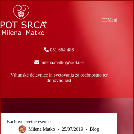
Skip
to
content
Meni
051 664 486
milena.matko@siol.net
Vrhunske delavnice in svetovanja za osebnostno ter
duhovno rast
Bachove cvetne esence
Milena Matko
25/07/2019
Blog