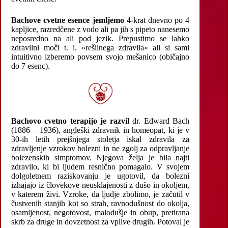
Bachove cvetne esence jemljemo
4-krat dnevno po 4
kapljice, razredčene z vodo ali pa jih s pipeto nanesemo
neposredno na ali pod jezik. Prepustimo se lahko
zdravilni moči t. i. »rešilnega zdravila« ali si sami
intuitivno izberemo povsem svojo mešanico (običajno
do 7 esenc).
Bachovo cvetno terapijo je razvil
dr. Edward Bach
(1886 – 1936), angleški zdravnik in homeopat, ki je v
30-ih letih prejšnjega stoletja iskal zdravila za
zdravljenje vzrokov bolezni in ne zgolj za odpravljanje
bolezenskih simptomov. Njegova želja je bila najti
zdravilo, ki bi ljudem resnično pomagalo. V svojem
dolgoletnem raziskovanju je ugotovil, da bolezni
izhajajo iz človekove neusklajenosti z dušo in okoljem,
v katerem živi. Vzroke, da ljudje zbolimo, je začutil v
čustvenih stanjih kot so strah, ravnodušnost do okolja,
osamljenost, negotovost, malodušje in obup, pretirana
skrb za druge in dovzetnost za vplive drugih. Potoval je