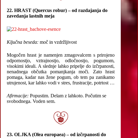
22. HRAST (Quercus robur) – od razdajanja do
zavedanja lastnih meja
Ključna beseda:
moč in vzdržljivost
Mogočen hrast je namenjen zmagovalcem s prirojeno
odpornostjo, vztrajnostjo, odločnostjo, pogumom,
visokimi ideali. A slednje lahko pripelje do izčrpanosti,
nenadnega občutka pomanjkanja moči. Zato hrast
pomaga, kadar nas žene pogum, ob tem pa zanikamo
utrujenost, kar lahko vodi v stres, frustracije, potrtost …
Afirmacije:
Popustim. Delam z lahkoto. Počutim se
svobodnega. Voden sem.
23. OLJKA (Olea europaea) – od izčrpanosti do