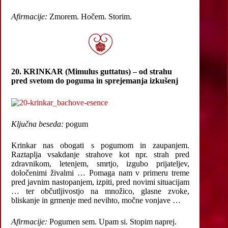
Afirmacije:
Zmorem. Hočem. Storim.
20. KRINKAR (Mimulus guttatus) – od strahu
pred svetom do poguma in sprejemanja izkušenj
Ključna beseda:
pogum
Krinkar nas obogati s pogumom in zaupanjem.
Raztaplja vsakdanje strahove kot npr. strah pred
zdravnikom, letenjem, smrtjo, izgubo prijateljev,
določenimi živalmi … Pomaga nam v primeru treme
pred javnim nastopanjem, izpiti, pred novimi situacijam
… ter občutljivostjo na množico, glasne zvoke,
bliskanje in grmenje med nevihto, močne vonjave …
Afirmacije:
Pogumen sem. Upam si. Stopim naprej.