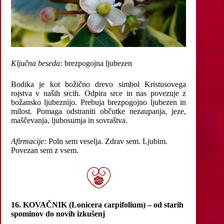
Ključna beseda:
brezpogojna ljubezen
Bodika je kot božično drevo simbol Kristusovega
rojstva v naših srcih. Odpira srce in nas povezuje z
božansko ljubeznijo. Prebuja brezpogojno ljubezen in
milost. Pomaga odstraniti občutke nezaupanja, jeze,
maščevanja, ljubosumja in sovraštva.
Afirmacije:
Poln sem veselja. Zdrav sem. Ljubim.
Povezan sem z vsem.
16. KOVAČNIK (Lonicera carpifolium) – od starih
spominov do novih izkušenj